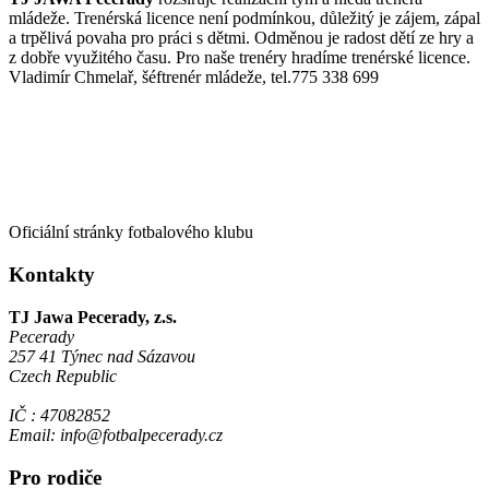
mládeže. Trenérská licence není podmínkou, důležitý je zájem, zápal
a trpělivá povaha pro práci s dětmi. Odměnou je radost dětí ze hry a
z dobře využitého času. Pro naše trenéry hradíme trenérské licence.
Vladimír Chmelař, šéftrenér mládeže, tel.775 338 699
Oficiální stránky fotbalového klubu
Kontakty
TJ Jawa Pecerady, z.s.
Pecerady
257 41 Týnec nad Sázavou
Czech Republic
IČ : 47082852
Email: info@fotbalpecerady.cz
Pro rodiče