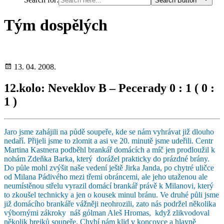
Search Button
Tým dospělých
13. 04. 2008.
12.kolo: Neveklov B – Pecerady 0 : 1 ( 0 :
1 )
Jaro jsme zahájili na půdě soupeře, kde se nám vyhrávat již dlouho
nedaří. Přijeli jsme to zlomit a asi ve 20. minutě jsme udeřili. Centr
Martina Kastnera podběhl brankář domácích a míč jen prodloužil k
nohám Zdeňka Barka, který dorážel prakticky do prázdné brány.
Do půle mohl zvýšit naše vedení ještě Jirka Janda, po chytré uličce
od Milana Pádivého mezi třemi obráncemi, ale jeho utaženou ale
neumístěnou střelu vyrazil domácí brankář právě k Milanovi, který
to zkoušel technicky a jen o kousek minul bránu. Ve druhé půli jsme
již domácího brankáře vážněji neohrozili, zato nás podržel několika
výbornými zákroky náš gólman Aleš Hromas, když zlikvodoval
několik brejků soupeře. Chybí nám klid v koncovce a hlavně