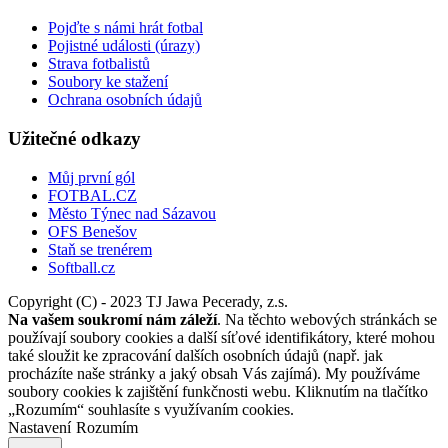
Pojďte s námi hrát fotbal
Pojistné události (úrazy)
Strava fotbalistů
Soubory ke stažení
Ochrana osobních údajů
Užitečné odkazy
Můj první gól
FOTBAL.CZ
Město Týnec nad Sázavou
OFS Benešov
Staň se trenérem
Softball.cz
Copyright (C) - 2023 TJ Jawa Pecerady, z.s.
Na vašem soukromí nám záleží
. Na těchto webových stránkách se
používají soubory cookies a další síťové identifikátory, které mohou
také sloužit ke zpracování dalších osobních údajů (např. jak
procházíte naše stránky a jaký obsah Vás zajímá). My používáme
soubory cookies k zajištění funkčnosti webu. Kliknutím na tlačítko
„Rozumím“ souhlasíte s využívaním cookies.
Nastavení
Rozumím