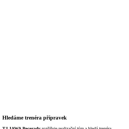
Hledáme trenéra přípravek
TJ JAWA Pecerady
rozšiřuje realizační tým a hledá trenéra