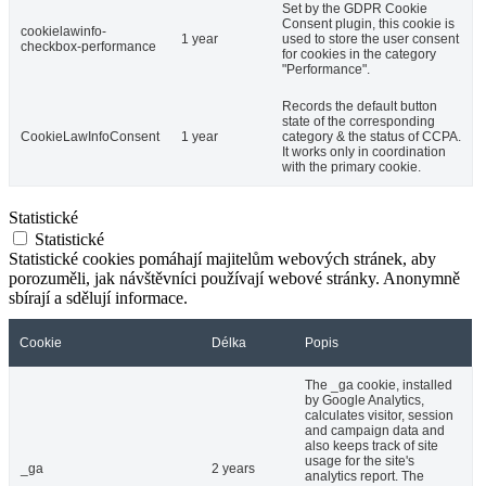
Set by the GDPR Cookie
Consent plugin, this cookie is
cookielawinfo-
1 year
used to store the user consent
checkbox-performance
for cookies in the category
"Performance".
Records the default button
state of the corresponding
CookieLawInfoConsent
1 year
category & the status of CCPA.
It works only in coordination
with the primary cookie.
Statistické
Statistické
Statistické cookies pomáhají majitelům webových stránek, aby
porozuměli, jak návštěvníci používají webové stránky. Anonymně
sbírají a sdělují informace.
Cookie
Délka
Popis
The _ga cookie, installed
by Google Analytics,
calculates visitor, session
and campaign data and
also keeps track of site
usage for the site's
_ga
2 years
analytics report. The