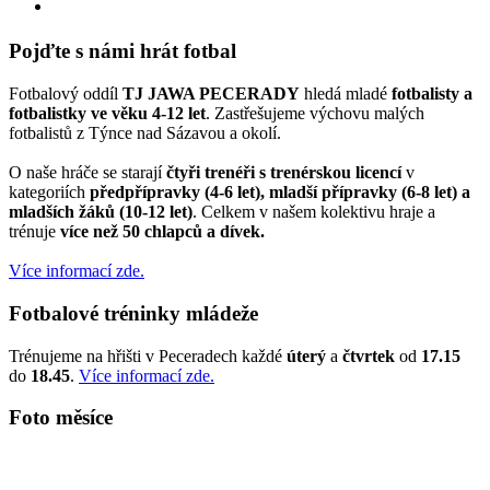
Pojďte s námi hrát fotbal
Fotbalový oddíl
TJ JAWA PECERADY
hledá mladé
fotbalisty a
fotbalistky ve věku 4-12 let
. Zastřešujeme výchovu malých
fotbalistů z Týnce nad Sázavou a okolí.
O naše hráče se starají
čtyři trenéři s trenérskou licencí
v
kategoriích
předpřípravky (4-6 let), mladší přípravky (6-8 let) a
mladších žáků (10-12 let)
. Celkem v našem kolektivu hraje a
trénuje
více než 50 chlapců a dívek.
Více informací zde.
Fotbalové tréninky mládeže
Trénujeme na hřišti v Peceradech každé
úterý
a
čtvrtek
od
17.15
do
18.45
.
Více informací zde.
Foto měsíce