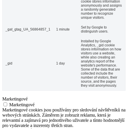
cookie stores information
anonymously and assigns
a randomly generated
number to recognize
unique visitors.
Set by Google to
_gat_gtag_UA_56864857_1
1 minute
distinguish users.
Installed by Google
Analytics, _gid cookie
stores information on how
visitors use a website,
while also creating an
analytics report of the
_gid
1 day
website's performance.
Some of the data that are
collected include the
number of visitors, their
source, and the pages
they visit anonymously.
Marketingové
Marketingové
Marketingové cookies jsou používány pro sledování návštěvníků na
webových stránkách. Záměrem je zobrazit reklamu, která je
relevantní a zajímavá pro jednotlivého uživatele a tímto hodnotnější
pro vydavatele a inzerenty třetích stran.