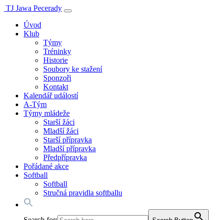
TJ Jawa Pecerady
Úvod
Klub
Týmy
Tréninky
Historie
Soubory ke stažení
Sponzoři
Kontakt
Kalendář událostí
A-Tým
Týmy mládeže
Starší žáci
Mladší žáci
Starší přípravka
Mladší přípravka
Předpřípravka
Pořádané akce
Softball
Softball
Stručná pravidla softballu
Search for: