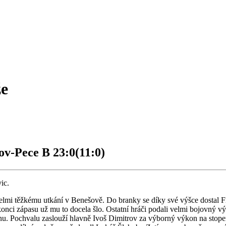
že
ov-Pece B 23:0(11:0)
ic.
lmi těžkému utkání v Benešově. Do branky se díky své výšce dostal Filip
 konci zápasu už mu to docela šlo. Ostatní hráči podali velmi bojovný 
ranu. Pochvalu zaslouží hlavně Ivoš Dimitrov za výborný výkon na stope