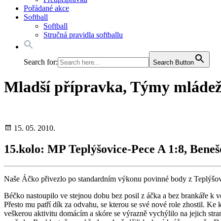
Pořádané akce
Softball
Softball
Stručná pravidla softballu
Search for:
Search Button
Mladší přípravka, Týmy mláde
15. 05. 2010.
15.kolo: MP Teplýšovice-Pece A 1:8, Beneš
Naše Áčko přivezlo po standardním výkonu povinné body z Teplýšov
Béčko nastoupilo ve stejnou dobu bez posil z áčka a bez brankáře k ve
Přesto mu patří dík za odvahu, se kterou se své nové role zhostil. Ke
veškerou aktivitu domácím a skóre se výrazně vychýlilo na jejich st