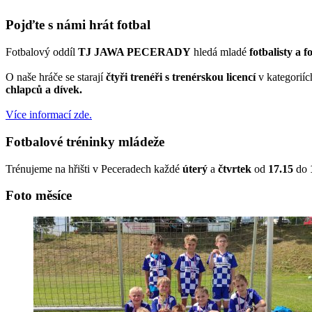
Pojďte s námi hrát fotbal
Fotbalový oddíl
TJ JAWA PECERADY
hledá mladé
fotbalisty a f
O naše hráče se starají
čtyři trenéři s trenérskou licencí
v kategorií
chlapců a dívek.
Více informací zde.
Fotbalové tréninky mládeže
Trénujeme na hřišti v Peceradech každé
úterý
a
čtvrtek
od
17.15
do
Foto měsíce