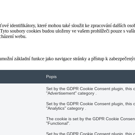
ové identifikátory, které mohou také sloužit ke zpracování dalších oso
 Tyto soubory cookies budou uloženy ve vašem prohlížeči pouze s vaší
ocházení webu.
e umožní základní funkce jako navigace stránky a přístup k zabezpeče
Popis
Set by the GDPR Cookie Consent plugin, this co
"Advertisement" category .
Set by the GDPR Cookie Consent plugin, this co
"Analytics" category .
The cookie is set by the GDPR Cookie Consent 
"Functional".
Set by the GDPR Cookie Consent plugin, this co