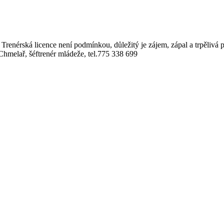
. Trenérská licence není podmínkou, důležitý je zájem, zápal a trpělivá 
 Chmelař, šéftrenér mládeže, tel.775 338 699