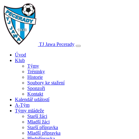
TJ Jawa Pecerady
Úvod
Klub
Týmy
Tréninky
Historie
Soubory ke stažení
Sponzoři
Kontakt
Kalendář událostí
A-Tým
Týmy mládeže
Starší žáci
Mladší žáci
Starší přípravka
Mladší přípravka
Předpřípravka