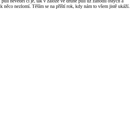
ůli nevěděl čí je, tak v záloze ve druhé půli už zahodil ostych a
tak něco nezlomí. Těším se na příští rok, kdy nám to všem jistě ukáží.