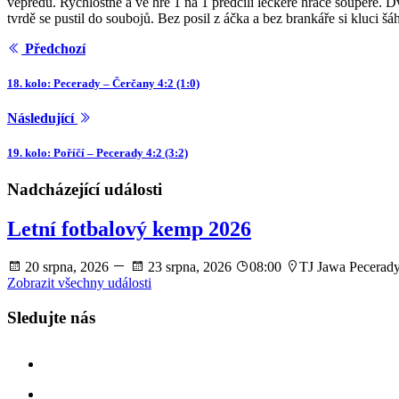
vepředu. Rychlostně a ve hře 1 na 1 předčili leckeré hráče soupeře. D
tvrdě se pustil do soubojů. Bez posil z áčka a bez brankáře si kluci šá
Předchozí
18. kolo: Pecerady – Čerčany 4:2 (1:0)
Následující
19. kolo: Poříčí – Pecerady 4:2 (3:2)
Nadcházející události
Letní fotbalový kemp 2026
20 srpna, 2026
23 srpna, 2026
08:00
TJ Jawa Pecerad
Zobrazit všechny události
Sledujte nás
facebook
instagram