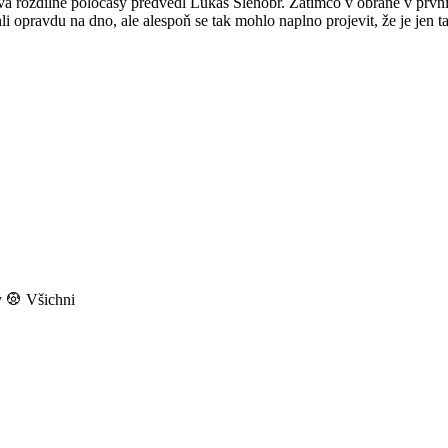
va rozdílné poločasy předvedl Lukáš Šlehobr. Zatímco v obraně v první p
hli opravdu na dno, ale alespoň se tak mohlo naplno projevit, že je jen 
y
Všichni