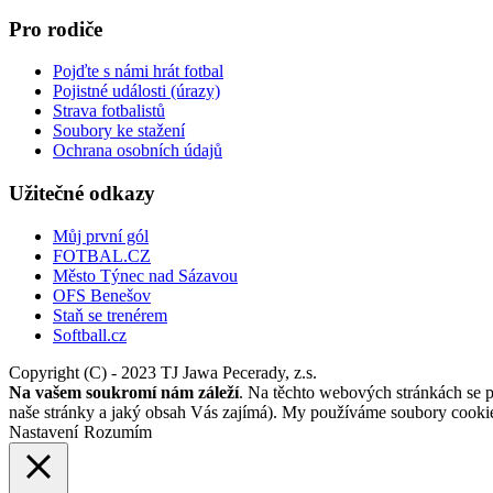
Pro rodiče
Pojďte s námi hrát fotbal
Pojistné události (úrazy)
Strava fotbalistů
Soubory ke stažení
Ochrana osobních údajů
Užitečné odkazy
Můj první gól
FOTBAL.CZ
Město Týnec nad Sázavou
OFS Benešov
Staň se trenérem
Softball.cz
Copyright (C) - 2023 TJ Jawa Pecerady, z.s.
Na vašem soukromí nám záleží
. Na těchto webových stránkách se po
naše stránky a jaký obsah Vás zajímá). My používáme soubory cookies
Nastavení
Rozumím