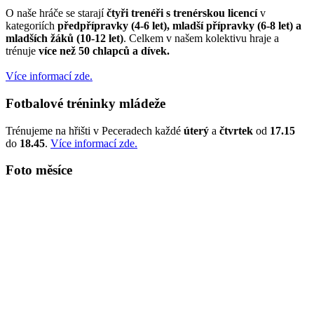
O naše hráče se starají
čtyři trenéři s trenérskou licencí
v
kategoriích
předpřípravky (4-6 let), mladší přípravky (6-8 let) a
mladších žáků (10-12 let)
. Celkem v našem kolektivu hraje a
trénuje
více než 50 chlapců a dívek.
Více informací zde.
Fotbalové tréninky mládeže
Trénujeme na hřišti v Peceradech každé
úterý
a
čtvrtek
od
17.15
do
18.45
.
Více informací zde.
Foto měsíce