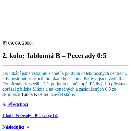
09. 09. 2006.
2. kolo: Jablonná B – Pecerady 0:5
Do utkání jsme vstoupili s chutí a po dvou dalekonosných centrech,
kdy postupně zaskočili brankáře hostí Jun a Pádivý, jsme vedli 0:2.
Do přestávky zvýšil ještě, po faulu na něj, opět Pádivý. Po přestávce
dorážel z blízka Mikita a na konečných a zasloužených 0:5 ze
skrumáže
Tonda Kastner
uzavřel skóre.
Předchozí
1. kolo: Pecerady – Bukovany 1:2
Následující