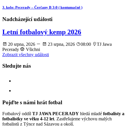
3. kolo: Pecerady – Čerčany B 3:0 ( kontumačně )
Nadcházející události
Letní fotbalový kemp 2026
20 srpna, 2026
23 srpna, 2026
08:00
TJ Jawa
Pecerady
Všichni
Zobrazit všechny události
Sledujte nás
facebook
instagram
Pojďte s námi hrát fotbal
Fotbalový oddíl
TJ JAWA PECERADY
hledá mladé
fotbalisty a
fotbalistky ve věku 4-12 let
. Zastřešujeme výchovu malých
fotbalistů z Týnce nad Sázavou a okolí.