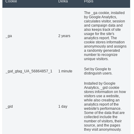
Cookie
Délka
Popis
The _ga cookie, installed
by Google Analytics,
calculates visitor, session
and campaign data and
also keeps track of site
usage for the site's
_ga
2 years
analytics report. The
cookie stores information
anonymously and assigns
a randomly generated
number to recognize
unique visitors.
Set by Google to
_gat_gtag_UA_56864857_1
1 minute
distinguish users.
Installed by Google
Analytics, _gid cookie
stores information on how
visitors use a website,
while also creating an
analytics report of the
_gid
1 day
website's performance.
Some of the data that are
collected include the
number of visitors, their
source, and the pages
they visit anonymously.