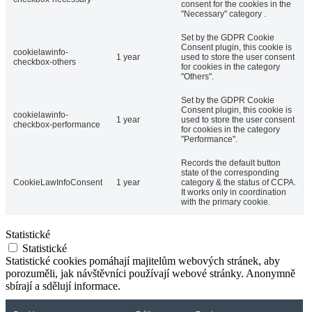
consent for the cookies in the
"Necessary" category .
Set by the GDPR Cookie
Consent plugin, this cookie is
cookielawinfo-
1 year
used to store the user consent
checkbox-others
for cookies in the category
"Others".
Set by the GDPR Cookie
Consent plugin, this cookie is
cookielawinfo-
1 year
used to store the user consent
checkbox-performance
for cookies in the category
"Performance".
Records the default button
state of the corresponding
CookieLawInfoConsent
1 year
category & the status of CCPA.
It works only in coordination
with the primary cookie.
Statistické
Statistické
Statistické cookies pomáhají majitelům webových stránek, aby
porozuměli, jak návštěvníci používají webové stránky. Anonymně
sbírají a sdělují informace.