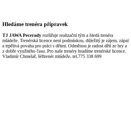
Hledáme trenéra přípravek
TJ JAWA Pecerady
rozšiřuje realizační tým a hledá trenéra
mládeže. Trenérská licence není podmínkou, důležitý je zájem, zápal
a trpělivá povaha pro práci s dětmi. Odměnou je radost dětí ze hry a
z dobře využitého času. Pro naše trenéry hradíme trenérské licence.
Vladimír Chmelař, šéftrenér mládeže, tel.775 338 699