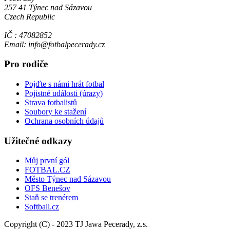
257 41 Týnec nad Sázavou
Czech Republic
IČ : 47082852
Email: info@fotbalpecerady.cz
Pro rodiče
Pojďte s námi hrát fotbal
Pojistné události (úrazy)
Strava fotbalistů
Soubory ke stažení
Ochrana osobních údajů
Užitečné odkazy
Můj první gól
FOTBAL.CZ
Město Týnec nad Sázavou
OFS Benešov
Staň se trenérem
Softball.cz
Copyright (C) - 2023 TJ Jawa Pecerady, z.s.