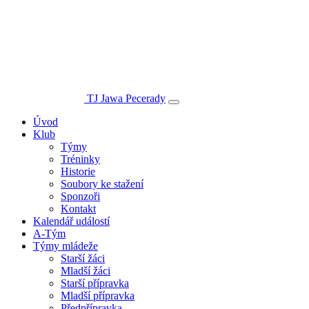
TJ Jawa Pecerady
Úvod
Klub
Týmy
Tréninky
Historie
Soubory ke stažení
Sponzoři
Kontakt
Kalendář událostí
A-Tým
Týmy mládeže
Starší žáci
Mladší žáci
Starší přípravka
Mladší přípravka
Předpřípravka