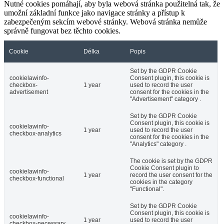
Nutné cookies pomáhají, aby byla webová stránka použitelná tak, že
umožní základní funkce jako navigace stránky a přístup k
zabezpečeným sekcím webové stránky. Webová stránka nemůže
správně fungovat bez těchto cookies.
Cookie
Délka
Popis
Set by the GDPR Cookie
cookielawinfo-
Consent plugin, this cookie is
checkbox-
1 year
used to record the user
advertisement
consent for the cookies in the
"Advertisement" category .
Set by the GDPR Cookie
Consent plugin, this cookie is
cookielawinfo-
1 year
used to record the user
checkbox-analytics
consent for the cookies in the
"Analytics" category .
The cookie is set by the GDPR
Cookie Consent plugin to
cookielawinfo-
1 year
record the user consent for the
checkbox-functional
cookies in the category
"Functional".
Set by the GDPR Cookie
Consent plugin, this cookie is
cookielawinfo-
1 year
used to record the user
checkbox-necessary