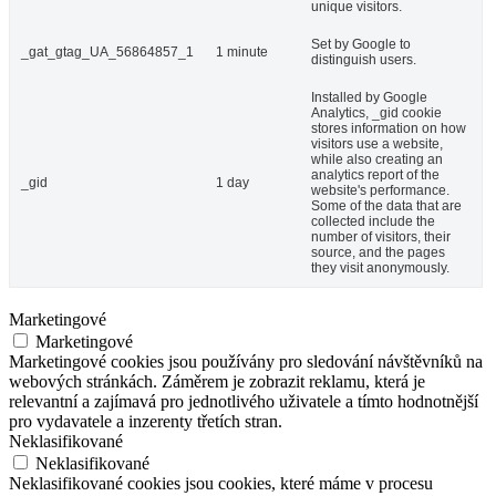
unique visitors.
Set by Google to
_gat_gtag_UA_56864857_1
1 minute
distinguish users.
Installed by Google
Analytics, _gid cookie
stores information on how
visitors use a website,
while also creating an
analytics report of the
_gid
1 day
website's performance.
Some of the data that are
collected include the
number of visitors, their
source, and the pages
they visit anonymously.
Marketingové
Marketingové
Marketingové cookies jsou používány pro sledování návštěvníků na
webových stránkách. Záměrem je zobrazit reklamu, která je
relevantní a zajímavá pro jednotlivého uživatele a tímto hodnotnější
pro vydavatele a inzerenty třetích stran.
Neklasifikované
Neklasifikované
Neklasifikované cookies jsou cookies, které máme v procesu