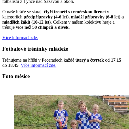
fotbalistů z Týnce nad Sázavou a okolí.
O naše hráče se starají
čtyři trenéři s trenérskou licencí
v
kategoriích
předpřípravky (4-6 let), mladší přípravky (6-8 let) a
mladších žáků (10-12 let)
. Celkem v našem kolektivu hraje a
trénuje
více než 50 chlapců a dívek.
Více informací zde.
Fotbalové tréninky mládeže
Trénujeme na hřišti v Peceradech každé
úterý
a
čtvrtek
od
17.15
do
18.45
.
Více informací zde.
Foto měsíce