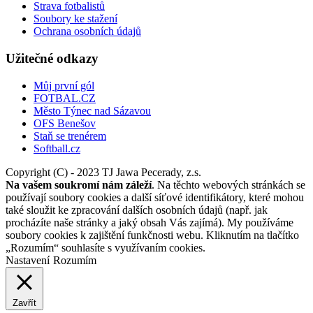
Strava fotbalistů
Soubory ke stažení
Ochrana osobních údajů
Užitečné odkazy
Můj první gól
FOTBAL.CZ
Město Týnec nad Sázavou
OFS Benešov
Staň se trenérem
Softball.cz
Copyright (C) - 2023 TJ Jawa Pecerady, z.s.
Na vašem soukromí nám záleží
. Na těchto webových stránkách se
používají soubory cookies a další síťové identifikátory, které mohou
také sloužit ke zpracování dalších osobních údajů (např. jak
procházíte naše stránky a jaký obsah Vás zajímá). My používáme
soubory cookies k zajištění funkčnosti webu. Kliknutím na tlačítko
„Rozumím“ souhlasíte s využívaním cookies.
Nastavení
Rozumím
Zavřít