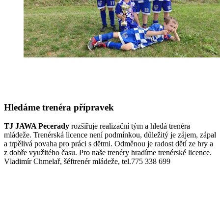
Hledáme trenéra přípravek
TJ JAWA Pecerady
rozšiřuje realizační tým a hledá trenéra
mládeže. Trenérská licence není podmínkou, důležitý je zájem, zápal
a trpělivá povaha pro práci s dětmi. Odměnou je radost dětí ze hry a
z dobře využitého času. Pro naše trenéry hradíme trenérské licence.
Vladimír Chmelař, šéftrenér mládeže, tel.775 338 699