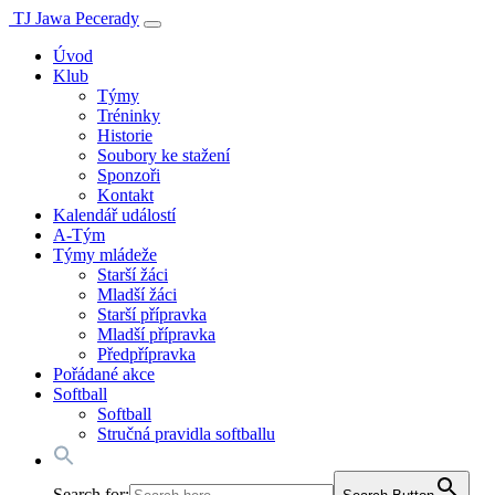
TJ Jawa Pecerady
Úvod
Klub
Týmy
Tréninky
Historie
Soubory ke stažení
Sponzoři
Kontakt
Kalendář událostí
A-Tým
Týmy mládeže
Starší žáci
Mladší žáci
Starší přípravka
Mladší přípravka
Předpřípravka
Pořádané akce
Softball
Softball
Stručná pravidla softballu
Search for: