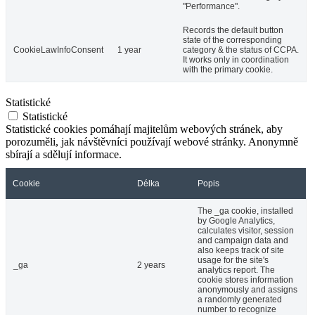
"Performance".
Records the default button
state of the corresponding
CookieLawInfoConsent
1 year
category & the status of CCPA.
It works only in coordination
with the primary cookie.
Statistické
Statistické
Statistické cookies pomáhají majitelům webových stránek, aby
porozuměli, jak návštěvníci používají webové stránky. Anonymně
sbírají a sdělují informace.
Cookie
Délka
Popis
The _ga cookie, installed
by Google Analytics,
calculates visitor, session
and campaign data and
also keeps track of site
usage for the site's
_ga
2 years
analytics report. The
cookie stores information
anonymously and assigns
a randomly generated
number to recognize