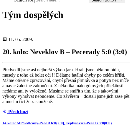
Search Button
Tým dospělých
11. 05. 2009.
20. kolo: Neveklov B – Pecerady 5:0 (3:0)
Předvedli jsme asi nejhorší výkon jara. Hráli jsme pěknou bídu,
musely z toho až bolet oči !! Děláme fatální chyby po celém hřišti.
Máme otřesné zpracování, chybí přesná přihrávka a pohyb bez míče
a navíc žalostné zakončení. Z několika málo gólových příležitostí
nedáme ani ty vyložené. Musíme se smířit s tím, že s takovými
výkony vyhrávat nebudeme. Co závěrem – dostali jsme jich zase pět
a musím říct že zaslouženě.
Předchozí
14.kolo: MP Sedlčany-Pece A 6:0(2:0), Teplýšovice-Pece B 3:0(0:0)