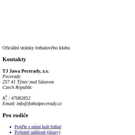
Oficiální stránky fotbalového klubu
Kontakty
TJ Jawa Pecerady, z.s.
Pecerady
257 41 Týnec nad Sázavou
Czech Republic
IČ : 47082852
Email: info@fotbalpecerady.cz
Pro rodiče
Pojďte s námi hrát fotbal
Pojistné události (úrazy)