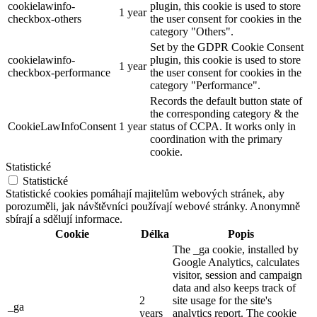
cookielawinfo-
plugin, this cookie is used to store
1 year
checkbox-others
the user consent for cookies in the
category "Others".
Set by the GDPR Cookie Consent
cookielawinfo-
plugin, this cookie is used to store
1 year
checkbox-performance
the user consent for cookies in the
category "Performance".
Records the default button state of
the corresponding category & the
CookieLawInfoConsent
1 year
status of CCPA. It works only in
coordination with the primary
cookie.
Statistické
Statistické
Statistické cookies pomáhají majitelům webových stránek, aby
porozuměli, jak návštěvníci používají webové stránky. Anonymně
sbírají a sdělují informace.
Cookie
Délka
Popis
The _ga cookie, installed by
Google Analytics, calculates
visitor, session and campaign
data and also keeps track of
2
site usage for the site's
_ga
years
analytics report. The cookie