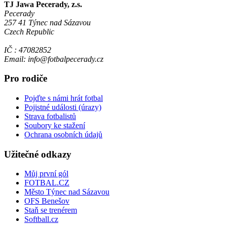
TJ Jawa Pecerady, z.s.
Pecerady
257 41 Týnec nad Sázavou
Czech Republic
IČ : 47082852
Email: info@fotbalpecerady.cz
Pro rodiče
Pojďte s námi hrát fotbal
Pojistné události (úrazy)
Strava fotbalistů
Soubory ke stažení
Ochrana osobních údajů
Užitečné odkazy
Můj první gól
FOTBAL.CZ
Město Týnec nad Sázavou
OFS Benešov
Staň se trenérem
Softball.cz