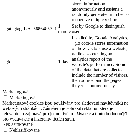
stores information
anonymously and assigns a
randomly generated number to
recognize unique visitors.
1
Set by Google to distinguish
_gat_gtag_UA_56864857_1
minute
users.
Installed by Google Analytics,
_gid cookie stores information
on how visitors use a website,
while also creating an
analytics report of the
_gid
1 day
website's performance. Some
of the data that are collected
include the number of visitors,
their source, and the pages
they visit anonymously.
Marketingové
Marketingové
Marketingové cookies jsou používány pro sledování návštěvníků na
webových stránkách. Záměrem je zobrazit reklamu, která je
relevantní a zajímavá pro jednotlivého uživatele a tímto hodnotnější
pro vydavatele a inzerenty třetích stran.
Neklasifikované
Neklasifikované