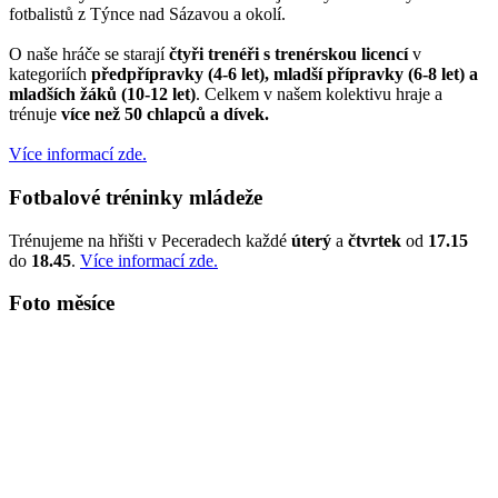
fotbalistů z Týnce nad Sázavou a okolí.
O naše hráče se starají
čtyři trenéři s trenérskou licencí
v
kategoriích
předpřípravky (4-6 let), mladší přípravky (6-8 let) a
mladších žáků (10-12 let)
. Celkem v našem kolektivu hraje a
trénuje
více než 50 chlapců a dívek.
Více informací zde.
Fotbalové tréninky mládeže
Trénujeme na hřišti v Peceradech každé
úterý
a
čtvrtek
od
17.15
do
18.45
.
Více informací zde.
Foto měsíce