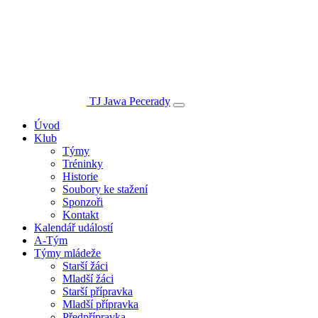
TJ Jawa Pecerady
Úvod
Klub
Týmy
Tréninky
Historie
Soubory ke stažení
Sponzoři
Kontakt
Kalendář událostí
A-Tým
Týmy mládeže
Starší žáci
Mladší žáci
Starší přípravka
Mladší přípravka
Předpřípravka