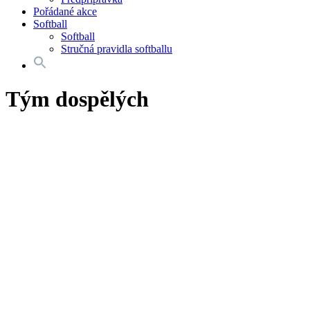
Pořádané akce
Softball
Softball
Stručná pravidla softballu
Search
for:
Search Button
Tým dospělých