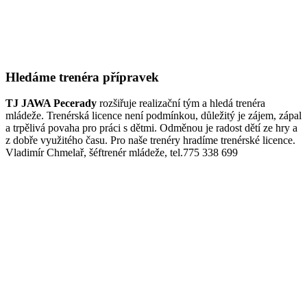
Hledáme trenéra přípravek
TJ JAWA Pecerady
rozšiřuje realizační tým a hledá trenéra
mládeže. Trenérská licence není podmínkou, důležitý je zájem, zápal
a trpělivá povaha pro práci s dětmi. Odměnou je radost dětí ze hry a
z dobře využitého času. Pro naše trenéry hradíme trenérské licence.
Vladimír Chmelař, šéftrenér mládeže, tel.775 338 699