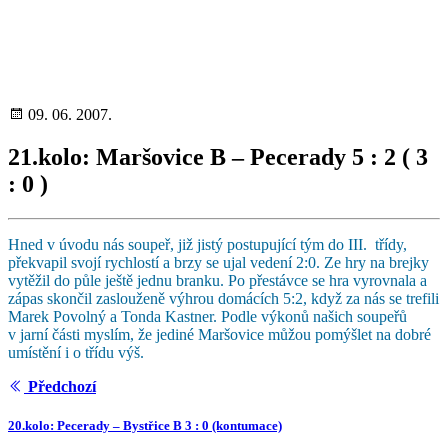
09. 06. 2007.
21.kolo: Maršovice B – Pecerady 5 : 2 ( 3
: 0 )
Hned v úvodu nás soupeř, již jistý postupující tým do III. třídy,
překvapil svojí rychlostí a brzy se ujal vedení 2:0. Ze hry na brejky
vytěžil do půle ještě jednu branku. Po přestávce se hra vyrovnala a
zápas skončil zaslouženě výhrou domácích 5:2, když za nás se trefili
Marek Povolný a Tonda Kastner. Podle výkonů našich soupeřů
v jarní části myslím, že jediné Maršovice můžou pomýšlet na dobré
umístění i o třídu výš.
Předchozí
20.kolo: Pecerady – Bystřice B 3 : 0 (kontumace)