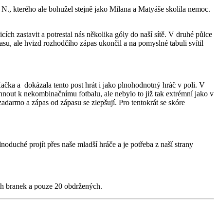
., kterého ale bohužel stejně jako Milana a Matyáše skolila nemoc.
cích zastavit a potrestal nás několika góly do naší sítě. V druhé půlce
asu, ale hvizd rozhodčího zápas ukončil a na pomyslné tabuli svítil
Kačka a dokázala tento post hrát i jako plnohodnotný hráč v poli. V
trhnout k nekombinačnímu fotbalu, ale nebylo to již tak extrémní jako v
adarmo a zápas od zápasu se zlepšují. Pro tentokrát se skóre
noduché projít přes naše mladší hráče a je potřeba z naší strany
ých branek a pouze 20 obdržených.