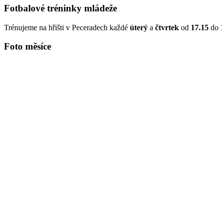
Fotbalové tréninky mládeže
Trénujeme na hřišti v Peceradech každé
úterý
a
čtvrtek
od
17.15
do
Foto měsíce