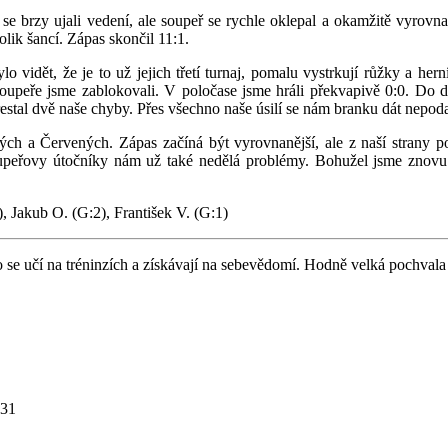
se brzy ujali vedení, ale soupeř se rychle oklepal a okamžitě vyrovna
olik šancí. Zápas skončil 11:1.
vidět, že je to už jejich třetí turnaj, pomalu vystrkují růžky a hern
í soupeře jsme zablokovali. V poločase jsme hráli překvapivě 0:0. Do 
restal dvě naše chyby. Přes všechno naše úsilí se nám branku dát nepod
ch a Červených. Zápas začíná být vyrovnanější, ale z naší strany po
 soupeřovy útočníky nám už také nedělá problémy. Bohužel jsme znovu
, Jakub O. (G:2), František V. (G:1)
 co se učí na tréninzích a získávají na sebevědomí. Hodně velká pochval