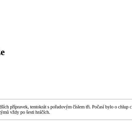
že
dších přípravek, tentokrát s pořadovým číslem tři. Počasí bylo o chlup 
ýmů vždy po šesti hráčích.