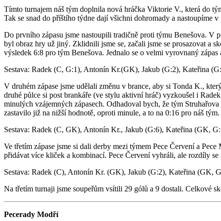
Tímto turnajem náš tým doplnila nová hráčka Viktorie V., která do t
Tak se snad do příštího týdne dají všichni dohromady a nastoupíme v p
Do prvního zápasu jsme nastoupili tradičně proti týmu Benešova. V první
byl obraz hry už jiný. Zklidnili jsme se, začali jsme se prosazovat a 
výsledek 6:8 pro tým Benešova. Jednalo se o velmi vyrovnaný zápas a 
Sestava: Radek (C, G:1), Antonín Kr.(GK), Jakub (G:2), Kateřina (G:
V druhém zápase jsme udělali změnu v brance, aby si Tonda K., který j
druhé půlce si post brankáře (ve stylu aktivní hráč) vyzkoušel i Radek
minulých vzájemných zápasech. Odhadoval bych, že tým Struhařova je a
zastavilo již na nižší hodnotě, oproti minule, a to na 0:16 pro náš tým.
Sestava: Radek (C, GK), Antonín Kr., Jakub (G:6), Kateřina (GK, G: 
Ve třetím zápase jsme si dali derby mezi týmem Pece Červení a Pece Mo
přidávat více kliček a kombinací. Pece Červení vyhráli, ale rozdíly s
Sestava: Radek (C), Antonín Kr. (GK), Jakub (G:2), Kateřina (GK, G
Na třetím turnaji jsme soupeřům vsítili 29 gólů a 9 dostali. Celkové
Pecerady Modří