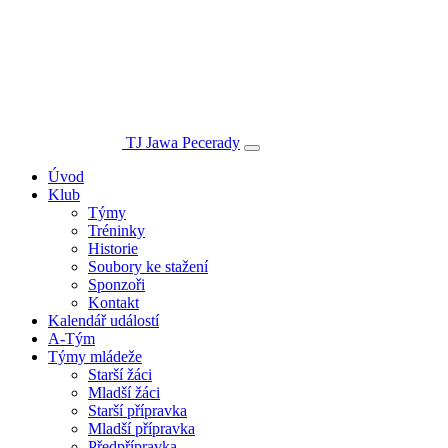
TJ Jawa Pecerady
Úvod
Klub
Týmy
Tréninky
Historie
Soubory ke stažení
Sponzoři
Kontakt
Kalendář událostí
A-Tým
Týmy mládeže
Starší žáci
Mladší žáci
Starší přípravka
Mladší přípravka
Předpřípravka