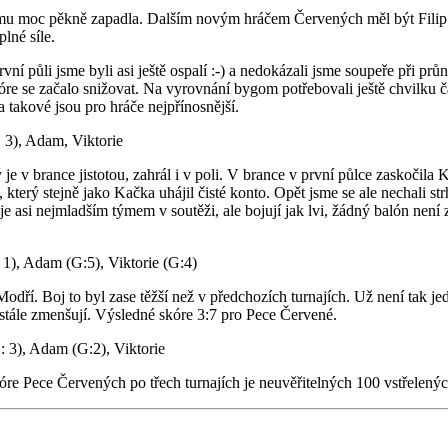
ýmu moc pěkně zapadla. Dalším novým hráčem Červených měl být Filip N
lné síle.
 půli jsme byli asi ještě ospalí :-) a nedokázali jsme soupeře při průni
skóre se začalo snižovat. Na vyrovnání bygom potřebovali ještě chvilku č
takové jsou pro hráče nejpřínosnější.
 3), Adam, Viktorie
e v brance jistotou, zahrál i v poli. V brance v první půlce zaskočila 
, který stejně jako Kačka uhájil čisté konto. Opět jsme se ale nechali s
si nejmladším týmem v soutěži, ale bojují jak lvi, žádný balón není z
1), Adam (G:5), Viktorie (G:4)
dří. Boj to byl zase těžší než v předchozích turnajích. Už není tak jed
e stále zmenšují. Výsledné skóre 3:7 pro Pece Červené.
: 3), Adam (G:2), Viktorie
 skóre Pece Červených po třech turnajích je neuvěřitelných 100 vstřelen