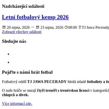
Nadcházející události
Letní fotbalový kemp 2026
20 srpna, 2026
23 srpna, 2026
08:00
TJ Jawa Pecerad
Zobrazit všechny události
Sledujte nás
facebook
instagram
Pojďte s námi hrát fotbal
Fotbalový oddíl
TJ JAWA PECERADY
hledá mladé
fotbalisty a f
O naše hráče se starají
čtyři trenéři s trenérskou licencí
v kategorií
chlapců a dívek.
Více informací zde.