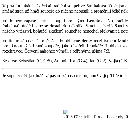
V prvním utkání nás čekal tradiční soupeř ze Struhařova. Opět jsme 
změně stran už hráči soupeře do ničeho nepustili a proměnili ještě něk
Ve druhém zápase jsme nastoupili proti týmu Benešova. Na hráčí bylo 
fotbalově předčil jsme se dostali do několika šancí a několik šanc
našeho vítězství, bohužel zkušený soupeř se nenechal překvapit a pot
Ve třetím zápase nás opět čekalo oblíbené derby mezi týmem Modrý
proniknout až k bráně soupeře, jako obstřelit brankáře. I uhlídat
rozehrávce. Červení nakonec výhráli s odřenýma ušima 7:3.
Sestava: Sebastián (C, G:5), Antonín Ka. (G:4), Jan (G:2), Vojta (GK)
Je super vidět, jak hráči zápas od zápasu rostou, používají při hře to