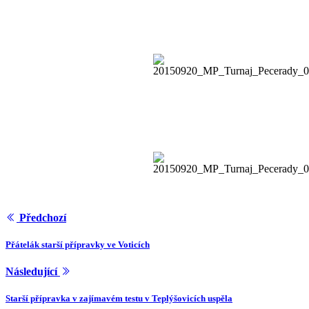
Předchozí
Přátelák starší přípravky ve Voticích
Následující
Starší přípravka v zajímavém testu v Teplýšovicích uspěla