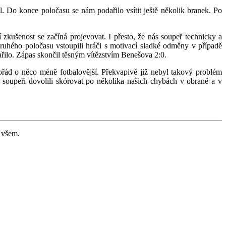
l. Do konce poločasu se nám podařilo vsítit ještě několik branek. Po
í zkušenost se začíná projevovat. I přesto, že nás soupeř technicky a
druhého poločasu vstoupili hráči s motivací sladké odměny v případě
ařilo. Zápas skončil těsným vítězstvím Benešova 2:0.
řád o něco méně fotbalovější. Překvapivě již nebyl takový problém
 soupeři dovolili skórovat po několika našich chybách v obraně a v
a všem.