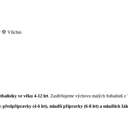
y
Všichni
otbalistky ve věku 4-12 let
. Zastřešujeme výchovu malých fotbalistů z
ch
předpřípravky (4-6 let), mladší přípravky (6-8 let) a mladších žák