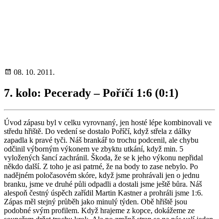
08. 10. 2011.
7. kolo: Pecerady – Poříčí 1:6 (0:1)
Úvod zápasu byl v celku vyrovnaný, jen hosté lépe kombinovali ve
středu hřiště. Do vedení se dostalo Poříčí, když střela z dálky
zapadla k pravé tyči. Náš brankář to trochu podcenil, ale chybu
odčinil výborným výkonem ve zbyktu utkání, když min. 5
vyložených šancí zachránil. Škoda, že se k jeho výkonu nepřidal
někdo další. Z toho je asi patrné, že na body to zase nebylo. Po
nadějném poločasovém skóre, když jsme prohrávali jen o jednu
branku, jsme ve druhé půli odpadli a dostali jsme ještě bůra. Náš
alespoň čestný úspěch zařídil Martin Kastner a prohráli jsme 1:6.
Zápas měl stejný průběh jako minulý týden. Obě hřiště jsou
podobné svým profilem. Když hrajeme z kopce, dokážeme ze