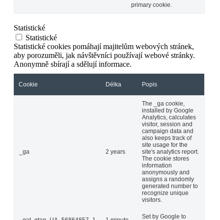
primary cookie.
Statistické
Statistické
Statistické cookies pomáhají majitelům webových stránek,
aby porozuměli, jak návštěvníci používají webové stránky.
Anonymně sbírají a sdělují informace.
Cookie
Délka
Popis
The _ga cookie,
installed by Google
Analytics, calculates
visitor, session and
campaign data and
also keeps track of
site usage for the
_ga
2 years
site's analytics report.
The cookie stores
information
anonymously and
assigns a randomly
generated number to
recognize unique
visitors.
Set by Google to
_gat_gtag_UA_56864857_1
1 minute