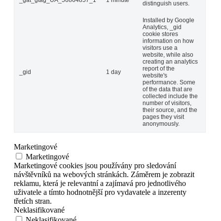
distinguish users.
Installed by Google
Analytics, _gid
cookie stores
information on how
visitors use a
website, while also
creating an analytics
report of the
_gid
1 day
website's
performance. Some
of the data that are
collected include the
number of visitors,
their source, and the
pages they visit
anonymously.
Marketingové
Marketingové
Marketingové cookies jsou používány pro sledování
návštěvníků na webových stránkách. Záměrem je zobrazit
reklamu, která je relevantní a zajímavá pro jednotlivého
uživatele a tímto hodnotnější pro vydavatele a inzerenty
třetích stran.
Neklasifikované
Neklasifikované