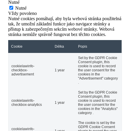
Nutné
Nutné
Vždy povoleno
Nutné cookies pomáhají, aby byla webová stránka použitelná
tak, že umožní základní funkce jako navigace stránky a
přístup k zabezpečeným sekcím webové stránky. Webová
stránka nemůže správně fungovat bez těchto cookies.
Cookie
Délka
Popis
Set by the GDPR Cookie
Consent plugin, this
cookielawinfo-
cookie is used to record
checkbox-
1 year
the user consent for the
advertisement
cookies in the
"Advertisement" category
.
Set by the GDPR Cookie
Consent plugin, this
cookielawinfo-
cookie is used to record
1 year
checkbox-analytics
the user consent for the
cookies in the "Analytics"
category .
The cookie is set by the
GDPR Cookie Consent
cookielawinfo-
1 year
plugin to record the user