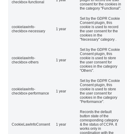
checkbox-functional
consent for the cookies in
the category "Functional".
Set by the GDPR Cookie
Consent plugin, this
cookielawinfo-
cookie is used to record
1 year
checkbox-necessary
the user consent for the
cookies in the
"Necessary" category .
Set by the GDPR Cookie
Consent plugin, this
cookielawinfo-
cookie is used to store
1 year
checkbox-others
the user consent for
cookies in the category
"Others".
Set by the GDPR Cookie
Consent plugin, this
cookielawinfo-
cookie is used to store
1 year
checkbox-performance
the user consent for
cookies in the category
"Performance".
Records the default
button state of the
corresponding category
CookieLawInfoConsent
1 year
& the status of CCPA. It
works only in
coordination with the