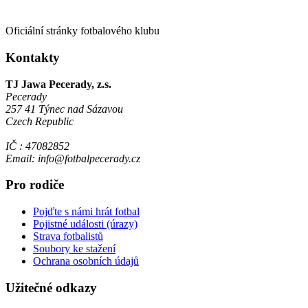
Oficiální stránky fotbalového klubu
Kontakty
TJ Jawa Pecerady, z.s.
Pecerady
257 41 Týnec nad Sázavou
Czech Republic
IČ : 47082852
Email: info@fotbalpecerady.cz
Pro rodiče
Pojďte s námi hrát fotbal
Pojistné události (úrazy)
Strava fotbalistů
Soubory ke stažení
Ochrana osobních údajů
Užitečné odkazy