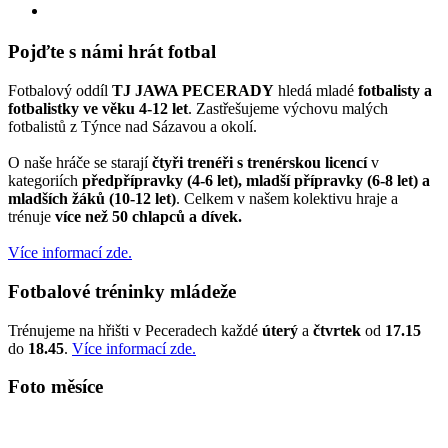
Pojďte s námi hrát fotbal
Fotbalový oddíl
TJ JAWA PECERADY
hledá mladé
fotbalisty a
fotbalistky ve věku 4-12 let
. Zastřešujeme výchovu malých
fotbalistů z Týnce nad Sázavou a okolí.
O naše hráče se starají
čtyři trenéři s trenérskou licencí
v
kategoriích
předpřípravky (4-6 let), mladší přípravky (6-8 let) a
mladších žáků (10-12 let)
. Celkem v našem kolektivu hraje a
trénuje
více než 50 chlapců a dívek.
Více informací zde.
Fotbalové tréninky mládeže
Trénujeme na hřišti v Peceradech každé
úterý
a
čtvrtek
od
17.15
do
18.45
.
Více informací zde.
Foto měsíce