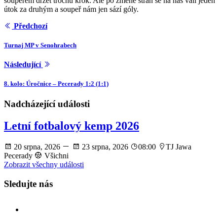
soupeřem držet trochu krok. Ale po změně stran se na nás valí jeden
útok za druhým a soupeř nám jen sází góly.
Předchozí
Turnaj MP v Senohrabech
Následující
8. kolo: Úročnice – Pecerady 1:2 (1:1)
Nadcházející události
Letní fotbalový kemp 2026
20 srpna, 2026
23 srpna, 2026
08:00
TJ Jawa
Pecerady
Všichni
Zobrazit všechny události
Sledujte nás
facebook
instagram