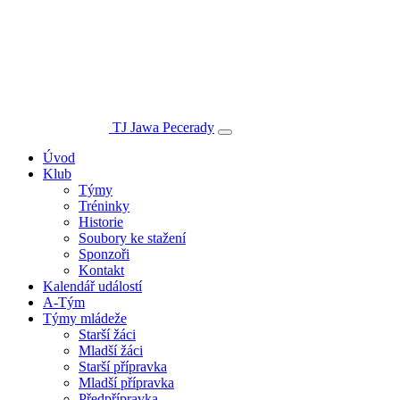
TJ Jawa Pecerady
Úvod
Klub
Týmy
Tréninky
Historie
Soubory ke stažení
Sponzoři
Kontakt
Kalendář událostí
A-Tým
Týmy mládeže
Starší žáci
Mladší žáci
Starší přípravka
Mladší přípravka
Předpřípravka