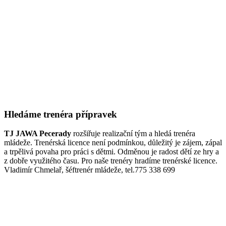
Hledáme trenéra přípravek
TJ JAWA Pecerady
rozšiřuje realizační tým a hledá trenéra
mládeže. Trenérská licence není podmínkou, důležitý je zájem, zápal
a trpělivá povaha pro práci s dětmi. Odměnou je radost dětí ze hry a
z dobře využitého času. Pro naše trenéry hradíme trenérské licence.
Vladimír Chmelař, šéftrenér mládeže, tel.775 338 699