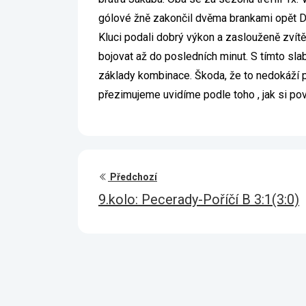
gólové žně zakončil dvěma brankami opět Da
Kluci podali dobrý výkon a zaslouženě zvítěz
bojovat až do posledních minut. S tímto sla
základy kombinace. Škoda, že to nedokáží p
přezimujeme uvidíme podle toho , jak si po
Předchozí
9.kolo: Pecerady-Poříčí B 3:1(3:0)