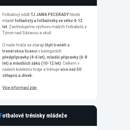
Fotbalový oddíl
TJ JAWA PECERADY
hledá
mladé
fotbalisty a fotbalistky ve věku 4-12
let
. Zastřešujeme výchovu malých fotbalistů z
Týnce nad Sázavou a okolí.
O naše hráče se starají
čtyři trenéři s
trenérskou licencí
v kategoriích
předpřípravky (4-6 let), mladší přípravky (6-8
let) a mladších žáků (10-12 let)
. Celkem v
našem kolektivu hraje a trénuje
více než 50
chlapců a dívek.
Více informací zde.
Fotbalové tréninky mládeže