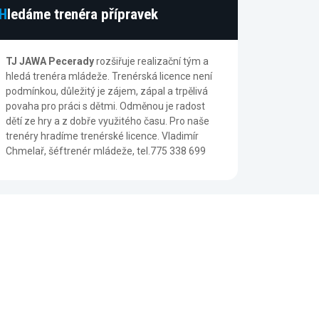
Hledáme trenéra přípravek
TJ JAWA Pecerady
rozšiřuje realizační tým a
hledá trenéra mládeže. Trenérská licence není
podmínkou, důležitý je zájem, zápal a trpělivá
povaha pro práci s dětmi. Odměnou je radost
dětí ze hry a z dobře využitého času. Pro naše
trenéry hradíme trenérské licence. Vladimír
Chmelař, šéftrenér mládeže, tel.775 338 699