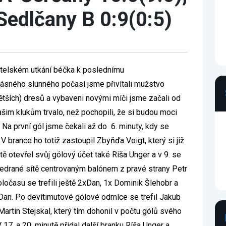
Sedlčany B 0:9(0:5)
átelském utkání béčka k poslednímu
rásného slunného počasí jsme přivítali mužstvo
ětších) dresů a vybaveni novými míči jsme začali od
šim klukům trvalo, než pochopili, že si budou moci
 Na první gól jsme čekali až do 6. minuty, kdy se
V brance ho totiž zastoupil Zbyňďa Voigt, který si již
ě otevřel svůj gólový účet také Ríša Unger a v 9. se
rozedrané sítě centrovaným balónem z pravé strany Petr
ločasu se trefili ještě 2xDan, 1x Dominik Šlehobr a
 Dan. Po devítimutové gólové odmlce se trefil Jakub
rtin Stejskal, který tím dohonil v počtu gólů svého
 17. a 20. minutě přidal další branku Ríša Unger a