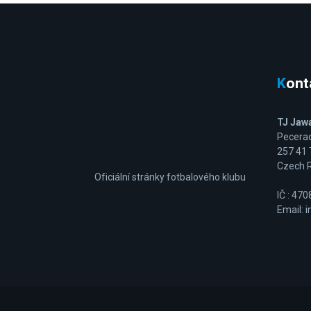
Kon
TJ Jawa
Pecera
257 41
Czech R
Oficiální stránky fotbalového klubu
IČ : 47
Email: 