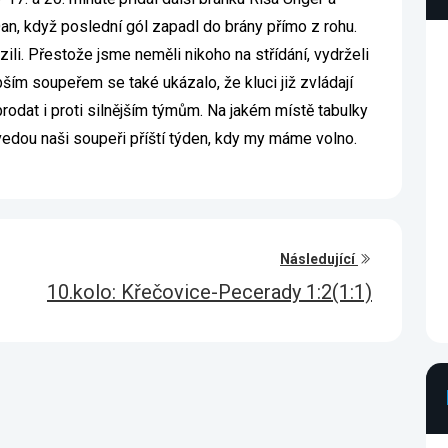
n, když poslední gól zapadl do brány přímo z rohu.
ili. Přestože jsme neměli nikoho na střídání, vydrželi
bším soupeřem se také ukázalo, že kluci již zvládají
rodat i proti silnějším týmům. Na jakém místě tabulky
vedou naši soupeři příští týden, kdy my máme volno.
Následující
10.kolo: Křečovice-Pecerady 1:2(1:1)