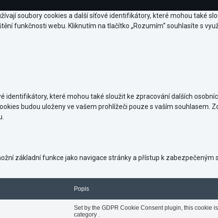
ívají soubory cookies a další síťové identifikátory, které mohou také sl
tění funkčnosti webu. Kliknutím na tlačítko „Rozumím“ souhlasíte s vyu
é identifikátory, které mohou také sloužit ke zpracování dalších osobní
cookies budou uloženy ve vašem prohlížeči pouze s vaším souhlasem. Z
u.
umožní základní funkce jako navigace stránky a přístup k zabezpečen
Popis
Set by the GDPR Cookie Consent plugin, this cookie is 
category .