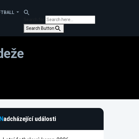
FTBALL
Search for:
Search Button
deže
Nadcházející události