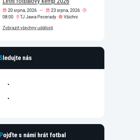
Letní fotbalový kemp 2026
20 srpna, 2026
23 srpna, 2026
08:00
TJ Jawa Pecerady
Všichni
Zobrazit všechny události
Sledujte nás
facebook
instagram
Pojďte s námi hrát fotbal