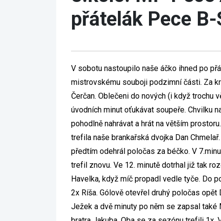
přátelák Pece B-
V sobotu nastoupilo naše áčko ihned po př
mistrovskému souboji podzimní části. Za k
Čerčan. Oblečeni do nových (i když trochu v
úvodních minut oťukávat soupeře. Chvilku na
pohodlně nahrávat a hrát na větším prostoru.
trefila naše brankařská dvojka Dan Chmelař. 
předtím odehrál poločas za béčko. V 7.minut
trefil znovu. Ve 12. minutě dotrhal již tak 
Havelka, když míč propadl vedle tyče. Do po
2x Ríša. Gólově otevřel druhý poločas opět
Ježek a dvě minuty po něm se zapsal také Ma
bratra Jakuba. Oba se za sezónu trefili 1x. V