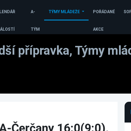
LENDÁŘ
A-
TÝMY MLÁDEŽE
POŘÁDANÉ
SO
ÁLOSTÍ
TÝM
AKCE
dší přípravka, Týmy mlá
A-Čerčany 16:0(9:0),