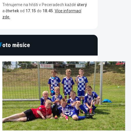
Trénujeme na hřišti v Peceradech každé
úterý
a
čtvrtek
od
17.15
do
18.45
.
Více informací
zde.
Foto měsíce