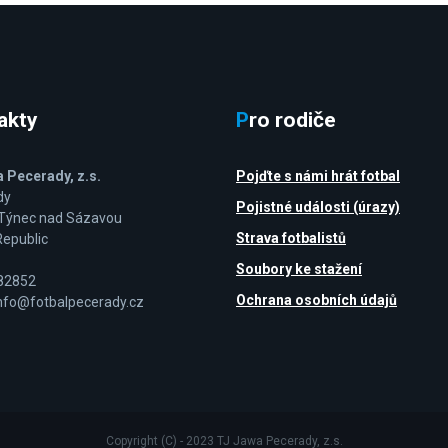
takty
Pro rodiče
 Pecerady, z.s.
Pojďte s námi hrát fotbal
dy
Pojistné události (úrazy)
 Týnec nad Sázavou
Strava fotbalistů
epublic
Soubory ke stažení
082852
Ochrana osobních údajů
info@fotbalpecerady.cz
Copyright (C) - 2023 TJ Jawa Pecerady, z.s.