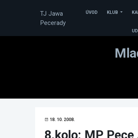
TJ Jawa
ÚVOD
KLUB
KA
Pecerady
UD
Mla
18. 10. 2008.
8.kolo: MP Pece 