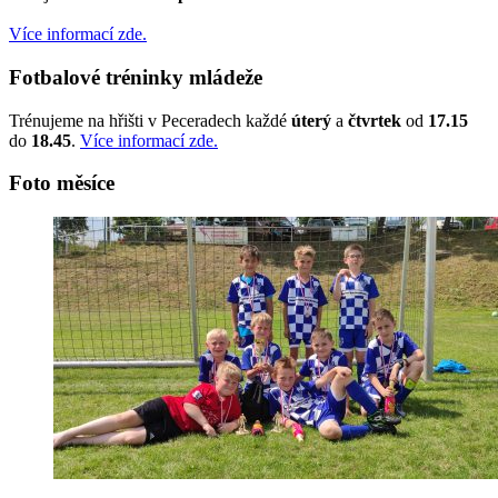
Více informací zde.
Fotbalové tréninky mládeže
Trénujeme na hřišti v Peceradech každé
úterý
a
čtvrtek
od
17.15
do
18.45
.
Více informací zde.
Foto měsíce