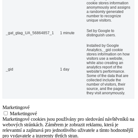
cookie stores information
anonymously and assigns
a randomly generated
number to recognize
unique visitors.
Set by Google to
_gat_gtag_UA_56864857_1
1 minute
distinguish users.
Installed by Google
Analytics, _gid cookie
stores information on how
visitors use a website,
while also creating an
analytics report of the
_gid
1 day
website's performance.
Some of the data that are
collected include the
number of visitors, their
source, and the pages
they visit anonymously.
Marketingové
Marketingové
Marketingové cookies jsou používány pro sledování návštěvníků na
webových stránkách. Záměrem je zobrazit reklamu, která je
relevantní a zajímavá pro jednotlivého uživatele a tímto hodnotnější
pro vydavatele a inzerenty třetích stran.