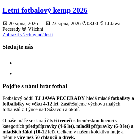
Letní fotbalový kemp 2026
20 srpna, 2026
23 srpna, 2026
08:00
TJ Jawa
Pecerady
Všichni
Zobrazit všechny události
Sledujte nás
facebook
instagram
Pojďte s námi hrát fotbal
Fotbalový oddíl
TJ JAWA PECERADY
hledá mladé
fotbalisty a
fotbalistky ve věku 4-12 let
. Zastřešujeme výchovu malých
fotbalistů z Týnce nad Sázavou a okolí.
O naše hráče se starají
čtyři trenéři s trenérskou licencí
v
kategoriích
předpřípravky (4-6 let), mladší přípravky (6-8 let) a
mladších žáků (10-12 let)
. Celkem v našem kolektivu hraje a
trénuje
více než 50 chlapců a dívek.