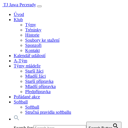
TJ Jawa Pecerady
Úvod
Klub
Týmy
Tréninky
Historie
Soubory ke stažení
Sponzoři
Kontakt
Kalendář událostí
A-Tým
Týmy mládeže
Starší žáci
Mladší žáci
Starší přípravka
Mladší přípravka
Předpřípravka
Pořádané akce
Softball
Softball
Stručná pravidla softballu
Search for: