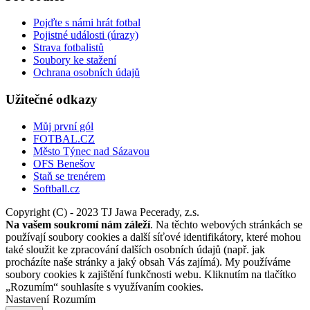
Pojďte s námi hrát fotbal
Pojistné události (úrazy)
Strava fotbalistů
Soubory ke stažení
Ochrana osobních údajů
Užitečné odkazy
Můj první gól
FOTBAL.CZ
Město Týnec nad Sázavou
OFS Benešov
Staň se trenérem
Softball.cz
Copyright (C) - 2023 TJ Jawa Pecerady, z.s.
Na vašem soukromí nám záleží
. Na těchto webových stránkách se
používají soubory cookies a další síťové identifikátory, které mohou
také sloužit ke zpracování dalších osobních údajů (např. jak
procházíte naše stránky a jaký obsah Vás zajímá). My používáme
soubory cookies k zajištění funkčnosti webu. Kliknutím na tlačítko
„Rozumím“ souhlasíte s využívaním cookies.
Nastavení
Rozumím