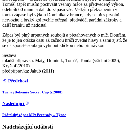
Tomáš. Opět musím pochválit všehny hráče za předvedený výkon,
odehráli 60 minut a dali do zápasu vše. Velkým překvapením v
tomto zápase byl výkon Dominika v brance, kdy se přes prvotní
nervozitu a brzký gól rychle otřepal, předváděl parádní zákroky a
další branku už nedostal.
Zápas byl plný urputných soubojů a přetahovaných o míč. Doufám,
že je to jen otázka času až začnou hráči zvedat hlavy a sami zjistí, že
se dá spoustě soubojů vyhnout kličkou nebo přihrávkou.
Sestava
mladší přípravka: Maty, Dominik, Tomáš, Tonda (všichni 2009),
Kryštof (2010)
předpřípravka: Jakub (2011)
Předchozí
Turnaj Bohemia Soccer Cup (r.2008)
Následující
Přátelský zápas MP: Pecerady – Týnec
Nadcházející události