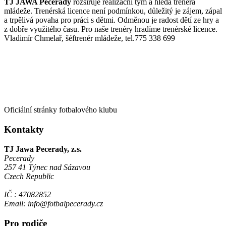
TJ JAWA Pecerady
rozšiřuje realizační tým a hledá trenéra
mládeže. Trenérská licence není podmínkou, důležitý je zájem, zápal
a trpělivá povaha pro práci s dětmi. Odměnou je radost dětí ze hry a
z dobře využitého času. Pro naše trenéry hradíme trenérské licence.
Vladimír Chmelař, šéftrenér mládeže, tel.775 338 699
Oficiální stránky fotbalového klubu
Kontakty
TJ Jawa Pecerady, z.s.
Pecerady
257 41 Týnec nad Sázavou
Czech Republic
IČ : 47082852
Email: info@fotbalpecerady.cz
Pro rodiče