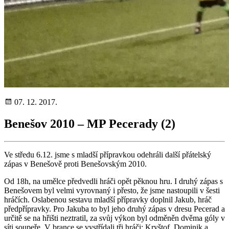
07. 12. 2017.
Benešov 2010 – MP Pecerady (2)
Ve středu 6.12. jsme s mladší přípravkou odehráli další přátelský
zápas v Benešově proti Benešovským 2010.
Od 18h, na umělce předvedli hráči opět pěknou hru. I druhý zápas s
Benešovem byl velmi vyrovnaný i přesto, že jsme nastoupili v šesti
hráčích. Oslabenou sestavu mladší přípravky doplnil Jakub, hráč
předpřípravky. Pro Jakuba to byl jeho druhý zápas v dresu Pecerad a
určitě se na hřišti neztratil, za svůj výkon byl odměněn dvěma góly v
síti soupeře. V brance se vystřídali tři hráči: Kryštof, Dominik a