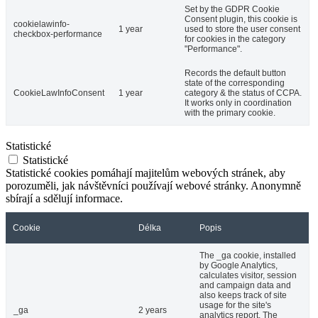
Set by the GDPR Cookie
Consent plugin, this cookie is
cookielawinfo-
1 year
used to store the user consent
checkbox-performance
for cookies in the category
"Performance".
Records the default button
state of the corresponding
CookieLawInfoConsent
1 year
category & the status of CCPA.
It works only in coordination
with the primary cookie.
Statistické
Statistické
Statistické cookies pomáhají majitelům webových stránek, aby
porozuměli, jak návštěvníci používají webové stránky. Anonymně
sbírají a sdělují informace.
Cookie
Délka
Popis
The _ga cookie, installed
by Google Analytics,
calculates visitor, session
and campaign data and
also keeps track of site
usage for the site's
_ga
2 years
analytics report. The