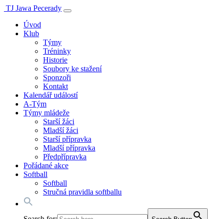
TJ Jawa Pecerady
Úvod
Klub
Týmy
Tréninky
Historie
Soubory ke stažení
Sponzoři
Kontakt
Kalendář událostí
A-Tým
Týmy mládeže
Starší žáci
Mladší žáci
Starší přípravka
Mladší přípravka
Předpřípravka
Pořádané akce
Softball
Softball
Stručná pravidla softballu
Search for: