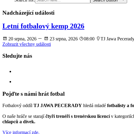
Search Button
Nadcházející události
Letní fotbalový kemp 2026
20 srpna, 2026
23 srpna, 2026
08:00
TJ Jawa Pecerad
Zobrazit všechny události
Sledujte nás
facebook
instagram
Pojďte s námi hrát fotbal
Fotbalový oddíl
TJ JAWA PECERADY
hledá mladé
fotbalisty a f
O naše hráče se starají
čtyři trenéři s trenérskou licencí
v kategorií
chlapců a dívek.
Více informací zde.