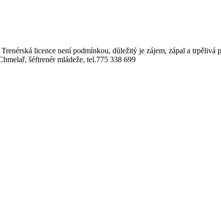
. Trenérská licence není podmínkou, důležitý je zájem, zápal a trpělivá 
 Chmelař, šéftrenér mládeže, tel.775 338 699