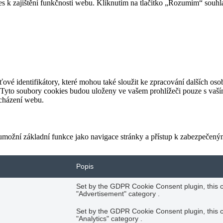
 k zajištění funkčnosti webu. Kliknutím na tlačítko „Rozumím“ souhla
ové identifikátory, které mohou také sloužit ke zpracování dalších oso
 Tyto soubory cookies budou uloženy ve vašem prohlížeči pouze s vaší
ocházení webu.
e umožní základní funkce jako navigace stránky a přístup k zabezpeče
Popis
Set by the GDPR Cookie Consent plugin, this co
"Advertisement" category .
Set by the GDPR Cookie Consent plugin, this co
"Analytics" category .