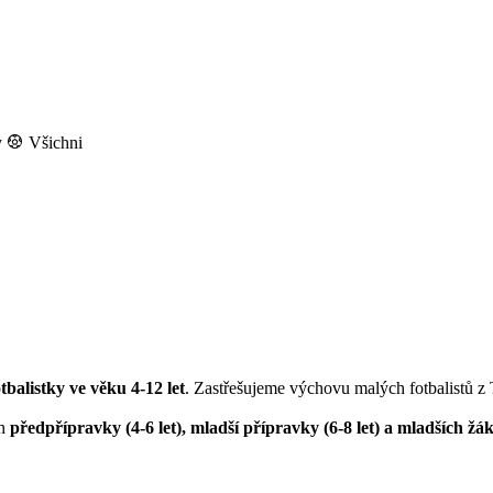
y
Všichni
otbalistky ve věku 4-12 let
. Zastřešujeme výchovu malých fotbalistů z
ch
předpřípravky (4-6 let), mladší přípravky (6-8 let) a mladších žák