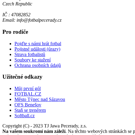
Czech Republic
IČ : 47082852
Email: info@fotbalpecerady.cz
Pro rodiče
Pojďte s námi hrát fotbal
Pojistné události (úrazy)
Strava fotbalistů
Soubory ke stažení
Ochrana osobních údajů
Užitečné odkazy
Můj první gól
FOTBAL.CZ
Město Týnec nad Sázavou
OFS Benešov
Staň se trenérem
Softball.cz
Copyright (C) - 2023 TJ Jawa Pecerady, z.s.
Na vašem soukromí nám záleží
. Na těchto webových stránkách se po