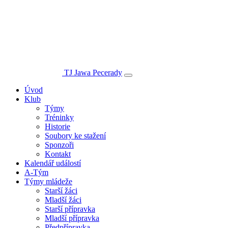
TJ Jawa Pecerady
Úvod
Klub
Týmy
Tréninky
Historie
Soubory ke stažení
Sponzoři
Kontakt
Kalendář událostí
A-Tým
Týmy mládeže
Starší žáci
Mladší žáci
Starší přípravka
Mladší přípravka
Předpřípravka