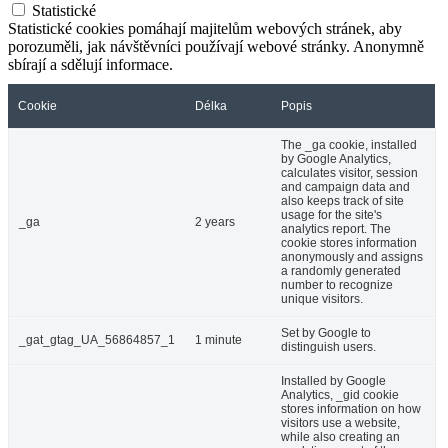
Statistické
Statistické cookies pomáhají majitelům webových stránek, aby
porozuměli, jak návštěvníci používají webové stránky. Anonymně
sbírají a sdělují informace.
Cookie
Délka
Popis
The _ga cookie, installed
by Google Analytics,
calculates visitor, session
and campaign data and
also keeps track of site
usage for the site's
_ga
2 years
analytics report. The
cookie stores information
anonymously and assigns
a randomly generated
number to recognize
unique visitors.
Set by Google to
_gat_gtag_UA_56864857_1
1 minute
distinguish users.
Installed by Google
Analytics, _gid cookie
stores information on how
visitors use a website,
while also creating an