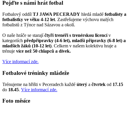
Pojďte s námi hrát fotbal
Fotbalový oddíl
TJ JAWA PECERADY
hledá mladé
fotbalisty a
fotbalistky ve věku 4-12 let
. Zastřešujeme výchovu malých
fotbalistů z Týnce nad Sázavou a okolí.
O naše hráče se starají
čtyři trenéři s trenérskou licencí
v
kategoriích
předpřípravky (4-6 let), mladší přípravky (6-8 let) a
mladších žáků (10-12 let)
. Celkem v našem kolektivu hraje a
trénuje
více než 50 chlapců a dívek.
Více informací zde.
Fotbalové tréninky mládeže
Trénujeme na hřišti v Peceradech každé
úterý
a
čtvrtek
od
17.15
do
18.45
.
Více informací zde.
Foto měsíce