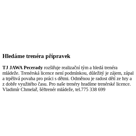
Hledáme trenéra přípravek
TJ JAWA Pecerady
rozšiřuje realizační tým a hledá trenéra
mládeže. Trenérská licence není podmínkou, důležitý je zájem, zápal
a trpělivá povaha pro práci s dětmi. Odměnou je radost dětí ze hry a
z dobře využitého času. Pro naše trenéry hradíme trenérské licence.
Vladimír Chmelař, šéftrenér mládeže, tel.775 338 699