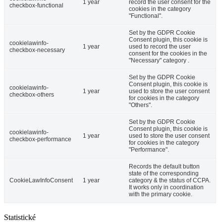
1 year
record the user consent for the
checkbox-functional
cookies in the category
"Functional".
Set by the GDPR Cookie
Consent plugin, this cookie is
cookielawinfo-
1 year
used to record the user
checkbox-necessary
consent for the cookies in the
"Necessary" category .
Set by the GDPR Cookie
Consent plugin, this cookie is
cookielawinfo-
1 year
used to store the user consent
checkbox-others
for cookies in the category
"Others".
Set by the GDPR Cookie
Consent plugin, this cookie is
cookielawinfo-
1 year
used to store the user consent
checkbox-performance
for cookies in the category
"Performance".
Records the default button
state of the corresponding
CookieLawInfoConsent
1 year
category & the status of CCPA.
It works only in coordination
with the primary cookie.
Statistické