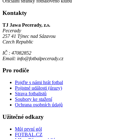
Oficiální stránky fotbalového klubu
Kontakty
TJ Jawa Pecerady, z.s.
Pecerady
257 41 Týnec nad Sázavou
Czech Republic
IČ : 47082852
Email: info@fotbalpecerady.cz
Pro rodiče
Pojďte s námi hrát fotbal
Pojistné události (úrazy)
Strava fotbalistů
Soubory ke stažení
Ochrana osobních údajů
Užitečné odkazy
Můj první gól
FOTBAL.CZ