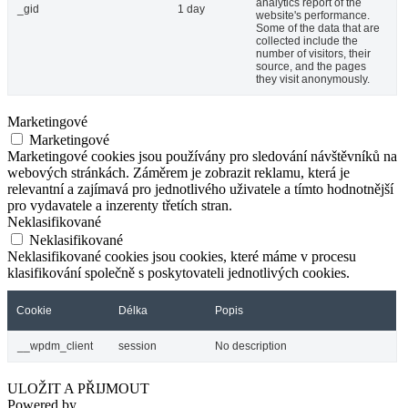
analytics report of the
_gid
1 day
website's performance.
Some of the data that are
collected include the
number of visitors, their
source, and the pages
they visit anonymously.
Marketingové
Marketingové
Marketingové cookies jsou používány pro sledování návštěvníků na
webových stránkách. Záměrem je zobrazit reklamu, která je
relevantní a zajímavá pro jednotlivého uživatele a tímto hodnotnější
pro vydavatele a inzerenty třetích stran.
Neklasifikované
Neklasifikované
Neklasifikované cookies jsou cookies, které máme v procesu
klasifikování společně s poskytovateli jednotlivých cookies.
Cookie
Délka
Popis
__wpdm_client
session
No description
ULOŽIT A PŘIJMOUT
Powered by