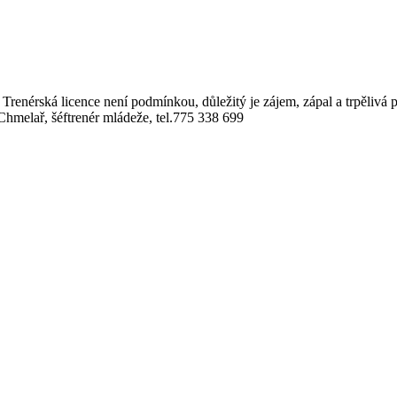
. Trenérská licence není podmínkou, důležitý je zájem, zápal a trpělivá 
 Chmelař, šéftrenér mládeže, tel.775 338 699