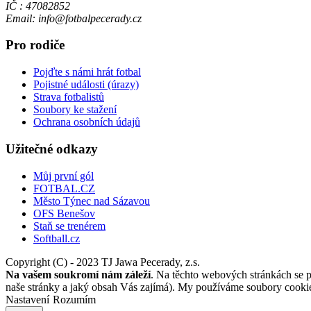
IČ : 47082852
Email: info@fotbalpecerady.cz
Pro rodiče
Pojďte s námi hrát fotbal
Pojistné události (úrazy)
Strava fotbalistů
Soubory ke stažení
Ochrana osobních údajů
Užitečné odkazy
Můj první gól
FOTBAL.CZ
Město Týnec nad Sázavou
OFS Benešov
Staň se trenérem
Softball.cz
Copyright (C) - 2023 TJ Jawa Pecerady, z.s.
Na vašem soukromí nám záleží
. Na těchto webových stránkách se po
naše stránky a jaký obsah Vás zajímá). My používáme soubory cookies
Nastavení
Rozumím