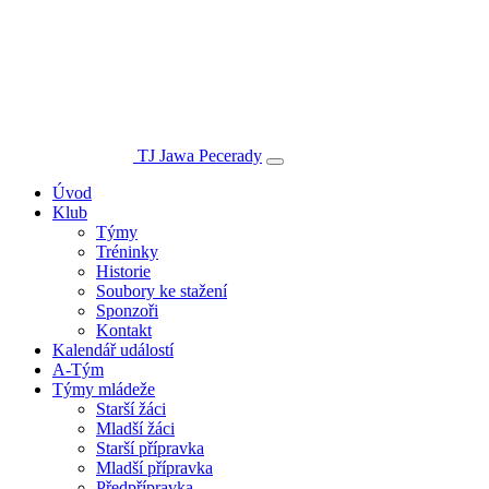
TJ Jawa Pecerady
Úvod
Klub
Týmy
Tréninky
Historie
Soubory ke stažení
Sponzoři
Kontakt
Kalendář událostí
A-Tým
Týmy mládeže
Starší žáci
Mladší žáci
Starší přípravka
Mladší přípravka
Předpřípravka