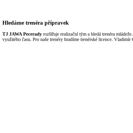
Hledáme trenéra přípravek
TJ JAWA Pecerady
rozšiřuje realizační tým a hledá trenéra mládeže
využitého času. Pro naše trenéry hradíme trenérské licence. Vladimír