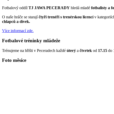
Fotbalový oddíl
TJ JAWA PECERADY
hledá mladé
fotbalisty a f
O naše hráče se starají
čtyři trenéři s trenérskou licencí
v kategorií
chlapců a dívek.
Více informací zde.
Fotbalové tréninky mládeže
Trénujeme na hřišti v Peceradech každé
úterý
a
čtvrtek
od
17.15
do
Foto měsíce