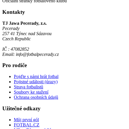
Oficiální stránky fotbalového klubu
Kontakty
TJ Jawa Pecerady, z.s.
Pecerady
257 41 Týnec nad Sázavou
Czech Republic
IČ : 47082852
Email: info@fotbalpecerady.cz
Pro rodiče
Pojďte s námi hrát fotbal
Pojistné události (úrazy)
Strava fotbalistů
Soubory ke stažení
Ochrana osobních údajů
Užitečné odkazy
Můj první gól
FOTBAL.CZ