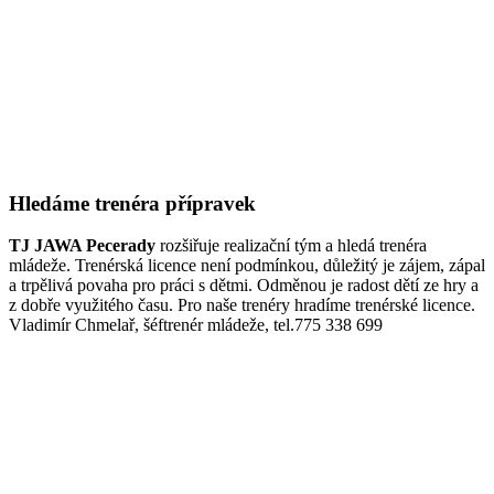
Hledáme trenéra přípravek
TJ JAWA Pecerady
rozšiřuje realizační tým a hledá trenéra
mládeže. Trenérská licence není podmínkou, důležitý je zájem, zápal
a trpělivá povaha pro práci s dětmi. Odměnou je radost dětí ze hry a
z dobře využitého času. Pro naše trenéry hradíme trenérské licence.
Vladimír Chmelař, šéftrenér mládeže, tel.775 338 699