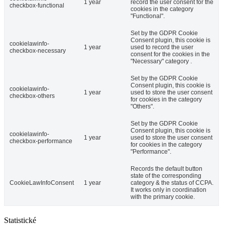
1 year
record the user consent for the
checkbox-functional
cookies in the category
"Functional".
Set by the GDPR Cookie
Consent plugin, this cookie is
cookielawinfo-
1 year
used to record the user
checkbox-necessary
consent for the cookies in the
"Necessary" category .
Set by the GDPR Cookie
Consent plugin, this cookie is
cookielawinfo-
1 year
used to store the user consent
checkbox-others
for cookies in the category
"Others".
Set by the GDPR Cookie
Consent plugin, this cookie is
cookielawinfo-
1 year
used to store the user consent
checkbox-performance
for cookies in the category
"Performance".
Records the default button
state of the corresponding
CookieLawInfoConsent
1 year
category & the status of CCPA.
It works only in coordination
with the primary cookie.
Statistické