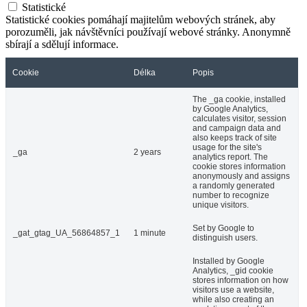
Statistické
Statistické cookies pomáhají majitelům webových stránek, aby
porozuměli, jak návštěvníci používají webové stránky. Anonymně
sbírají a sdělují informace.
Cookie
Délka
Popis
The _ga cookie, installed
by Google Analytics,
calculates visitor, session
and campaign data and
also keeps track of site
usage for the site's
_ga
2 years
analytics report. The
cookie stores information
anonymously and assigns
a randomly generated
number to recognize
unique visitors.
Set by Google to
_gat_gtag_UA_56864857_1
1 minute
distinguish users.
Installed by Google
Analytics, _gid cookie
stores information on how
visitors use a website,
while also creating an