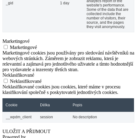
analytics report of the
_gid
1 day
website's performance.
Some of the data that are
collected include the
number of visitors, their
source, and the pages
they visit anonymously.
Marketingové
Marketingové
Marketingové cookies jsou používány pro sledování návštěvníků na
webových stránkách. Záměrem je zobrazit reklamu, která je
relevantní a zajímavá pro jednotlivého uživatele a tímto hodnotnější
pro vydavatele a inzerenty třetích stran.
Neklasifikované
Neklasifikované
Neklasifikované cookies jsou cookies, které máme v procesu
klasifikování společně s poskytovateli jednotlivých cookies.
Cookie
Délka
Popis
__wpdm_client
session
No description
ULOŽIT A PŘIJMOUT
Powered by