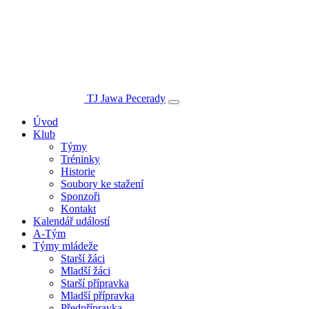
TJ Jawa Pecerady
Úvod
Klub
Týmy
Tréninky
Historie
Soubory ke stažení
Sponzoři
Kontakt
Kalendář událostí
A-Tým
Týmy mládeže
Starší žáci
Mladší žáci
Starší přípravka
Mladší přípravka
Předpřípravka