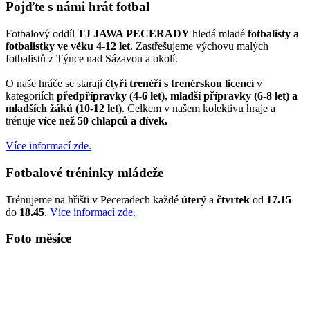
Pojďte s námi hrát fotbal
Fotbalový oddíl
TJ JAWA PECERADY
hledá mladé
fotbalisty a
fotbalistky ve věku 4-12 let
. Zastřešujeme výchovu malých
fotbalistů z Týnce nad Sázavou a okolí.
O naše hráče se starají
čtyři trenéři s trenérskou licencí
v
kategoriích
předpřípravky (4-6 let), mladší přípravky (6-8 let) a
mladších žáků (10-12 let)
. Celkem v našem kolektivu hraje a
trénuje
více než 50 chlapců a dívek.
Více informací zde.
Fotbalové tréninky mládeže
Trénujeme na hřišti v Peceradech každé
úterý
a
čtvrtek
od
17.15
do
18.45
.
Více informací zde.
Foto měsíce