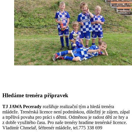
Hledáme trenéra přípravek
TJ JAWA Pecerady
rozšiřuje realizační tým a hledá trenéra
mládeže. Trenérská licence není podmínkou, důležitý je zájem, zápal
a trpělivá povaha pro práci s dětmi. Odměnou je radost dětí ze hry a
z dobře využitého času. Pro naše trenéry hradíme trenérské licence.
Vladimír Chmelař, šéftrenér mládeže, tel.775 338 699