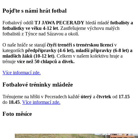
Pojďte s námi hrát fotbal
Fotbalový oddíl
TJ JAWA PECERADY
hledá mladé
fotbalisty a
fotbalistky ve věku 4-12 let
. Zastřešujeme výchovu malých
fotbalistů z Týnce nad Sázavou a okolí.
O naše hráče se starají
čtyři trenéři s trenérskou licencí
v
kategoriích
předpřípravky (4-6 let), mladší přípravky (6-8 let) a
mladších žáků (10-12 let)
. Celkem v našem kolektivu hraje a
trénuje
více než 50 chlapců a dívek.
Více informací zde.
Fotbalové tréninky mládeže
Trénujeme na hřišti v Peceradech každé
úterý
a
čtvrtek
od
17.15
do
18.45
.
Více informací zde.
Foto měsíce