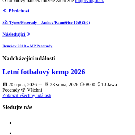
O fotbalový balíček můžete žádat zde
mujprvnigol.cz
Předchozí
SŽ: Týnec/Pecerady – Jankov/Ratměřice 10:0 (5:0)
Následující
Benešov 2010 – MP Pecerady
Nadcházející události
Letní fotbalový kemp 2026
20 srpna, 2026
23 srpna, 2026
08:00
TJ Jawa
Pecerady
Všichni
Zobrazit všechny události
Sledujte nás
facebook
instagram