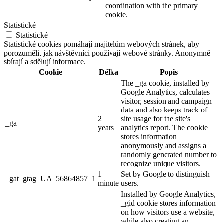
coordination with the primary
cookie.
Statistické
Statistické
Statistické cookies pomáhají majitelům webových stránek, aby
porozuměli, jak návštěvníci používají webové stránky. Anonymně
sbírají a sdělují informace.
Cookie
Délka
Popis
The _ga cookie, installed by
Google Analytics, calculates
visitor, session and campaign
data and also keeps track of
2
site usage for the site's
_ga
years
analytics report. The cookie
stores information
anonymously and assigns a
randomly generated number to
recognize unique visitors.
1
Set by Google to distinguish
_gat_gtag_UA_56864857_1
minute
users.
Installed by Google Analytics,
_gid cookie stores information
on how visitors use a website,
while also creating an