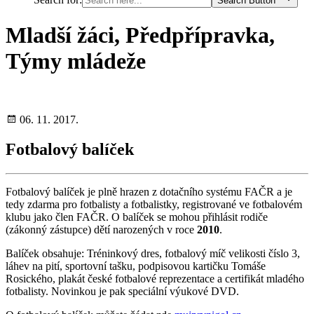
Search Button
Mladší žáci, Předpřípravka,
Týmy mládeže
06. 11. 2017.
Fotbalový balíček
Fotbalový balíček je plně hrazen z dotačního systému FAČR a je
tedy zdarma pro fotbalisty a fotbalistky, registrované ve fotbalovém
klubu jako člen FAČR. O balíček se mohou přihlásit rodiče
(zákonný zástupce) dětí narozených v roce
2010
.
Balíček obsahuje: Tréninkový dres, fotbalový míč velikosti číslo 3,
láhev na pití, sportovní tašku, podpisovou kartičku Tomáše
Rosického, plakát české fotbalové reprezentace a certifikát mladého
fotbalisty. Novinkou je pak speciální výukové DVD.