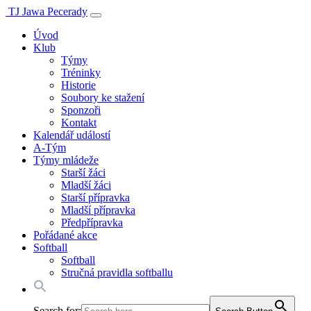
TJ Jawa Pecerady
Úvod
Klub
Týmy
Tréninky
Historie
Soubory ke stažení
Sponzoři
Kontakt
Kalendář událostí
A-Tým
Týmy mládeže
Starší žáci
Mladší žáci
Starší přípravka
Mladší přípravka
Předpřípravka
Pořádané akce
Softball
Softball
Stručná pravidla softballu
Search for: