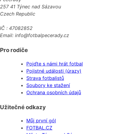
257 41 Týnec nad Sázavou
Czech Republic
IČ : 47082852
Email: info@fotbalpecerady.cz
Pro rodiče
Pojďte s námi hrát fotbal
Pojistné události (úrazy)
Strava fotbalistů
Soubory ke stažení
Ochrana osobních údajů
Užitečné odkazy
Můj první gól
FOTBAL.CZ