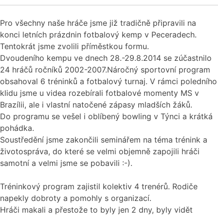
Pro všechny naše hráče jsme již tradičně připravili na
konci letních prázdnin fotbalový kemp v Peceradech.
Tentokrát jsme zvolili příměstkou formu.
Dvoudeního kempu ve dnech 28.-29.8.2014 se zúčastnilo
24 hráčů ročníků 2002-2007.Náročný sportovní program
obsahoval 6 tréninků a fotbalový turnaj. V rámci poledního
klidu jsme u videa rozebírali fotbalové momenty MS v
Brazílii, ale i vlastní natočené zápasy mladších žáků.
Do programu se vešel i oblíbený bowling v Týnci a krátká
pohádka.
Soustředění jsme zakončili seminářem na téma trénink a
životospráva, do které se velmi objemně zapojili hráči
samotní a velmi jsme se pobavili :-).
Tréninkový program zajistil kolektiv 4 trenérů. Rodiče
napekly dobroty a pomohly s organizací.
Hráči makali a přestože to byly jen 2 dny, byly vidět