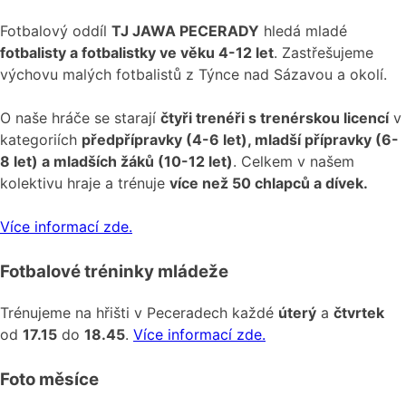
Fotbalový oddíl
TJ JAWA PECERADY
hledá mladé
fotbalisty a fotbalistky ve věku 4-12 let
. Zastřešujeme
výchovu malých fotbalistů z Týnce nad Sázavou a okolí.
O naše hráče se starají
čtyři trenéři s trenérskou licencí
v
kategoriích
předpřípravky (4-6 let), mladší přípravky (6-
8 let) a mladších žáků (10-12 let)
. Celkem v našem
kolektivu hraje a trénuje
více než 50 chlapců a dívek.
Více informací zde.
Fotbalové tréninky mládeže
Trénujeme na hřišti v Peceradech každé
úterý
a
čtvrtek
od
17.15
do
18.45
.
Více informací zde.
Foto měsíce