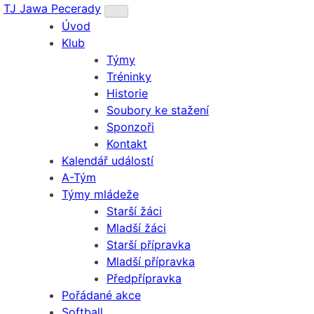
TJ Jawa Pecerady
Úvod
Klub
Týmy
Tréninky
Historie
Soubory ke stažení
Sponzoři
Kontakt
Kalendář událostí
A-Tým
Týmy mládeže
Starší žáci
Mladší žáci
Starší přípravka
Mladší přípravka
Předpřípravka
Pořádané akce
Softball