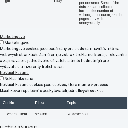
_gid
1 day
performance. Some of the
data that are collected
include the number of
visitors, their source, and the
pages they visit
anonymously.
Marketingové
Marketingové
Marketingové cookies jsou používány pro sledování návštěvníků na
webových stránkách. Záměrem je zobrazit reklamu, která je relevantní
a zajímavá pro jednotlivého uživatele a tímto hodnotnější pro
vydavatele a inzerenty třetích stran.
Neklasifikované
Neklasifikované
Neklasifikované cookies jsou cookies, které máme v procesu
klasifikování společně s poskytovateli jednotlivých cookies.
Cookie
Délka
Popis
__wpdm_client
session
No description
ULOŽIT A PŘIJMOUT