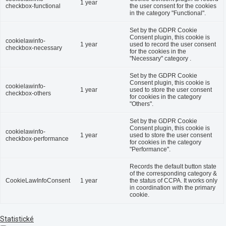
1 year
checkbox-functional
the user consent for the cookies
in the category "Functional".
Set by the GDPR Cookie
Consent plugin, this cookie is
cookielawinfo-
1 year
used to record the user consent
checkbox-necessary
for the cookies in the
"Necessary" category .
Set by the GDPR Cookie
Consent plugin, this cookie is
cookielawinfo-
1 year
used to store the user consent
checkbox-others
for cookies in the category
"Others".
Set by the GDPR Cookie
Consent plugin, this cookie is
cookielawinfo-
1 year
used to store the user consent
checkbox-performance
for cookies in the category
"Performance".
Records the default button state
of the corresponding category &
CookieLawInfoConsent
1 year
the status of CCPA. It works only
in coordination with the primary
cookie.
Statistické