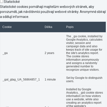
Statistické
Statistické cookies pomáhají majitelům webových stránek, aby
porozuměli, jak návštěvníci používají webové stránky. Anonymně sbírají
a sdělují informace.
Cookie
Délka
Popis
The _ga cookie, installed by
Google Analytics, calculates
visitor, session and
campaign data and also
keeps track of site usage for
_ga
2 years
the site's analytics report.
The cookie stores
information anonymously
and assigns a randomly
generated number to
recognize unique visitors.
Set by Google to distinguish
_gat_gtag_UA_56864857_1
1 minute
users.
Installed by Google
Analytics, _gid cookie stores
information on how visitors
use a website, while also
creating an analytics report
of the website's