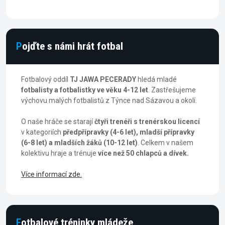
Pojďte s námi hrát fotbal
Fotbalový oddíl
TJ JAWA PECERADY
hledá mladé
fotbalisty a fotbalistky ve věku 4-12 let
. Zastřešujeme
výchovu malých fotbalistů z Týnce nad Sázavou a okolí.
O naše hráče se starají
čtyři trenéři s trenérskou licencí
v kategoriích
předpřípravky (4-6 let), mladší přípravky
(6-8 let) a mladších žáků (10-12 let)
. Celkem v našem
kolektivu hraje a trénuje
více než 50 chlapců a dívek.
Více informací zde.
Fotbalové tréninky mládeže