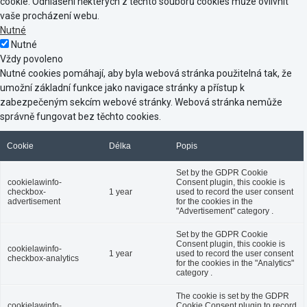
cookie. Odhlášení některých z těchto souborů cookies může ovlivnit
vaše procházení webu.
Nutné
Nutné
Vždy povoleno
Nutné cookies pomáhají, aby byla webová stránka použitelná tak, že
umožní základní funkce jako navigace stránky a přístup k
zabezpečeným sekcím webové stránky. Webová stránka nemůže
správně fungovat bez těchto cookies.
Cookie
Délka
Popis
Set by the GDPR Cookie
cookielawinfo-
Consent plugin, this cookie is
checkbox-
1 year
used to record the user consent
advertisement
for the cookies in the
"Advertisement" category .
Set by the GDPR Cookie
Consent plugin, this cookie is
cookielawinfo-
1 year
used to record the user consent
checkbox-analytics
for the cookies in the "Analytics"
category .
The cookie is set by the GDPR
cookielawinfo-
Cookie Consent plugin to record