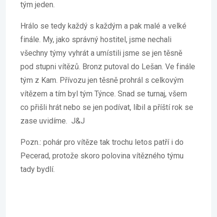
tým jeden.
Hrálo se tedy každý s každým a pak malé a velké
finále. My, jako správný hostitel, jsme nechali
všechny týmy vyhrát a umístili jsme se jen těsně
pod stupni vítězů. Bronz putoval do Lešan. Ve finále
tým z Kam. Přívozu jen těsně prohrál s celkovým
vítězem a tím byl tým Týnce. Snad se turnaj, všem
co přišli hrát nebo se jen podívat, líbil a příští rok se
zase uvidíme. J&J
Pozn.: pohár pro vítěze tak trochu letos patří i do
Pecerad, protože skoro polovina vítězného týmu
tady bydlí.