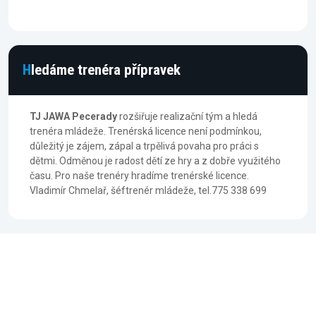
Hledáme trenéra přípravek
TJ JAWA Pecerady
rozšiřuje realizační tým a hledá
trenéra mládeže. Trenérská licence není podmínkou,
důležitý je zájem, zápal a trpělivá povaha pro práci s
dětmi. Odměnou je radost dětí ze hry a z dobře využitého
času. Pro naše trenéry hradíme trenérské licence.
Vladimír Chmelař, šéftrenér mládeže, tel.775 338 699