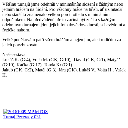
Většinu turnajů jsme odehráli v minimálním složení s žádným nebo
jedním hráčem na třídání. Pro všechny hráče na hřišti, ať už mladší
nebo starší to znamenalo velkou porci fotbalu s minimálním
odpočinkem. Na předváděné hře to začíná být znát a s každým
odehraným turnajem jdou jejich fotbalové dovednosti, sebevědomí a
fyzička nahoru.
Velké poděkování patří všem hráčům a nejen jim, ale i rodičům za
jejich povzbuzování.
Naše sestava:
Lukáš K. (G:4), Vojta M. (GK, G:10), David (GK, G:1), Matyáš
(G:19), Kačka (G:17), Tonda Kr (G:1).
Jakub (GK, G:2), Matěj (G:3), Jára (GK), Lukáš V., Vojta H., Vašek
H.