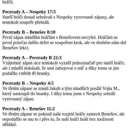
hráčů.
Pecerady A – Nespeky 17:5
Starší hráči dosud sehrávali s Nespeky vyrovnané zápasy, ale
tentokrát soupeře přehráli.
Pecerady B – Benešov 0:10
První zápas mladším hráčům s Benešovem nevyšel. Hráčům se
první poločas dařilo držet se soupeřem krok, ale ve druhém nám dal
Benešov lekci.
Pecerady A – Pecerady B 22:3
Vzájemný zápas sice tentokrát vyzněl jednoznačně pro starší hráče,
ale i mladší dokázali, že umí zabojovat o míč a díky tomu se jim
podařilo vstřelit tři branky.
Pecerady B – Nespeky 4:5
Ve třetím zápase se zranil Jakub a tým mladších posílil Vojta M.,
který nastoupil do branky. I díky tomu jsme s Nespeky sehráli
vyrovnaný zápas.
Pecerady A – Benešov 11:2
Ve třetím zápase se pokusil naše rozjeté hráče zastavit Benešov, ale
nepodařilo se mu to i přes to, že naši hráči hráli bez možnosti
střídání.