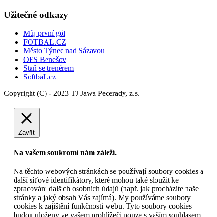
Užitečné odkazy
Můj první gól
FOTBAL.CZ
Město Týnec nad Sázavou
OFS Benešov
Staň se trenérem
Softball.cz
Copyright (C) - 2023 TJ Jawa Pecerady, z.s.
Zavřít
Na vašem soukromí nám záleží.
Na těchto webových stránkách se používají soubory cookies a
další síťové identifikátory, které mohou také sloužit ke
zpracování dalších osobních údajů (např. jak procházíte naše
stránky a jaký obsah Vás zajímá). My používáme soubory
cookies k zajištění funkčnosti webu. Tyto soubory cookies
budou uloženy ve vašem prohlížeči pouze s vaším souhlasem.