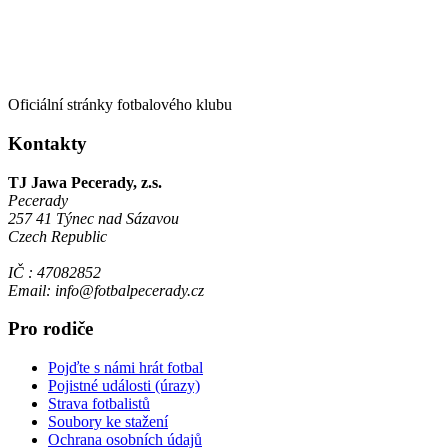
Oficiální stránky fotbalového klubu
Kontakty
TJ Jawa Pecerady, z.s.
Pecerady
257 41 Týnec nad Sázavou
Czech Republic
IČ : 47082852
Email: info@fotbalpecerady.cz
Pro rodiče
Pojďte s námi hrát fotbal
Pojistné události (úrazy)
Strava fotbalistů
Soubory ke stažení
Ochrana osobních údajů