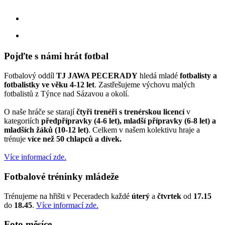
facebook
instagram
Pojďte s námi hrát fotbal
Fotbalový oddíl
TJ JAWA PECERADY
hledá mladé
fotbalisty a
fotbalistky ve věku 4-12 let
. Zastřešujeme výchovu malých
fotbalistů z Týnce nad Sázavou a okolí.
O naše hráče se starají
čtyři trenéři s trenérskou licencí
v
kategoriích
předpřípravky (4-6 let), mladší přípravky (6-8 let) a
mladších žáků (10-12 let)
. Celkem v našem kolektivu hraje a
trénuje
více než 50 chlapců a dívek.
Více informací zde.
Fotbalové tréninky mládeže
Trénujeme na hřišti v Peceradech každé
úterý
a
čtvrtek
od
17.15
do
18.45
.
Více informací zde.
Foto měsíce