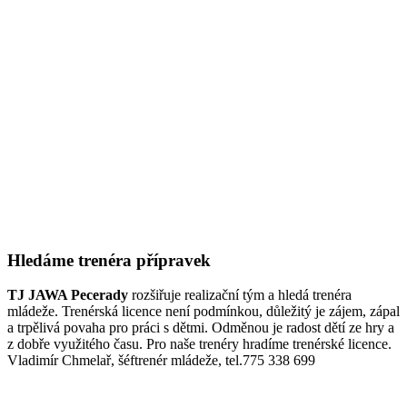
Hledáme trenéra přípravek
TJ JAWA Pecerady
rozšiřuje realizační tým a hledá trenéra
mládeže. Trenérská licence není podmínkou, důležitý je zájem, zápal
a trpělivá povaha pro práci s dětmi. Odměnou je radost dětí ze hry a
z dobře využitého času. Pro naše trenéry hradíme trenérské licence.
Vladimír Chmelař, šéftrenér mládeže, tel.775 338 699