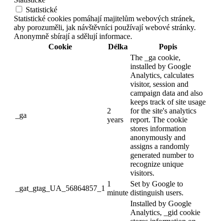
Statistické
Statistické cookies pomáhají majitelům webových stránek,
aby porozuměli, jak návštěvníci používají webové stránky.
Anonymně sbírají a sdělují informace.
Cookie
Délka
Popis
The _ga cookie,
installed by Google
Analytics, calculates
visitor, session and
campaign data and also
keeps track of site usage
2
for the site's analytics
_ga
years
report. The cookie
stores information
anonymously and
assigns a randomly
generated number to
recognize unique
visitors.
1
Set by Google to
_gat_gtag_UA_56864857_1
minute
distinguish users.
Installed by Google
Analytics, _gid cookie