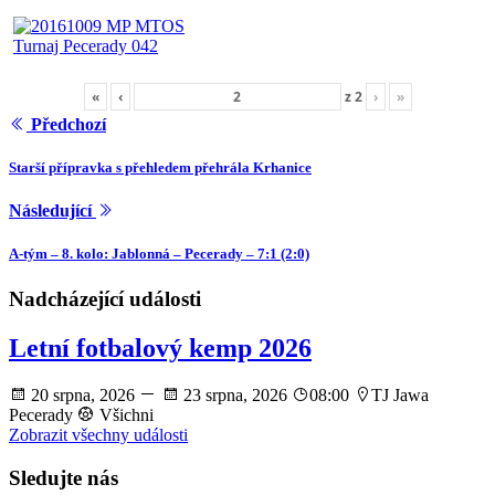
«
‹
z
2
›
»
Předchozí
Starší přípravka s přehledem přehrála Krhanice
Následující
A-tým – 8. kolo: Jablonná – Pecerady – 7:1 (2:0)
Nadcházející události
Letní fotbalový kemp 2026
20 srpna, 2026
23 srpna, 2026
08:00
TJ Jawa
Pecerady
Všichni
Zobrazit všechny události
Sledujte nás