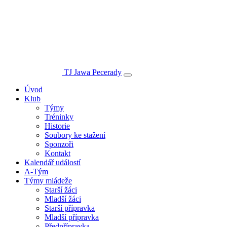
TJ Jawa Pecerady
Úvod
Klub
Týmy
Tréninky
Historie
Soubory ke stažení
Sponzoři
Kontakt
Kalendář událostí
A-Tým
Týmy mládeže
Starší žáci
Mladší žáci
Starší přípravka
Mladší přípravka
Předpřípravka