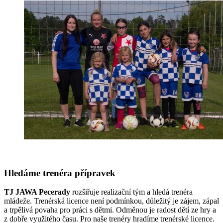
Hledáme trenéra přípravek
TJ JAWA Pecerady
rozšiřuje realizační tým a hledá trenéra
mládeže. Trenérská licence není podmínkou, důležitý je zájem, zápal
a trpělivá povaha pro práci s dětmi. Odměnou je radost dětí ze hry a
z dobře využitého času. Pro naše trenéry hradíme trenérské licence.