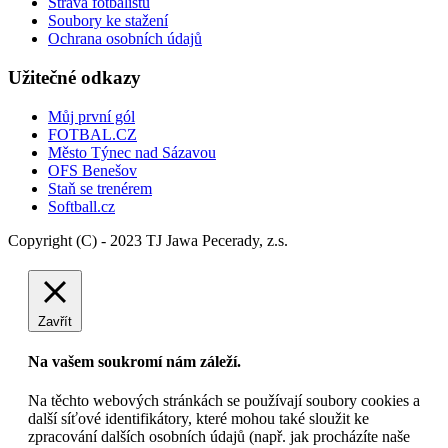
Strava fotbalistů
Soubory ke stažení
Ochrana osobních údajů
Užitečné odkazy
Můj první gól
FOTBAL.CZ
Město Týnec nad Sázavou
OFS Benešov
Staň se trenérem
Softball.cz
Copyright (C) - 2023 TJ Jawa Pecerady, z.s.
Zavřít
Na vašem soukromí nám záleží.
Na těchto webových stránkách se používají soubory cookies a
další síťové identifikátory, které mohou také sloužit ke
zpracování dalších osobních údajů (např. jak procházíte naše