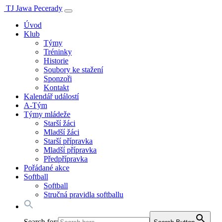
TJ Jawa Pecerady
Úvod
Klub
Týmy
Tréninky
Historie
Soubory ke stažení
Sponzoři
Kontakt
Kalendář událostí
A-Tým
Týmy mládeže
Starší žáci
Mladší žáci
Starší přípravka
Mladší přípravka
Předpřípravka
Pořádané akce
Softball
Softball
Stručná pravidla softballu
Search for: