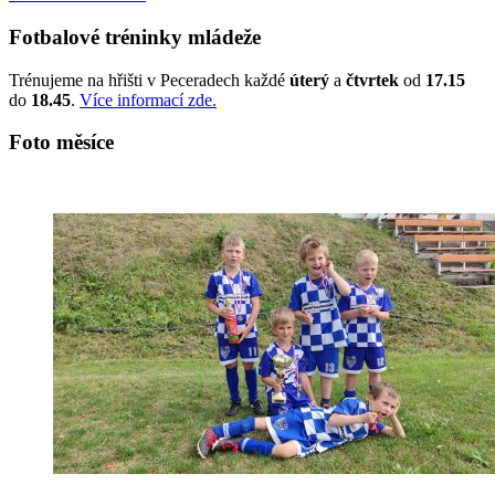
Fotbalové tréninky mládeže
Trénujeme na hřišti v Peceradech každé
úterý
a
čtvrtek
od
17.15
do
18.45
.
Více informací zde.
Foto měsíce