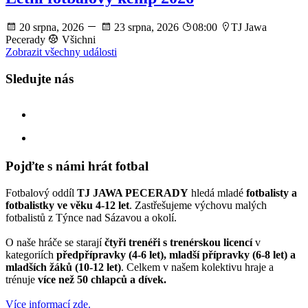
20 srpna, 2026
23 srpna, 2026
08:00
TJ Jawa
Pecerady
Všichni
Zobrazit všechny události
Sledujte nás
facebook
instagram
Pojďte s námi hrát fotbal
Fotbalový oddíl
TJ JAWA PECERADY
hledá mladé
fotbalisty a
fotbalistky ve věku 4-12 let
. Zastřešujeme výchovu malých
fotbalistů z Týnce nad Sázavou a okolí.
O naše hráče se starají
čtyři trenéři s trenérskou licencí
v
kategoriích
předpřípravky (4-6 let), mladší přípravky (6-8 let) a
mladších žáků (10-12 let)
. Celkem v našem kolektivu hraje a
trénuje
více než 50 chlapců a dívek.
Více informací zde.