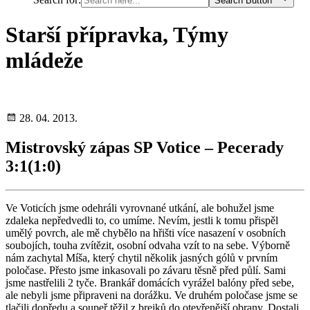
Search Button
Starší přípravka, Týmy
mládeže
28. 04. 2013.
Mistrovský zápas SP Votice – Pecerady
3:1(1:0)
Ve Voticích jsme odehráli vyrovnané utkání, ale bohužel jsme
zdaleka nepředvedli to, co umíme. Nevím, jestli k tomu přispěl
umělý povrch, ale mě chybělo na hřišti více nasazení v osobních
soubojích, touha zvítězit, osobní odvaha vzít to na sebe. Výborně
nám zachytal Míša, který chytil několik jasných gólů v prvním
poločase. Přesto jsme inkasovali po závaru těsně před půlí. Sami
jsme nastřelili 2 tyče. Brankář domácích vyrážel balóny před sebe,
ale nebyli jsme připraveni na dorážku. Ve druhém poločase jsme se
tlačili dopředu a soupeř těžil z brejků do otevřenější obrany. Dostali