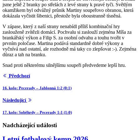
jsme ještě 2 branky po střelách z levé strany k pravé tyči. Světlým
okamžikem byl odvážný průnik Martiny soupeřovo obranou, která
dokázala vyčistit šibenici, přestože byla oboustranně tísněná.
V zápase, který z naší strany nenabídl příliš kombinační hry
zaslouženě zvítězli domácí. Pochvalu si zaslouží zejména Míša za
brankářský výkon a Filip S. za osobní odvahu a touhu tvořit v
prvním poločase. Martina podává standardně dobré výkony a
vyčnívá nad ostatní, ale rozhodně má taky co zlepšovat :-). Zejména
důraz a tah na branku.
Snad proti některému silnějšímu soupeři předvedeme lepší hru.
Předchozí
16. kolo: Pecerady – Jablonná 1:2 (0:1)
Následující
17. kolo: Soběhrdy – Pecerady 1:1 (1:0)
Nadcházející události
Letní fotbalový kemp 2026