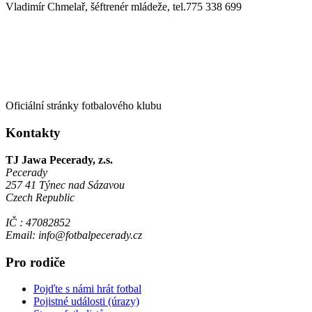
Vladimír Chmelař, šéftrenér mládeže, tel.775 338 699
Oficiální stránky fotbalového klubu
Kontakty
TJ Jawa Pecerady, z.s.
Pecerady
257 41 Týnec nad Sázavou
Czech Republic
IČ : 47082852
Email: info@fotbalpecerady.cz
Pro rodiče
Pojďte s námi hrát fotbal
Pojistné události (úrazy)