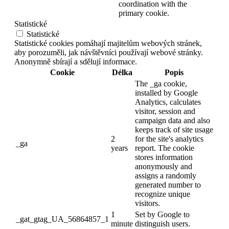
coordination with the
primary cookie.
Statistické
Statistické
Statistické cookies pomáhají majitelům webových stránek,
aby porozuměli, jak návštěvníci používají webové stránky.
Anonymně sbírají a sdělují informace.
Cookie
Délka
Popis
The _ga cookie,
installed by Google
Analytics, calculates
visitor, session and
campaign data and also
keeps track of site usage
2
for the site's analytics
_ga
years
report. The cookie
stores information
anonymously and
assigns a randomly
generated number to
recognize unique
visitors.
1
Set by Google to
_gat_gtag_UA_56864857_1
minute
distinguish users.