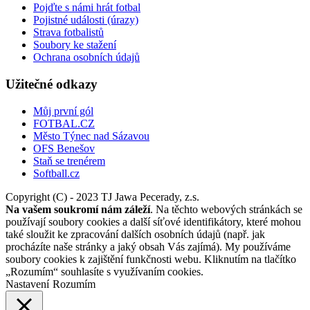
Pojďte s námi hrát fotbal
Pojistné události (úrazy)
Strava fotbalistů
Soubory ke stažení
Ochrana osobních údajů
Užitečné odkazy
Můj první gól
FOTBAL.CZ
Město Týnec nad Sázavou
OFS Benešov
Staň se trenérem
Softball.cz
Copyright (C) - 2023 TJ Jawa Pecerady, z.s.
Na vašem soukromí nám záleží
. Na těchto webových stránkách se
používají soubory cookies a další síťové identifikátory, které mohou
také sloužit ke zpracování dalších osobních údajů (např. jak
procházíte naše stránky a jaký obsah Vás zajímá). My používáme
soubory cookies k zajištění funkčnosti webu. Kliknutím na tlačítko
„Rozumím“ souhlasíte s využívaním cookies.
Nastavení
Rozumím