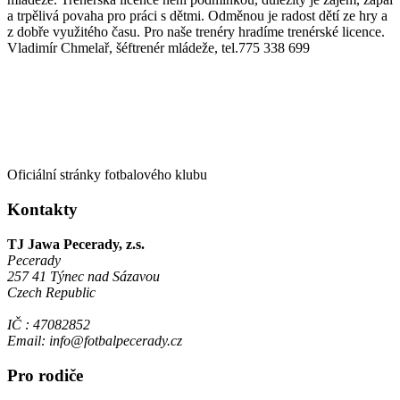
a trpělivá povaha pro práci s dětmi. Odměnou je radost dětí ze hry a
z dobře využitého času. Pro naše trenéry hradíme trenérské licence.
Vladimír Chmelař, šéftrenér mládeže, tel.775 338 699
Oficiální stránky fotbalového klubu
Kontakty
TJ Jawa Pecerady, z.s.
Pecerady
257 41 Týnec nad Sázavou
Czech Republic
IČ : 47082852
Email: info@fotbalpecerady.cz
Pro rodiče