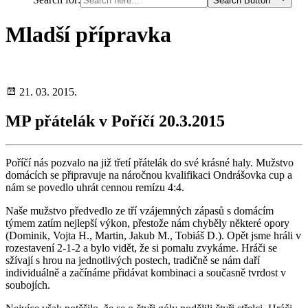
Search Button
Mladší přípravka
21. 03. 2015.
MP přátelák v Poříčí 20.3.2015
Poříčí nás pozvalo na již třetí přátelák do své krásné haly. Mužstvo
domácích se připravuje na náročnou kvalifikaci Ondrášovka cup a
nám se povedlo uhrát cennou remízu 4:4.
Naše mužstvo předvedlo ze tří vzájemných zápasů s domácím
týmem zatím nejlepší výkon, přestože nám chyběly některé opory
(Dominik, Vojta H., Martin, Jakub M., Tobiáš D.). Opět jsme hráli v
rozestavení 2-1-2 a bylo vidět, že si pomalu zvykáme. Hráči se
sžívají s hrou na jednotlivých postech, tradičně se nám daří
individuálně a začínáme přidávat kombinaci a současně tvrdost v
soubojích.