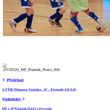
Předchozí
A-TÝM: Příprava: Úročnice „A“ – Pecerady 4:0 (2:0)
Následující
MŽ a SP Přátelák Poříčí x Pecerady