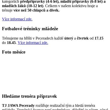
kategoriích
předpřípravky (4-6 let), mladší přípravky (6-8 let) a
mladších žáků (10-12 let)
. Celkem v našem kolektivu hraje a
trénuje
více než 50 chlapců a dívek.
Více informací zde.
Fotbalové tréninky mládeže
Trénujeme na hřišti v Peceradech každé
úterý
a
čtvrtek
od
17.15
do
18.45
.
Více informací zde.
Foto měsíce
Hledáme trenéra přípravek
TJ JAWA Pecerady
rozšiřuje realizační tým a hledá trenéra
mládeže. Trenérská licence není podmínkou, důležitý je zájem, zápal