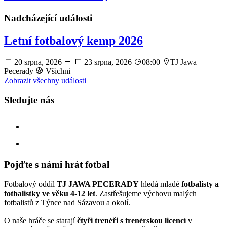
Nadcházející události
Letní fotbalový kemp 2026
20 srpna, 2026
23 srpna, 2026
08:00
TJ Jawa
Pecerady
Všichni
Zobrazit všechny události
Sledujte nás
facebook
instagram
Pojďte s námi hrát fotbal
Fotbalový oddíl
TJ JAWA PECERADY
hledá mladé
fotbalisty a
fotbalistky ve věku 4-12 let
. Zastřešujeme výchovu malých
fotbalistů z Týnce nad Sázavou a okolí.
O naše hráče se starají
čtyři trenéři s trenérskou licencí
v