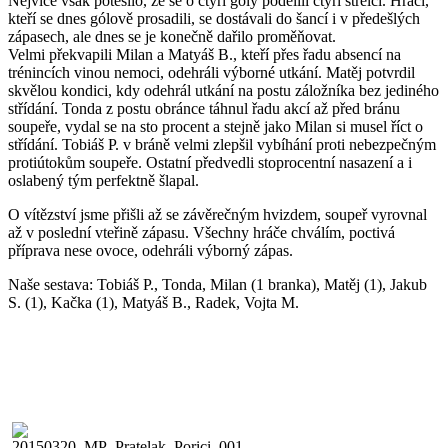
Nejvíce však potěšilo, že se o čtyři góly podělili čtyři střelci. Hráči,
kteří se dnes gólově prosadili, se dostávali do šancí i v předešlých
zápasech, ale dnes se je konečně dařilo proměňovat.
Velmi překvapili Milan a Matyáš B., kteří přes řadu absencí na
trénincích vinou nemoci, odehráli výborné utkání. Matěj potvrdil
skvělou kondici, kdy odehrál utkání na postu záložníka bez jediného
střídání. Tonda z postu obránce táhnul řadu akcí až před bránu
soupeře, vydal se na sto procent a stejně jako Milan si musel říct o
střídání. Tobiáš P. v bráně velmi zlepšil vybíhání proti nebezpečným
protiútokům soupeře. Ostatní předvedli stoprocentní nasazení a i
oslabený tým perfektně šlapal.
O vítězství jsme přišli až se závěrečným hvizdem, soupeř vyrovnal
až v poslední vteřině zápasu. Všechny hráče chválím, poctivá
příprava nese ovoce, odehráli výborný zápas.
Naše sestava: Tobiáš P., Tonda, Milan (1 branka), Matěj (1), Jakub
S. (1), Kačka (1), Matyáš B., Radek, Vojta M.