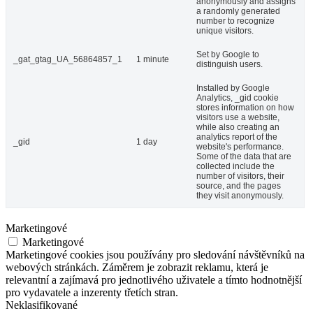
anonymously and assigns
a randomly generated
number to recognize
unique visitors.
Set by Google to
_gat_gtag_UA_56864857_1
1 minute
distinguish users.
Installed by Google
Analytics, _gid cookie
stores information on how
visitors use a website,
while also creating an
analytics report of the
_gid
1 day
website's performance.
Some of the data that are
collected include the
number of visitors, their
source, and the pages
they visit anonymously.
Marketingové
Marketingové
Marketingové cookies jsou používány pro sledování návštěvníků na
webových stránkách. Záměrem je zobrazit reklamu, která je
relevantní a zajímavá pro jednotlivého uživatele a tímto hodnotnější
pro vydavatele a inzerenty třetích stran.
Neklasifikované