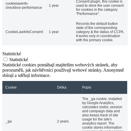
Consent plugin, this cookie is
cookielawinfo-
1 year
used to store the user consent
checkbox-performance
for cookies in the category
"Performance".
Records the default button
state of the corresponding
CookieLawInfoConsent
1 year
category & the status of CCPA.
It works only in coordination
with the primary cookie.
Statistické
Statistické
Statistické cookies pomáhají majitelům webových stránek, aby
porozuměli, jak návštěvníci používají webové stránky. Anonymně
sbírají a sdělují informace.
Cookie
Délka
Popis
The _ga cookie, installed
by Google Analytics,
calculates visitor, session
and campaign data and
also keeps track of site
usage for the site's
_ga
2 years
analytics report. The
cookie stores information