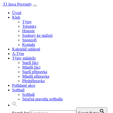
TJ Jawa Pecerady
Úvod
Klub
Týmy
Tréninky
Historie
Soubory ke stažení
Sponzoři
Kontakt
Kalendář událostí
A-Tým
Týmy mládeže
Starší žáci
Mladší žáci
Starší přípravka
Mladší přípravka
Předpřípravka
Pořádané akce
Softball
Softball
Stručná pravidla softballu
Search for: