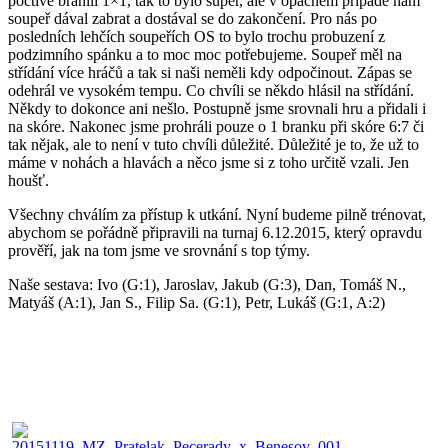
poctivě bránili 1×1, tak to bylo super, ale v opačném případě nám
soupeř dával zabrat a dostával se do zakončení. Pro nás po
posledních lehčích soupeřích OS to bylo trochu probuzení z
podzimního spánku a to moc moc potřebujeme. Soupeř měl na
střídání více hráčů a tak si naši neměli kdy odpočinout. Zápas se
odehrál ve vysokém tempu. Co chvíli se někdo hlásil na střídání.
Někdy to dokonce ani nešlo. Postupně jsme srovnali hru a přidali i
na skóre. Nakonec jsme prohráli pouze o 1 branku při skóre 6:7 či
tak nějak, ale to není v tuto chvíli důležité. Důležité je to, že už to
máme v nohách a hlavách a něco jsme si z toho určitě vzali. Jen
houšť.
Všechny chválím za přístup k utkání. Nyní budeme pilně trénovat,
abychom se pořádně připravili na turnaj 6.12.2015, který opravdu
prověří, jak na tom jsme ve srovnání s top týmy.
Naše sestava: Ivo (G:1), Jaroslav, Jakub (G:3), Dan, Tomáš N.,
Matyáš (A:1), Jan S., Filip Sa. (G:1), Petr, Lukáš (G:1, A:2)