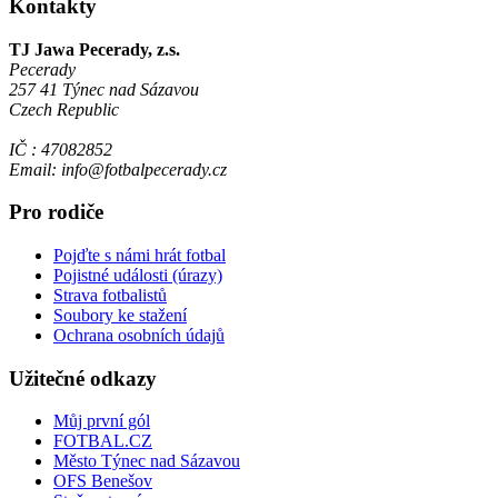
Kontakty
TJ Jawa Pecerady, z.s.
Pecerady
257 41 Týnec nad Sázavou
Czech Republic
IČ : 47082852
Email: info@fotbalpecerady.cz
Pro rodiče
Pojďte s námi hrát fotbal
Pojistné události (úrazy)
Strava fotbalistů
Soubory ke stažení
Ochrana osobních údajů
Užitečné odkazy
Můj první gól
FOTBAL.CZ
Město Týnec nad Sázavou
OFS Benešov