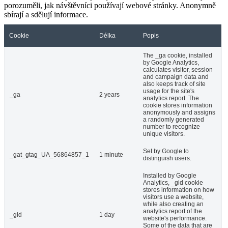
porozuměli, jak návštěvníci používají webové stránky. Anonymně
sbírají a sdělují informace.
Cookie
Délka
Popis
The _ga cookie, installed
by Google Analytics,
calculates visitor, session
and campaign data and
also keeps track of site
usage for the site's
_ga
2 years
analytics report. The
cookie stores information
anonymously and assigns
a randomly generated
number to recognize
unique visitors.
Set by Google to
_gat_gtag_UA_56864857_1
1 minute
distinguish users.
Installed by Google
Analytics, _gid cookie
stores information on how
visitors use a website,
while also creating an
analytics report of the
_gid
1 day
website's performance.
Some of the data that are