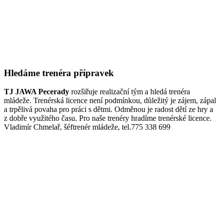
Hledáme trenéra přípravek
TJ JAWA Pecerady
rozšiřuje realizační tým a hledá trenéra
mládeže. Trenérská licence není podmínkou, důležitý je zájem, zápal
a trpělivá povaha pro práci s dětmi. Odměnou je radost dětí ze hry a
z dobře využitého času. Pro naše trenéry hradíme trenérské licence.
Vladimír Chmelař, šéftrenér mládeže, tel.775 338 699