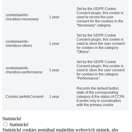
Set by the GDPR Cookie
Consent plugin, this cookie is
cookielawinfo-
1 year
used to record the user
checkbox-necessary
consent for the cookies in the
"Necessary" category .
Set by the GDPR Cookie
Consent plugin, this cookie is
cookielawinfo-
1 year
used to store the user consent
checkbox-others
for cookies in the category
"Others".
Set by the GDPR Cookie
Consent plugin, this cookie is
cookielawinfo-
1 year
used to store the user consent
checkbox-performance
for cookies in the category
"Performance".
Records the default button
state of the corresponding
CookieLawInfoConsent
1 year
category & the status of CCPA.
It works only in coordination
with the primary cookie.
Statistické
Statistické
Statistické cookies pomáhají majitelům webových stránek, aby