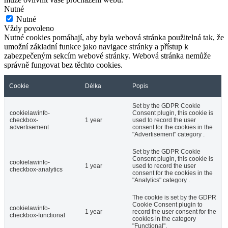
Nutné
Nutné
Vždy povoleno
Nutné cookies pomáhají, aby byla webová stránka použitelná tak, že
umožní základní funkce jako navigace stránky a přístup k
zabezpečeným sekcím webové stránky. Webová stránka nemůže
správně fungovat bez těchto cookies.
Cookie
Délka
Popis
Set by the GDPR Cookie
cookielawinfo-
Consent plugin, this cookie is
checkbox-
1 year
used to record the user
advertisement
consent for the cookies in the
"Advertisement" category .
Set by the GDPR Cookie
Consent plugin, this cookie is
cookielawinfo-
1 year
used to record the user
checkbox-analytics
consent for the cookies in the
"Analytics" category .
The cookie is set by the GDPR
Cookie Consent plugin to
cookielawinfo-
1 year
record the user consent for the
checkbox-functional
cookies in the category
"Functional".