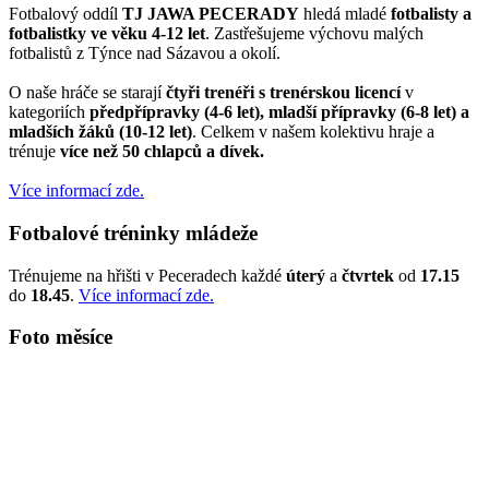
Fotbalový oddíl
TJ JAWA PECERADY
hledá mladé
fotbalisty a
fotbalistky ve věku 4-12 let
. Zastřešujeme výchovu malých
fotbalistů z Týnce nad Sázavou a okolí.
O naše hráče se starají
čtyři trenéři s trenérskou licencí
v
kategoriích
předpřípravky (4-6 let), mladší přípravky (6-8 let) a
mladších žáků (10-12 let)
. Celkem v našem kolektivu hraje a
trénuje
více než 50 chlapců a dívek.
Více informací zde.
Fotbalové tréninky mládeže
Trénujeme na hřišti v Peceradech každé
úterý
a
čtvrtek
od
17.15
do
18.45
.
Více informací zde.
Foto měsíce