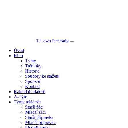
TJ Jawa Pecerady
Úvod
Klub
Týmy
Tréninky
Historie
Soubory ke stažení
Sponzoři
Kontakt
Kalendář událostí
A-Tým
Týmy mládeže
Starší žáci
Mladší žáci
Starší přípravka
Mladší přípravka
Předpřípravka