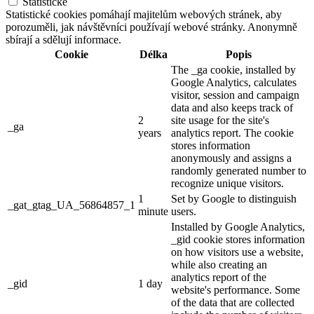
Statistické
Statistické cookies pomáhají majitelům webových stránek, aby
porozuměli, jak návštěvníci používají webové stránky. Anonymně
sbírají a sdělují informace.
Cookie
Délka
Popis
The _ga cookie, installed by
Google Analytics, calculates
visitor, session and campaign
data and also keeps track of
2
site usage for the site's
_ga
years
analytics report. The cookie
stores information
anonymously and assigns a
randomly generated number to
recognize unique visitors.
1
Set by Google to distinguish
_gat_gtag_UA_56864857_1
minute
users.
Installed by Google Analytics,
_gid cookie stores information
on how visitors use a website,
while also creating an
analytics report of the
_gid
1 day
website's performance. Some
of the data that are collected