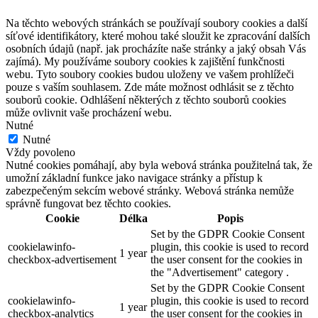
Na těchto webových stránkách se používají soubory cookies a další
síťové identifikátory, které mohou také sloužit ke zpracování dalších
osobních údajů (např. jak procházíte naše stránky a jaký obsah Vás
zajímá). My používáme soubory cookies k zajištění funkčnosti
webu. Tyto soubory cookies budou uloženy ve vašem prohlížeči
pouze s vaším souhlasem. Zde máte možnost odhlásit se z těchto
souborů cookie. Odhlášení některých z těchto souborů cookies
může ovlivnit vaše procházení webu.
Nutné
Nutné
Vždy povoleno
Nutné cookies pomáhají, aby byla webová stránka použitelná tak, že
umožní základní funkce jako navigace stránky a přístup k
zabezpečeným sekcím webové stránky. Webová stránka nemůže
správně fungovat bez těchto cookies.
Cookie
Délka
Popis
Set by the GDPR Cookie Consent
cookielawinfo-
plugin, this cookie is used to record
1 year
checkbox-advertisement
the user consent for the cookies in
the "Advertisement" category .
Set by the GDPR Cookie Consent
cookielawinfo-
plugin, this cookie is used to record
1 year
checkbox-analytics
the user consent for the cookies in