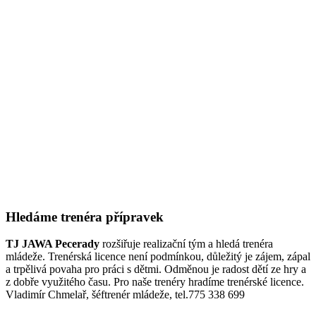
Hledáme trenéra přípravek
TJ JAWA Pecerady
rozšiřuje realizační tým a hledá trenéra
mládeže. Trenérská licence není podmínkou, důležitý je zájem, zápal
a trpělivá povaha pro práci s dětmi. Odměnou je radost dětí ze hry a
z dobře využitého času. Pro naše trenéry hradíme trenérské licence.
Vladimír Chmelař, šéftrenér mládeže, tel.775 338 699