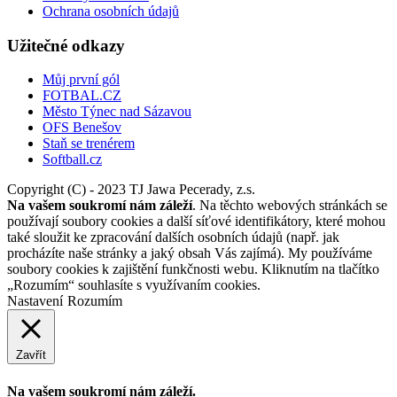
Ochrana osobních údajů
Užitečné odkazy
Můj první gól
FOTBAL.CZ
Město Týnec nad Sázavou
OFS Benešov
Staň se trenérem
Softball.cz
Copyright (C) - 2023 TJ Jawa Pecerady, z.s.
Na vašem soukromí nám záleží
. Na těchto webových stránkách se
používají soubory cookies a další síťové identifikátory, které mohou
také sloužit ke zpracování dalších osobních údajů (např. jak
procházíte naše stránky a jaký obsah Vás zajímá). My používáme
soubory cookies k zajištění funkčnosti webu. Kliknutím na tlačítko
„Rozumím“ souhlasíte s využívaním cookies.
Nastavení
Rozumím
Zavřít
Na vašem soukromí nám záleží.