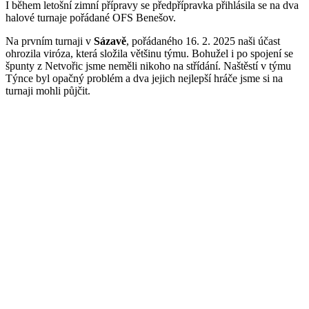
I během letošní zimní přípravy se předpřípravka přihlásila se na dva
halové turnaje pořádané OFS Benešov.
Na prvním turnaji v
Sázavě
, pořádaného 16. 2. 2025 naši účast
ohrozila viróza, která složila většinu týmu. Bohužel i po spojení se
špunty z Netvořic jsme neměli nikoho na střídání. Naštěstí v týmu
Týnce byl opačný problém a dva jejich nejlepší hráče jsme si na
turnaji mohli půjčit.