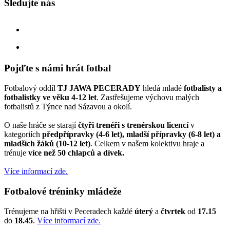
Sledujte nás
facebook
instagram
Pojďte s námi hrát fotbal
Fotbalový oddíl
TJ JAWA PECERADY
hledá mladé
fotbalisty a
fotbalistky ve věku 4-12 let
. Zastřešujeme výchovu malých
fotbalistů z Týnce nad Sázavou a okolí.
O naše hráče se starají
čtyři trenéři s trenérskou licencí
v
kategoriích
předpřípravky (4-6 let), mladší přípravky (6-8 let) a
mladších žáků (10-12 let)
. Celkem v našem kolektivu hraje a
trénuje
více než 50 chlapců a dívek.
Více informací zde.
Fotbalové tréninky mládeže
Trénujeme na hřišti v Peceradech každé
úterý
a
čtvrtek
od
17.15
do
18.45
.
Více informací zde.