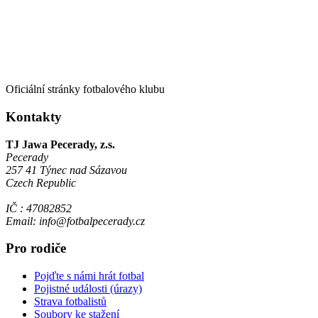
Oficiální stránky fotbalového klubu
Kontakty
TJ Jawa Pecerady, z.s.
Pecerady
257 41 Týnec nad Sázavou
Czech Republic
IČ : 47082852
Email: info@fotbalpecerady.cz
Pro rodiče
Pojďte s námi hrát fotbal
Pojistné události (úrazy)
Strava fotbalistů
Soubory ke stažení