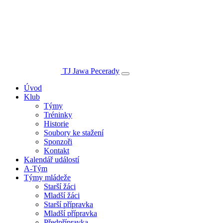
TJ Jawa Pecerady
Úvod
Klub
Týmy
Tréninky
Historie
Soubory ke stažení
Sponzoři
Kontakt
Kalendář událostí
A-Tým
Týmy mládeže
Starší žáci
Mladší žáci
Starší přípravka
Mladší přípravka
Předpřípravka