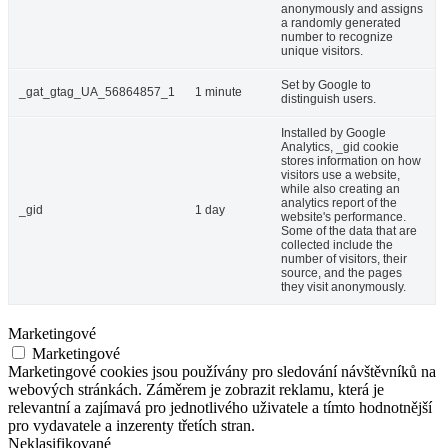
anonymously and assigns
a randomly generated
number to recognize
unique visitors.
Set by Google to
_gat_gtag_UA_56864857_1
1 minute
distinguish users.
Installed by Google
Analytics, _gid cookie
stores information on how
visitors use a website,
while also creating an
analytics report of the
_gid
1 day
website's performance.
Some of the data that are
collected include the
number of visitors, their
source, and the pages
they visit anonymously.
Marketingové
Marketingové
Marketingové cookies jsou používány pro sledování návštěvníků na
webových stránkách. Záměrem je zobrazit reklamu, která je
relevantní a zajímavá pro jednotlivého uživatele a tímto hodnotnější
pro vydavatele a inzerenty třetích stran.
Neklasifikované