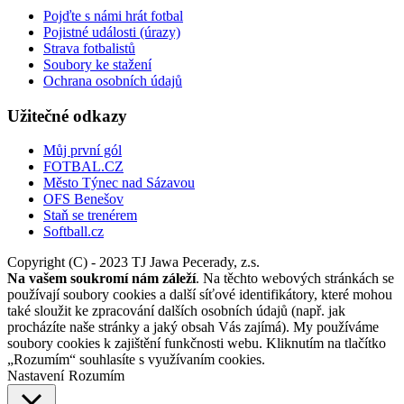
Pojďte s námi hrát fotbal
Pojistné události (úrazy)
Strava fotbalistů
Soubory ke stažení
Ochrana osobních údajů
Užitečné odkazy
Můj první gól
FOTBAL.CZ
Město Týnec nad Sázavou
OFS Benešov
Staň se trenérem
Softball.cz
Copyright (C) - 2023 TJ Jawa Pecerady, z.s.
Na vašem soukromí nám záleží
. Na těchto webových stránkách se
používají soubory cookies a další síťové identifikátory, které mohou
také sloužit ke zpracování dalších osobních údajů (např. jak
procházíte naše stránky a jaký obsah Vás zajímá). My používáme
soubory cookies k zajištění funkčnosti webu. Kliknutím na tlačítko
„Rozumím“ souhlasíte s využívaním cookies.
Nastavení
Rozumím