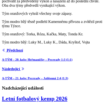
pochválit za předvedený výkon a nasazení až do poslední chvíle.
Oba dva týmy předvedli vynikající výkon.
Tým oranžových vyhrál všechny svoje zápasy.
Tým modro bílý těsně podlehl Kamennému přívozu a zvítězil proti
týmu Týnce.
Tým oranžový: Torka, Róza, Kačka, Maty, Tonda Kr.
Tým modro bílý: Luky M., Luky K., Dáda, Kryštof, Vojta
Předchozí
A-TÝM – 20. kolo: Heřmaničky – Pecerady 1:3 (1:1)
Následující
A-TÝM – 21. kolo: Pecerady – Jablonná 2:4 (1:3)
Nadcházející události
Letní fotbalový kemp 2026