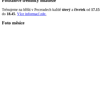
Fotbalové tréninky mládeže
Trénujeme na hřišti v Peceradech každé
úterý
a
čtvrtek
od
17.15
do
18.45
.
Více informací zde.
Foto měsíce