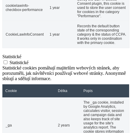
Consent plugin, this cookie is
cookielawinfo-
1 year
used to store the user consent
checkbox-performance
for cookies in the category
"Performance".
Records the default button
state of the corresponding
CookieLawInfoConsent
1 year
category & the status of CCPA.
It works only in coordination
with the primary cookie.
Statistické
Statistické
Statistické cookies pomáhají majitelům webových stránek, aby
porozuměli, jak návštěvníci používají webové stránky. Anonymně
sbírají a sdělují informace.
Cookie
Délka
Popis
The _ga cookie, installed
by Google Analytics,
calculates visitor, session
and campaign data and
also keeps track of site
usage for the site's
_ga
2 years
analytics report. The
cookie stores information