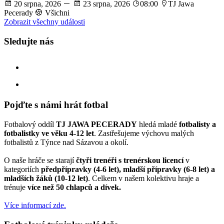
20 srpna, 2026
23 srpna, 2026
08:00
TJ Jawa
Pecerady
Všichni
Zobrazit všechny události
Sledujte nás
facebook
instagram
Pojďte s námi hrát fotbal
Fotbalový oddíl
TJ JAWA PECERADY
hledá mladé
fotbalisty a
fotbalistky ve věku 4-12 let
. Zastřešujeme výchovu malých
fotbalistů z Týnce nad Sázavou a okolí.
O naše hráče se starají
čtyři trenéři s trenérskou licencí
v
kategoriích
předpřípravky (4-6 let), mladší přípravky (6-8 let) a
mladších žáků (10-12 let)
. Celkem v našem kolektivu hraje a
trénuje
více než 50 chlapců a dívek.
Více informací zde.