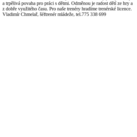
a trpělivá povaha pro práci s dětmi. Odměnou je radost dětí ze hry a
z dobře využitého času. Pro naše trenéry hradíme trenérské licence.
Vladimír Chmelař, šéftrenér mládeže, tel.775 338 699