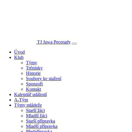
TJ Jawa Pecerady
Úvod
Klub
Týmy
Tréninky
Historie
Soubory ke stažení
Sponzoři
Kontakt
Kalendář událostí
A-Tým
Týmy mládeže
Starší žáci
Mladší žáci
Starší přípravka
Mladší přípravka
Předpřípravka