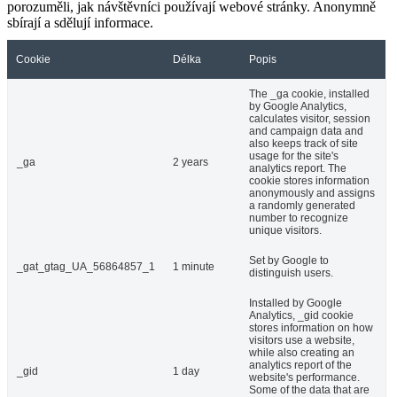
porozuměli, jak návštěvníci používají webové stránky. Anonymně
sbírají a sdělují informace.
Cookie
Délka
Popis
The _ga cookie, installed
by Google Analytics,
calculates visitor, session
and campaign data and
also keeps track of site
usage for the site's
_ga
2 years
analytics report. The
cookie stores information
anonymously and assigns
a randomly generated
number to recognize
unique visitors.
Set by Google to
_gat_gtag_UA_56864857_1
1 minute
distinguish users.
Installed by Google
Analytics, _gid cookie
stores information on how
visitors use a website,
while also creating an
analytics report of the
_gid
1 day
website's performance.
Some of the data that are