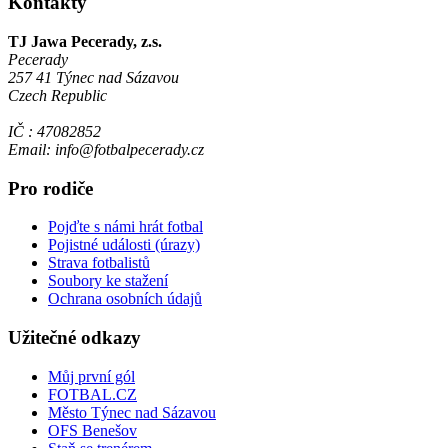
Kontakty
TJ Jawa Pecerady, z.s.
Pecerady
257 41 Týnec nad Sázavou
Czech Republic
IČ : 47082852
Email: info@fotbalpecerady.cz
Pro rodiče
Pojďte s námi hrát fotbal
Pojistné události (úrazy)
Strava fotbalistů
Soubory ke stažení
Ochrana osobních údajů
Užitečné odkazy
Můj první gól
FOTBAL.CZ
Město Týnec nad Sázavou
OFS Benešov