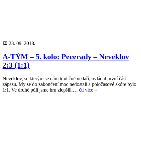
23. 09. 2018.
A-TÝM – 5. kolo: Pecerady – Neveklov
2:3 (1:1)
Neveklov, se kterým se nám tradičně nedaří, ovládal první část
zápasu. My se do zakončení moc nedostali a poločasové skóre bylo
1:1. Ve druhé půli jsme hru zlepšili,…
čti více »