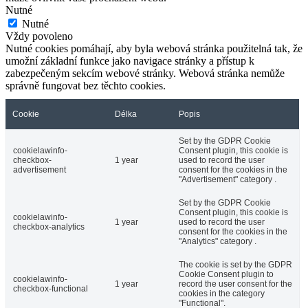
Nutné
Nutné
Vždy povoleno
Nutné cookies pomáhají, aby byla webová stránka použitelná tak, že
umožní základní funkce jako navigace stránky a přístup k
zabezpečeným sekcím webové stránky. Webová stránka nemůže
správně fungovat bez těchto cookies.
Cookie
Délka
Popis
Set by the GDPR Cookie
cookielawinfo-
Consent plugin, this cookie is
checkbox-
1 year
used to record the user
advertisement
consent for the cookies in the
"Advertisement" category .
Set by the GDPR Cookie
Consent plugin, this cookie is
cookielawinfo-
1 year
used to record the user
checkbox-analytics
consent for the cookies in the
"Analytics" category .
The cookie is set by the GDPR
Cookie Consent plugin to
cookielawinfo-
1 year
record the user consent for the
checkbox-functional
cookies in the category
"Functional".