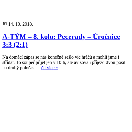
14. 10. 2018.
A-TÝM – 8. kolo: Pecerady – Úročnice
3:3 (2:1)
Na domácí zápas se nás konečně sešlo víc hráčů a mohli jsme i
střídat. To soupeř přijel jen v 10-ti, ale avizovali příjezd dvou posil
na druhý poločas.…
čti více »