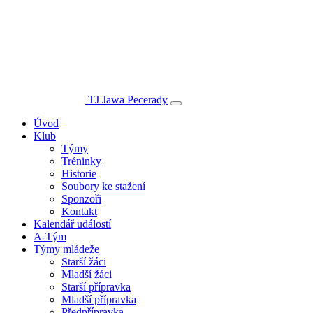
TJ Jawa Pecerady
Úvod
Klub
Týmy
Tréninky
Historie
Soubory ke stažení
Sponzoři
Kontakt
Kalendář událostí
A-Tým
Týmy mládeže
Starší žáci
Mladší žáci
Starší přípravka
Mladší přípravka
Předpřípravka