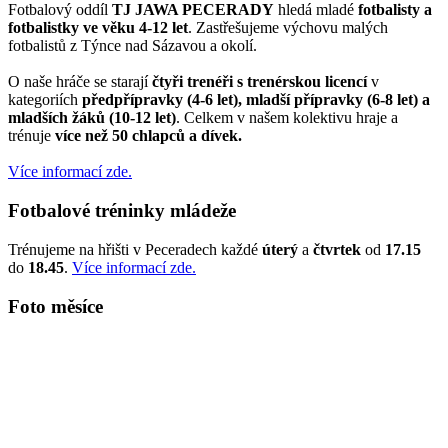
Fotbalový oddíl
TJ JAWA PECERADY
hledá mladé
fotbalisty a
fotbalistky ve věku 4-12 let
. Zastřešujeme výchovu malých
fotbalistů z Týnce nad Sázavou a okolí.
O naše hráče se starají
čtyři trenéři s trenérskou licencí
v
kategoriích
předpřípravky (4-6 let), mladší přípravky (6-8 let) a
mladších žáků (10-12 let)
. Celkem v našem kolektivu hraje a
trénuje
více než 50 chlapců a dívek.
Více informací zde.
Fotbalové tréninky mládeže
Trénujeme na hřišti v Peceradech každé
úterý
a
čtvrtek
od
17.15
do
18.45
.
Více informací zde.
Foto měsíce