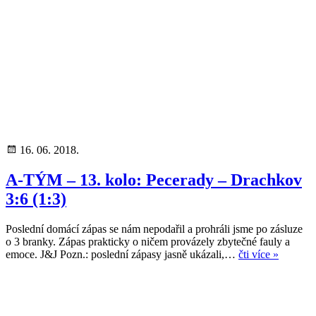
16. 06. 2018.
A-TÝM – 13. kolo: Pecerady – Drachkov
3:6 (1:3)
Poslední domácí zápas se nám nepodařil a prohráli jsme po zásluze
o 3 branky. Zápas prakticky o ničem provázely zbytečné fauly a
emoce. J&J Pozn.: poslední zápasy jasně ukázali,…
čti více »