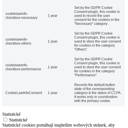
Set by the GDPR Cookie
Consent plugin, this cookie is
cookielawinfo-
1 year
used to record the user
checkbox-necessary
consent for the cookies in the
"Necessary" category .
Set by the GDPR Cookie
Consent plugin, this cookie is
cookielawinfo-
1 year
used to store the user consent
checkbox-others
for cookies in the category
"Others".
Set by the GDPR Cookie
Consent plugin, this cookie is
cookielawinfo-
1 year
used to store the user consent
checkbox-performance
for cookies in the category
"Performance".
Records the default button
state of the corresponding
CookieLawInfoConsent
1 year
category & the status of CCPA.
It works only in coordination
with the primary cookie.
Statistické
Statistické
Statistické cookies pomáhají majitelům webových stránek, aby