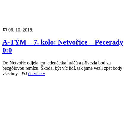
06. 10. 2018.
A-TÝM – 7. kolo: Netvořice – Pecerady
0:0
Do Netvořic odjela jen jedenáctka hráčů a přivezla bod za
bezgólovou remízu. Škoda, být víc lidí, tak jsme vezli zpět body
všechny. J&J
čti více »