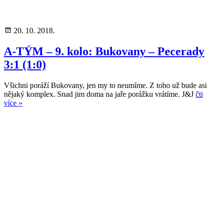
20. 10. 2018.
A-TÝM – 9. kolo: Bukovany – Pecerady
3:1 (1:0)
Všichni poráží Bukovany, jen my to neumíme. Z toho už bude asi
nějaký komplex. Snad jim doma na jaře porážku vrátíme. J&J
čti
více »