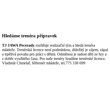
Hledáme trenéra přípravek
TJ JAWA Pecerady
rozšiřuje realizační tým a hledá trenéra
mládeže. Trenérská licence není podmínkou, důležitý je zájem, zápal
a trpělivá povaha pro práci s dětmi. Odměnou je radost dětí ze hry a
z dobře využitého času. Pro naše trenéry hradíme trenérské licence.
Vladimír Chmelař, šéftrenér mládeže, tel.775 338 699