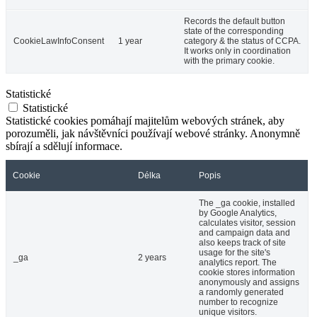
Records the default button
state of the corresponding
CookieLawInfoConsent
1 year
category & the status of CCPA.
It works only in coordination
with the primary cookie.
Statistické
Statistické
Statistické cookies pomáhají majitelům webových stránek, aby
porozuměli, jak návštěvníci používají webové stránky. Anonymně
sbírají a sdělují informace.
Cookie
Délka
Popis
The _ga cookie, installed
by Google Analytics,
calculates visitor, session
and campaign data and
also keeps track of site
usage for the site's
_ga
2 years
analytics report. The
cookie stores information
anonymously and assigns
a randomly generated
number to recognize
unique visitors.