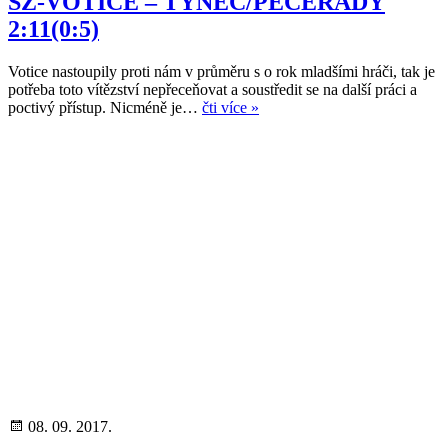
SŽ-VOTICE – TÝNEC/PECERADY
2:11(0:5)
Votice nastoupily proti nám v průměru s o rok mladšími hráči, tak je
potřeba toto vítězství nepřeceňovat a soustředit se na další práci a
poctivý přístup. Nicméně je…
čti více »
08. 09. 2017.