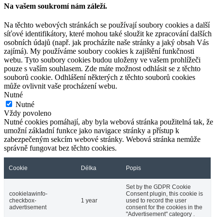
Na vašem soukromí nám záleží.
Na těchto webových stránkách se používají soubory cookies a další
síťové identifikátory, které mohou také sloužit ke zpracování dalších
osobních údajů (např. jak procházíte naše stránky a jaký obsah Vás
zajímá). My používáme soubory cookies k zajištění funkčnosti
webu. Tyto soubory cookies budou uloženy ve vašem prohlížeči
pouze s vaším souhlasem. Zde máte možnost odhlásit se z těchto
souborů cookie. Odhlášení některých z těchto souborů cookies
může ovlivnit vaše procházení webu.
Nutné
Nutné
Vždy povoleno
Nutné cookies pomáhají, aby byla webová stránka použitelná tak, že
umožní základní funkce jako navigace stránky a přístup k
zabezpečeným sekcím webové stránky. Webová stránka nemůže
správně fungovat bez těchto cookies.
Cookie
Délka
Popis
Set by the GDPR Cookie
cookielawinfo-
Consent plugin, this cookie is
checkbox-
1 year
used to record the user
advertisement
consent for the cookies in the
"Advertisement" category .