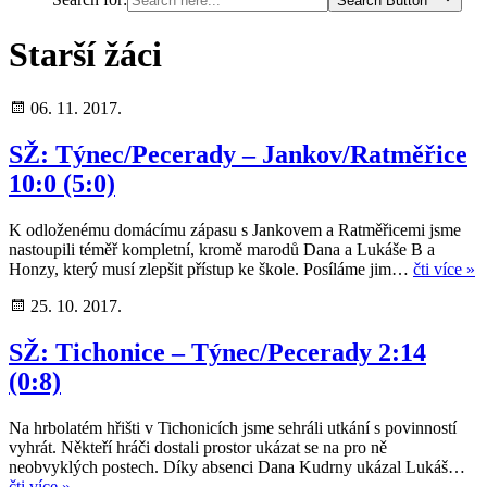
Search Button
Starší žáci
06. 11. 2017.
SŽ: Týnec/Pecerady – Jankov/Ratměřice
10:0 (5:0)
K odloženému domácímu zápasu s Jankovem a Ratměřicemi jsme
nastoupili téměř kompletní, kromě marodů Dana a Lukáše B a
Honzy, který musí zlepšit přístup ke škole. Posíláme jim…
čti více »
25. 10. 2017.
SŽ: Tichonice – Týnec/Pecerady 2:14
(0:8)
Na hrbolatém hřišti v Tichonicích jsme sehráli utkání s povinností
vyhrát. Někteří hráči dostali prostor ukázat se na pro ně
neobvyklých postech. Díky absenci Dana Kudrny ukázal Lukáš…
čti více »