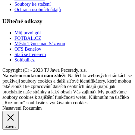
Soubory ke stažení
Ochrana osobních údajů
Užitečné odkazy
Můj první gól
FOTBAL.CZ
Město Týnec nad Sázavou
OFS Benešov
Staň se trenérem
Softball.cz
Copyright (C) - 2023 TJ Jawa Pecerady, z.s.
Na vašem soukromí nám záleží
. Na těchto webových stránkách se
používají soubory cookies a další síťové identifikátory, které mohou
také sloužit ke zpracování dalších osobních údajů (např. jak
procházíte naše stránky a jaký obsah Vás zajímá). My používáme
soubory cookies k zajištění funkčnosti webu. Kliknutím na tlačítko
„Rozumím“ souhlasíte s využívaním cookies.
Nastavení
Rozumím
Zavřít