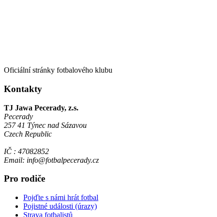
Oficiální stránky fotbalového klubu
Kontakty
TJ Jawa Pecerady, z.s.
Pecerady
257 41 Týnec nad Sázavou
Czech Republic
IČ : 47082852
Email: info@fotbalpecerady.cz
Pro rodiče
Pojďte s námi hrát fotbal
Pojistné události (úrazy)
Strava fotbalistů