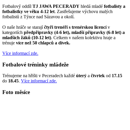
Fotbalový oddíl
TJ JAWA PECERADY
hledá mladé
fotbalisty a
fotbalistky ve věku 4-12 let
. Zastřešujeme výchovu malých
fotbalistů z Týnce nad Sázavou a okolí.
O naše hráče se starají
čtyři trenéři s trenérskou licencí
v
kategoriích
předpřípravky (4-6 let), mladší přípravky (6-8 let) a
mladších žáků (10-12 let)
. Celkem v našem kolektivu hraje a
trénuje
více než 50 chlapců a dívek.
Více informací zde.
Fotbalové tréninky mládeže
Trénujeme na hřišti v Peceradech každé
úterý
a
čtvrtek
od
17.15
do
18.45
.
Více informací zde.
Foto měsíce