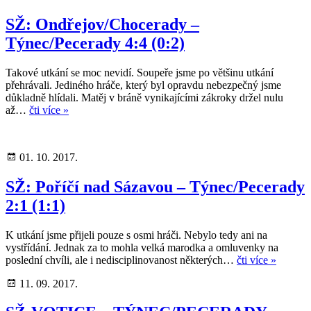
SŽ: Ondřejov/Chocerady –
Týnec/Pecerady 4:4 (0:2)
Takové utkání se moc nevidí. Soupeře jsme po většinu utkání
přehrávali. Jediného hráče, který byl opravdu nebezpečný jsme
důkladně hlídali. Matěj v bráně vynikajícími zákroky držel nulu
až…
čti více »
01. 10. 2017.
SŽ: Poříčí nad Sázavou – Týnec/Pecerady
2:1 (1:1)
K utkání jsme přijeli pouze s osmi hráči. Nebylo tedy ani na
vystřídání. Jednak za to mohla velká marodka a omluvenky na
poslední chvíli, ale i nedisciplinovanost některých…
čti více »
11. 09. 2017.