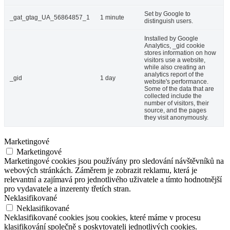
Set by Google to
_gat_gtag_UA_56864857_1
1 minute
distinguish users.
Installed by Google
Analytics, _gid cookie
stores information on how
visitors use a website,
while also creating an
analytics report of the
_gid
1 day
website's performance.
Some of the data that are
collected include the
number of visitors, their
source, and the pages
they visit anonymously.
Marketingové
Marketingové
Marketingové cookies jsou používány pro sledování návštěvníků na
webových stránkách. Záměrem je zobrazit reklamu, která je
relevantní a zajímavá pro jednotlivého uživatele a tímto hodnotnější
pro vydavatele a inzerenty třetích stran.
Neklasifikované
Neklasifikované
Neklasifikované cookies jsou cookies, které máme v procesu
klasifikování společně s poskytovateli jednotlivých cookies.