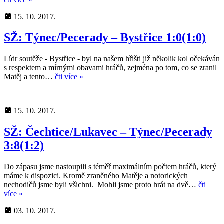
15. 10. 2017.
SŽ: Týnec/Pecerady – Bystřice 1:0(1:0)
Lídr soutěže - Bystřice - byl na našem hřišti již několik kol očekáván
s respektem a mírnými obavami hráčů, zejména po tom, co se zranil
Matěj a tento…
čti více »
15. 10. 2017.
SŽ: Čechtice/Lukavec – Týnec/Pecerady
3:8(1:2)
Do zápasu jsme nastoupili s téměř maximálním počtem hráčů, který
máme k dispozici. Kromě zraněného Matěje a notorických
nechodičů jsme byli všichni. Mohli jsme proto hrát na dvě…
čti
více »
03. 10. 2017.