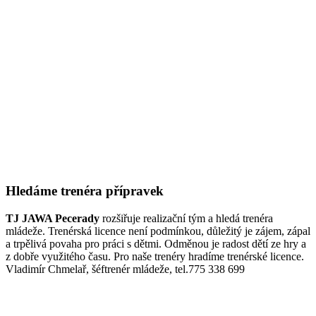
Hledáme trenéra přípravek
TJ JAWA Pecerady
rozšiřuje realizační tým a hledá trenéra
mládeže. Trenérská licence není podmínkou, důležitý je zájem, zápal
a trpělivá povaha pro práci s dětmi. Odměnou je radost dětí ze hry a
z dobře využitého času. Pro naše trenéry hradíme trenérské licence.
Vladimír Chmelař, šéftrenér mládeže, tel.775 338 699