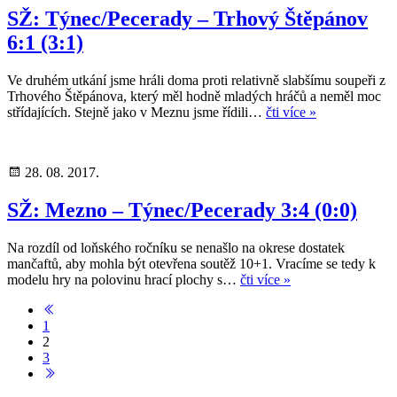
SŽ: Týnec/Pecerady – Trhový Štěpánov
6:1 (3:1)
Ve druhém utkání jsme hráli doma proti relativně slabšímu soupeři z
Trhového Štěpánova, který měl hodně mladých hráčů a neměl moc
střídajících. Stejně jako v Meznu jsme řídili…
čti více »
28. 08. 2017.
SŽ: Mezno – Týnec/Pecerady 3:4 (0:0)
Na rozdíl od loňského ročníku se nenašlo na okrese dostatek
mančaftů, aby mohla být otevřena soutěž 10+1. Vracíme se tedy k
modelu hry na polovinu hrací plochy s…
čti více »
1
2
3