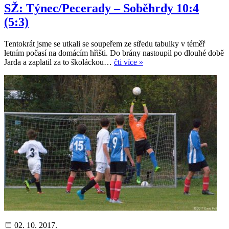
SŽ: Týnec/Pecerady – Soběhrdy 10:4
(5:3)
Tentokrát jsme se utkali se soupeřem ze středu tabulky v téměř
letním počasí na domácím hřišti. Do brány nastoupil po dlouhé době
Jarda a zaplatil za to školáckou…
čti více »
02. 10. 2017.