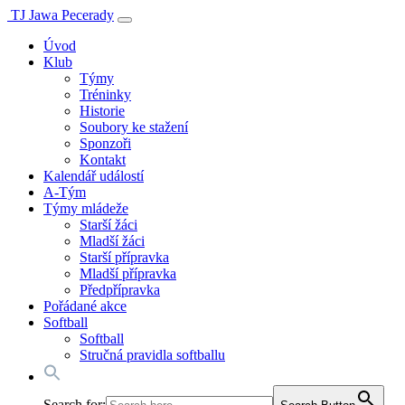
TJ Jawa Pecerady
Úvod
Klub
Týmy
Tréninky
Historie
Soubory ke stažení
Sponzoři
Kontakt
Kalendář událostí
A-Tým
Týmy mládeže
Starší žáci
Mladší žáci
Starší přípravka
Mladší přípravka
Předpřípravka
Pořádané akce
Softball
Softball
Stručná pravidla softballu
Search for: