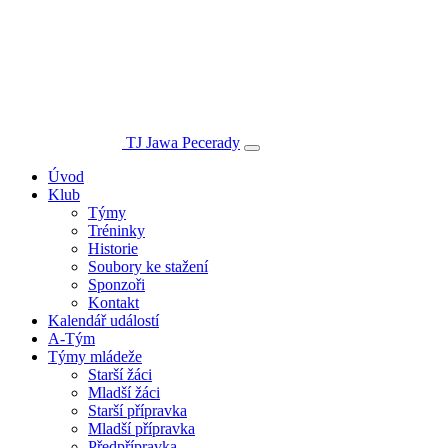
TJ Jawa Pecerady
Úvod
Klub
Týmy
Tréninky
Historie
Soubory ke stažení
Sponzoři
Kontakt
Kalendář událostí
A-Tým
Týmy mládeže
Starší žáci
Mladší žáci
Starší přípravka
Mladší přípravka
Předpřípravka