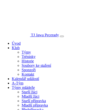
TJ Jawa Pecerady
Úvod
Klub
Týmy
Tréninky
Historie
Soubory ke stažení
Sponzoři
Kontakt
Kalendář událostí
A-Tým
Týmy mládeže
Starší žáci
Mladší žáci
Starší přípravka
Mladší přípravka
Předpřípravka