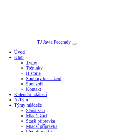
TJ Jawa Pecerady
Úvod
Klub
Týmy
Tréninky
Historie
Soubory ke stažení
Sponzoři
Kontakt
Kalendář událostí
A-Tým
Týmy mládeže
Starší žáci
Mladší žáci
Starší přípravka
Mladší přípravka
Předpřípravka