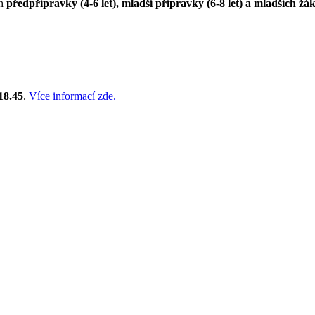
ch
předpřípravky (4-6 let), mladší přípravky (6-8 let) a mladších žák
18.45
.
Více informací zde.