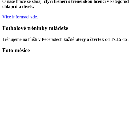
O naše hráče se starají
čtyři trenéři s trenérskou licencí
v kategorií
chlapců a dívek.
Více informací zde.
Fotbalové tréninky mládeže
Trénujeme na hřišti v Peceradech každé
úterý
a
čtvrtek
od
17.15
do
Foto měsíce