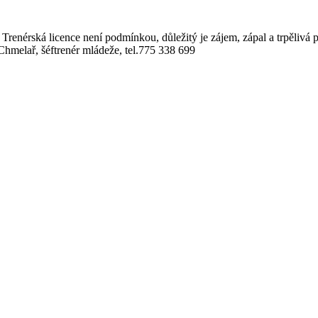
. Trenérská licence není podmínkou, důležitý je zájem, zápal a trpělivá 
 Chmelař, šéftrenér mládeže, tel.775 338 699