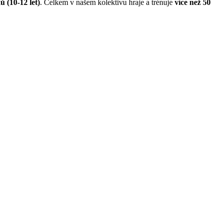
ů (10-12 let)
. Celkem v našem kolektivu hraje a trénuje
více než 50