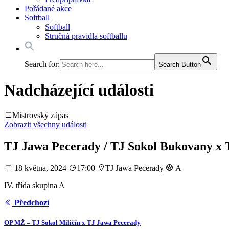
Pořádané akce
Softball
Softball
Stručná pravidla softballu
Search for:
Search Button
Nadcházející události
Mistrovský zápas
Zobrazit všechny události
TJ Jawa Pecerady / TJ Sokol Bukovany x 
18 května, 2024
17:00
TJ Jawa Pecerady
A
IV. třída skupina A
Předchozí
OP MŽ – TJ Sokol Miličín x TJ Jawa Pecerady