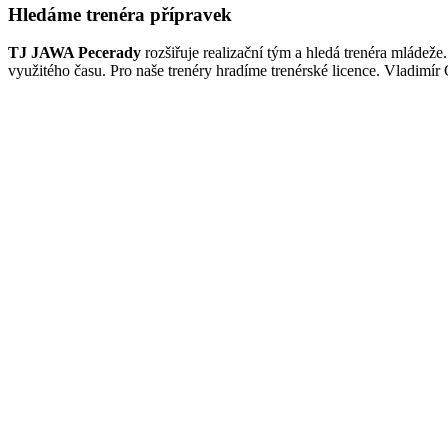
Hledáme trenéra přípravek
TJ JAWA Pecerady
rozšiřuje realizační tým a hledá trenéra mládeže
využitého času. Pro naše trenéry hradíme trenérské licence. Vladimír