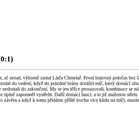
(0:1)
st, ač nerad, výborně zastal Láďa Chmelař. První bojovný poločas bez 
 poslal do vedení, když do prázdné brány dorážel míč, který domácí obr
e nedostali do zakončení. My se jen těžce prosazovali, kombinace se n
e úplně zapomněl vystřelit. Další domácí šanci, a to již utaženou střelu
 závěru a když k tomu přidáme příště trochu více klidu na míči, musím