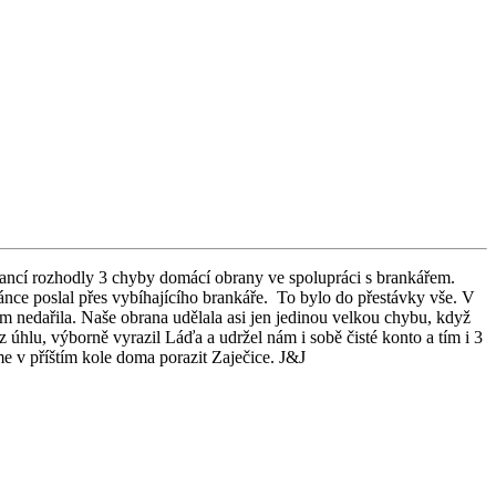
šancí rozhodly 3 chyby domácí obrany ve spolupráci s brankářem.
ánce poslal přes vybíhajícího brankáře. To bylo do přestávky vše. V
ám nedařila. Naše obrana udělala asi jen jedinou velkou chybu, když
 z úhlu, výborně vyrazil Láďa a udržel nám i sobě čisté konto a tím i 3
e v příštím kole doma porazit Zaječice. J&J