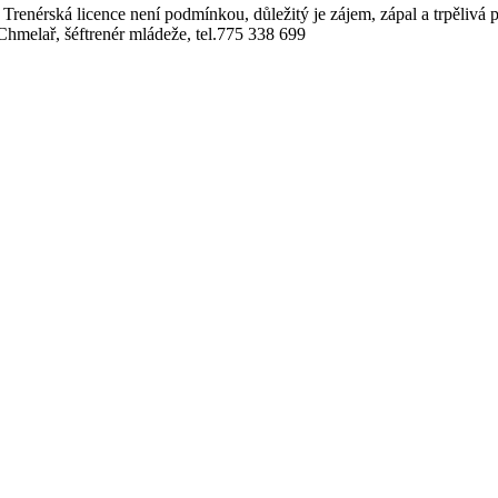
. Trenérská licence není podmínkou, důležitý je zájem, zápal a trpělivá 
 Chmelař, šéftrenér mládeže, tel.775 338 699