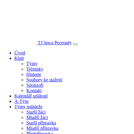
TJ Jawa Pecerady
Úvod
Klub
Týmy
Tréninky
Historie
Soubory ke stažení
Sponzoři
Kontakt
Kalendář událostí
A-Tým
Týmy mládeže
Starší žáci
Mladší žáci
Starší přípravka
Mladší přípravka
Předpřípravka