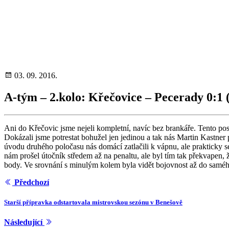
03. 09. 2016.
A-tým – 2.kolo: Křečovice – Pecerady 0:1 
Ani do Křečovic jsme nejeli kompletní, navíc bez brankáře. Tento po
Dokázali jsme potrestat bohužel jen jedinou a tak nás Martin Kastner
úvodu druhého poločasu nás domácí zatlačili k vápnu, ale prakticky s
nám prošel útočník středem až na penaltu, ale byl tím tak překvapen, ž
body. Ve srovnání s minulým kolem byla vidět bojovnost až do samého
Předchozí
Starší přípravka odstartovala mistrovskou sezónu v Benešově
Následující