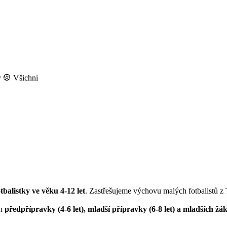
y
Všichni
otbalistky ve věku 4-12 let
. Zastřešujeme výchovu malých fotbalistů z
ch
předpřípravky (4-6 let), mladší přípravky (6-8 let) a mladších žák