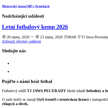
Mistrovský turnaj MP v Nespekách
Nadcházející události
Letní fotbalový kemp 2026
20 srpna, 2026
23 srpna, 2026
08:00
TJ Jawa Pecerad
Zobrazit všechny události
Sledujte nás
facebook
instagram
Pojďte s námi hrát fotbal
Fotbalový oddíl
TJ JAWA PECERADY
hledá mladé
fotbalisty a f
O naše hráče se starají
čtyři trenéři s trenérskou licencí
v kategorií
chlapců a dívek.