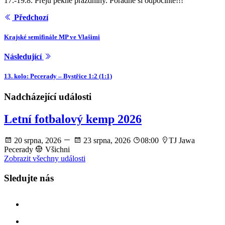
17.-19.8. Přeju pěkné prázdniny. Pořádně si odpočiňte!!!
Předchozí
Krajské semifinále MP ve Vlašimi
Následující
13. kolo: Pecerady – Bystřice 1:2 (1:1)
Nadcházející události
Letní fotbalový kemp 2026
20 srpna, 2026
23 srpna, 2026
08:00
TJ Jawa
Pecerady
Všichni
Zobrazit všechny události
Sledujte nás
facebook
instagram