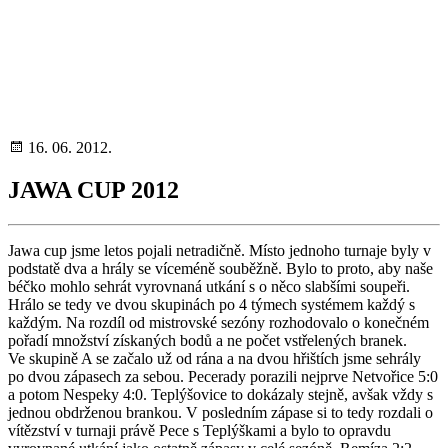
16. 06. 2012.
JAWA CUP 2012
Jawa cup jsme letos pojali netradičně. Místo jednoho turnaje byly v
podstatě dva a hrály se víceméně souběžně. Bylo to proto, aby naše
béčko mohlo sehrát vyrovnaná utkání s o něco slabšími soupeři.
Hrálo se tedy ve dvou skupinách po 4 týmech systémem každý s
každým. Na rozdíl od mistrovské sezóny rozhodovalo o konečném
pořadí množství získaných bodů a ne počet vstřelených branek.
Ve skupině A se začalo už od rána a na dvou hřištích jsme sehrály
po dvou zápasech za sebou. Pecerady porazili nejprve Netvořice 5:0
a potom Nespeky 4:0. Teplýšovice to dokázaly stejně, avšak vždy s
jednou obdrženou brankou. V posledním zápase si to tedy rozdali o
vítězství v turnaji právě Pece s Teplýškami a bylo to opravdu