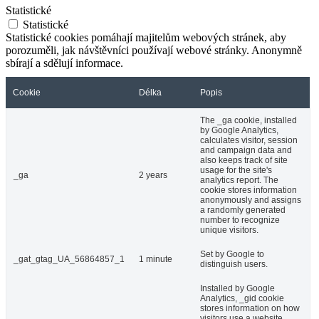
Statistické
Statistické
Statistické cookies pomáhají majitelům webových stránek, aby
porozuměli, jak návštěvníci používají webové stránky. Anonymně
sbírají a sdělují informace.
Cookie
Délka
Popis
The _ga cookie, installed
by Google Analytics,
calculates visitor, session
and campaign data and
also keeps track of site
usage for the site's
_ga
2 years
analytics report. The
cookie stores information
anonymously and assigns
a randomly generated
number to recognize
unique visitors.
Set by Google to
_gat_gtag_UA_56864857_1
1 minute
distinguish users.
Installed by Google
Analytics, _gid cookie
stores information on how
visitors use a website,