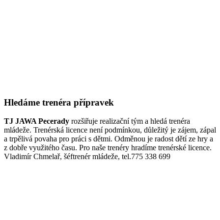
Hledáme trenéra přípravek
TJ JAWA Pecerady
rozšiřuje realizační tým a hledá trenéra
mládeže. Trenérská licence není podmínkou, důležitý je zájem, zápal
a trpělivá povaha pro práci s dětmi. Odměnou je radost dětí ze hry a
z dobře využitého času. Pro naše trenéry hradíme trenérské licence.
Vladimír Chmelař, šéftrenér mládeže, tel.775 338 699