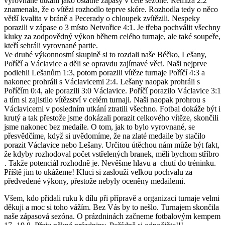
vyrovnané utkání jako ostatně zápasy v celé sezóně. Remíza 2:2
znamenala, že o vítězi rozhodlo teprve skóre. Rozhodla tedy o něco
větší kvalita v bráně a Pecerady o chloupek zvítězili. Nespeky
porazili v zápase o 3 místo Netvořice 4:1. Je třeba pochválit všechny
kluky za zodpovědný výkon během celého turnaje, ale také soupeře,
kteří sehráli vyrovnané partie.
Ve druhé výkonnostní skupině si to rozdali naše Béčko, Lešany,
Poříčí a Václavice a děli se opravdu zajímavé věci. Naši nejprve
podlehli Lešanům 1:3, potom porazili vítěze turnaje Poříčí 4:3 a
nakonec prohráli s Václavicemi 2:4. Lešany naopak prohráli s
Poříčím 0:4, ale porazili 3:0 Václavice. Poříčí porazilo Václavice 3:1
a tím si zajistilo vítězství v celém turnaji. Naši naopak prohrou s
Václavicemi v posledním utkání ztratili všechno. Fotbal dokáže být i
krutý a tak přestože jsme dokázali porazit celkového vítěze, skončili
jsme nakonec bez medaile. O tom, jak to bylo vyrovnané, se
přesvědčíme, když si uvědomíme, že na zlaté medaile by stačilo
porazit Václavice nebo Lešany. Určitou útěchou nám může být fakt,
že kdyby rozhodoval počet vstřelených branek, měli bychom stříbro
. Takže potenciál rozhodně je. Nevěšme hlavu a chutí do tréninku.
Příště jim to ukážeme! Kluci si zaslouží velkou pochvalu za
předvedené výkony, přestože nebyly oceněny medailemi.
Všem, kdo přidali ruku k dílu při přípravě a organizaci turnaje velmi
děkuji a moc si toho vážím. Bez Vás by to nešlo. Turnajem skončila
naše zápasová sezóna. O prázdninách začneme fotbalovým kempem