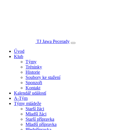
TJ Jawa Pecerady
Úvod
Klub
Týmy
Tréninky
Historie
Soubory ke stažení
Sponzoři
Kontakt
Kalendář událostí
A-Tým
Týmy mládeže
Starší žáci
Mladší žáci
Starší přípravka
Mladší přípravka
Předpřípravka