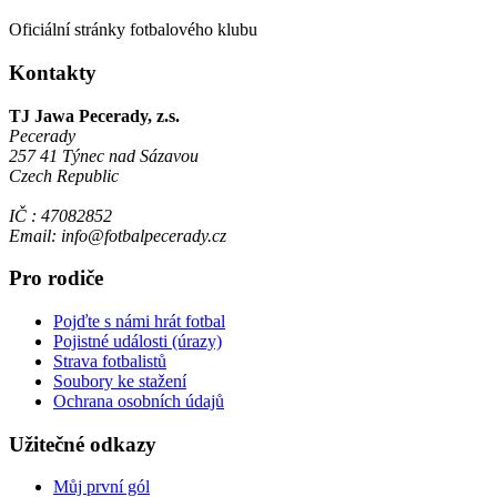
Oficiální stránky fotbalového klubu
Kontakty
TJ Jawa Pecerady, z.s.
Pecerady
257 41 Týnec nad Sázavou
Czech Republic
IČ : 47082852
Email: info@fotbalpecerady.cz
Pro rodiče
Pojďte s námi hrát fotbal
Pojistné události (úrazy)
Strava fotbalistů
Soubory ke stažení
Ochrana osobních údajů
Užitečné odkazy
Můj první gól