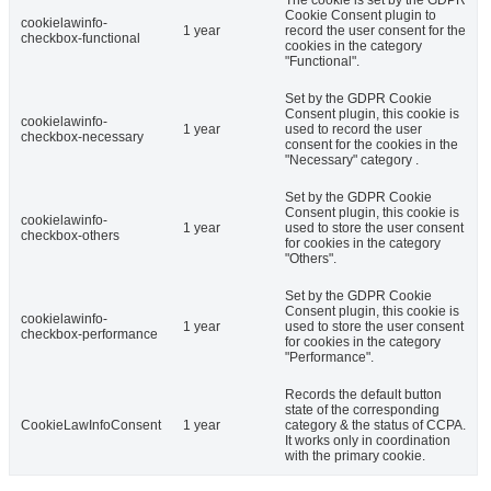
Cookie Consent plugin to
cookielawinfo-
1 year
record the user consent for the
checkbox-functional
cookies in the category
"Functional".
Set by the GDPR Cookie
Consent plugin, this cookie is
cookielawinfo-
1 year
used to record the user
checkbox-necessary
consent for the cookies in the
"Necessary" category .
Set by the GDPR Cookie
Consent plugin, this cookie is
cookielawinfo-
1 year
used to store the user consent
checkbox-others
for cookies in the category
"Others".
Set by the GDPR Cookie
Consent plugin, this cookie is
cookielawinfo-
1 year
used to store the user consent
checkbox-performance
for cookies in the category
"Performance".
Records the default button
state of the corresponding
CookieLawInfoConsent
1 year
category & the status of CCPA.
It works only in coordination
with the primary cookie.