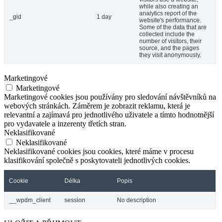
while also creating an
analytics report of the
_gid
1 day
website's performance.
Some of the data that are
collected include the
number of visitors, their
source, and the pages
they visit anonymously.
Marketingové
Marketingové
Marketingové cookies jsou používány pro sledování návštěvníků na
webových stránkách. Záměrem je zobrazit reklamu, která je
relevantní a zajímavá pro jednotlivého uživatele a tímto hodnotnější
pro vydavatele a inzerenty třetích stran.
Neklasifikované
Neklasifikované
Neklasifikované cookies jsou cookies, které máme v procesu
klasifikování společně s poskytovateli jednotlivých cookies.
Cookie
Délka
Popis
__wpdm_client
session
No description