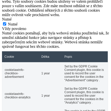
webu. Tyto soubory cookies budou uloženy ve vašem prohlížeči
pouze s vaším souhlasem. Zde máte možnost odhlásit se z těchto
souborů cookie. Odhlášení některých z těchto souborů cookies
může ovlivnit vaše procházení webu.
Nutné
Nutné
Vždy povoleno
Nutné cookies pomáhají, aby byla webová stránka použitelná tak, že
umožní základní funkce jako navigace stránky a přístup k
zabezpečeným sekcím webové stránky. Webová stránka nemůže
správně fungovat bez těchto cookies.
Cookie
Délka
Popis
Set by the GDPR Cookie
cookielawinfo-
Consent plugin, this cookie is
checkbox-
1 year
used to record the user
advertisement
consent for the cookies in the
"Advertisement" category .
Set by the GDPR Cookie
Consent plugin, this cookie is
cookielawinfo-
1 year
used to record the user
checkbox-analytics
consent for the cookies in the
"Analytics" category .
The cookie is set by the GDPR