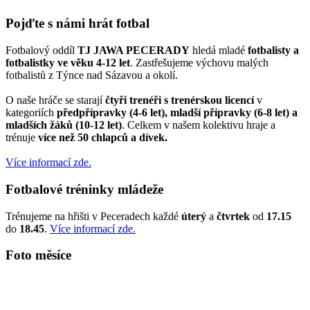
Pojďte s námi hrát fotbal
Fotbalový oddíl
TJ JAWA PECERADY
hledá mladé
fotbalisty a
fotbalistky ve věku 4-12 let
. Zastřešujeme výchovu malých
fotbalistů z Týnce nad Sázavou a okolí.
O naše hráče se starají
čtyři trenéři s trenérskou licencí
v
kategoriích
předpřípravky (4-6 let), mladší přípravky (6-8 let) a
mladších žáků (10-12 let)
. Celkem v našem kolektivu hraje a
trénuje
více než 50 chlapců a dívek.
Více informací zde.
Fotbalové tréninky mládeže
Trénujeme na hřišti v Peceradech každé
úterý
a
čtvrtek
od
17.15
do
18.45
.
Více informací zde.
Foto měsíce