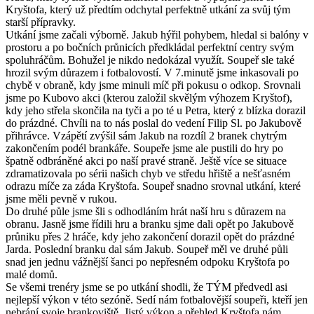
Kryštofa, který už předtím odchytal perfektně utkání za svůj tým
starší přípravky.
Utkání jsme začali výborně. Jakub hýřil pohybem, hledal si balóny v
prostoru a po bočních průnicích předkládal perfektní centry svým
spoluhráčům. Bohužel je nikdo nedokázal využít. Soupeř sle také
hrozil svým důrazem i fotbalovostí. V 7.minutě jsme inkasovali po
chybě v obraně, kdy jsme minuli míč při pokusu o odkop. Srovnali
jsme po Kubovo akci (kterou založil skvělým výhozem Kryštof),
kdy jeho střela skončila na tyči a po té u Petra, který z blízka dorazil
do prázdné. Chvíli na to nás poslal do vedení Filip Sl. po Jakubově
přihrávce. Vzápětí zvýšil sám Jakub na rozdíl 2 branek chytrým
zakončením podél brankáře. Soupeře jsme ale pustili do hry po
špatně odbráněné akci po naší pravé straně. Ještě více se situace
zdramatizovala po sérii našich chyb ve středu hřiště a nešťasném
odrazu míče za záda Kryštofa. Soupeř snadno srovnal utkání, které
jsme měli pevně v rukou.
Do druhé půle jsme šli s odhodláním hrát naší hru s důrazem na
obranu. Jasně jsme řídili hru a branku sjme dali opět po Jakubově
průniku přes 2 hráče, kdy jeho zakončení dorazil opět do prázdné
Jarda. Poslední branku dal sám Jakub. Soupeř měl ve druhé půli
snad jen jednu vážnější šanci po nepřesném odpoku Kryštofa po
malé domů.
Se všemi trenéry jsme se po utkání shodli, že TÝM předvedl asi
nejlepší výkon v této sezóně. Sedí nám fotbalovější soupeři, kteří jen
nebrání svoje brankoviště. Jistý výkon a přehled Kryštofa nám