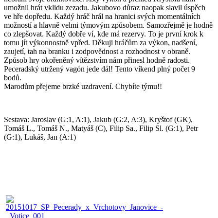
umožnil hrát vklidu zezadu. Jakubovo důraz naopak slavil úspěch
ve hře dopředu. Každý hráč hrál na hranici svých momentálních
možností a hlavně velmi týmovým způsobem. Samozřejmě je hodně
co zlepšovat. Každý dobře ví, kde má rezervy. To je první krok k
tomu jít výkonnostně vpřed. Děkuji hráčům za výkon, nadšení,
zaujetí, tah na branku i zodpovědnost a rozhodnost v obraně.
Způsob hry okořeněný vítězstvím nám přinesl hodně radosti.
Peceradský utržený vagón jede dál! Tento víkend plný počet 9
bodů.
Marodům přejeme brzké uzdravení. Chybíte týmu!!
Sestava: Jaroslav (G:1, A:1), Jakub (G:2, A:3), Kryštof (GK),
Tomáš L., Tomáš N., Matyáš (C), Filip Sa., Filip Sl. (G:1), Petr
(G:1), Lukáš, Jan (A:1)