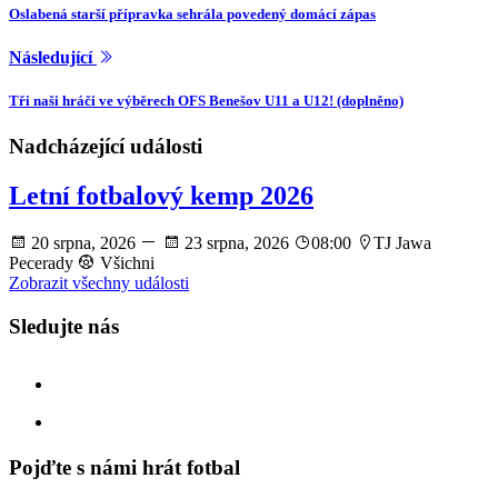
Oslabená starší přípravka sehrála povedený domácí zápas
Následující
Tři naši hráči ve výběrech OFS Benešov U11 a U12! (doplněno)
Nadcházející události
Letní fotbalový kemp 2026
20 srpna, 2026
23 srpna, 2026
08:00
TJ Jawa
Pecerady
Všichni
Zobrazit všechny události
Sledujte nás
facebook
instagram
Pojďte s námi hrát fotbal