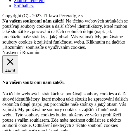
Staň se trenérem
Softball.cz
Copyright (C) - 2023 TJ Jawa Pecerady, z.s.
Na vašem soukromí nám záleží
. Na těchto webových stránkách se
používají soubory cookies a další síťové identifikátory, které mohou
také sloužit ke zpracování dalších osobních údajů (např. jak
procházíte naše stránky a jaký obsah Vás zajímá). My používáme
soubory cookies k zajištění funkčnosti webu. Kliknutím na tlačítko
„Rozumím“ souhlasíte s využívaním cookies.
Nastavení
Rozumím
Zavřít
Na vašem soukromí nám záleží.
Na těchto webových stránkách se používají soubory cookies a další
síťové identifikátory, které mohou také sloužit ke zpracování dalších
osobních údajů (např. jak procházíte naše stránky a jaký obsah Vás
zajímá). My používáme soubory cookies k zajištění funkčnosti
webu. Tyto soubory cookies budou uloženy ve vašem prohlížeči
pouze s vaším souhlasem. Zde máte možnost odhlásit se z těchto
souborů cookie. Odhlášení některých z těchto souborů cookies
může ovlivnit vaše procházení webu.