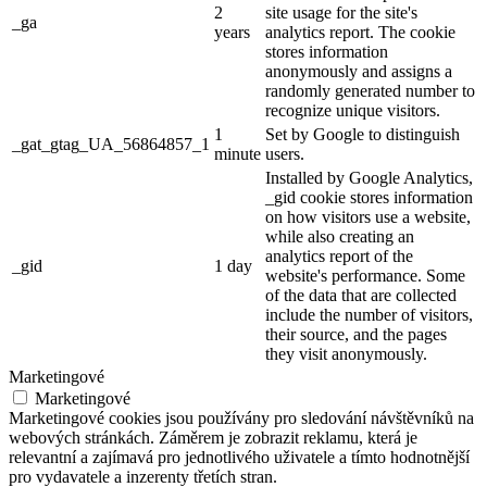
2
site usage for the site's
_ga
years
analytics report. The cookie
stores information
anonymously and assigns a
randomly generated number to
recognize unique visitors.
1
Set by Google to distinguish
_gat_gtag_UA_56864857_1
minute
users.
Installed by Google Analytics,
_gid cookie stores information
on how visitors use a website,
while also creating an
analytics report of the
_gid
1 day
website's performance. Some
of the data that are collected
include the number of visitors,
their source, and the pages
they visit anonymously.
Marketingové
Marketingové
Marketingové cookies jsou používány pro sledování návštěvníků na
webových stránkách. Záměrem je zobrazit reklamu, která je
relevantní a zajímavá pro jednotlivého uživatele a tímto hodnotnější
pro vydavatele a inzerenty třetích stran.