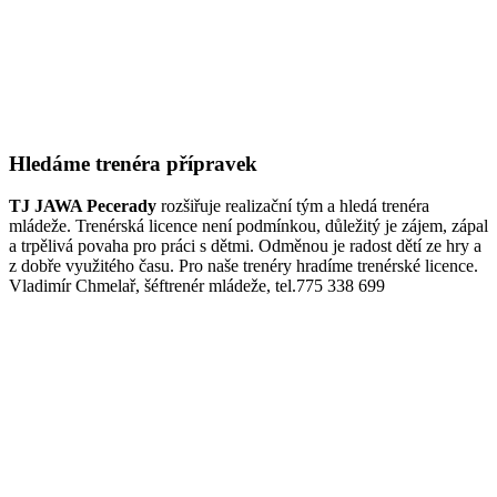
Hledáme trenéra přípravek
TJ JAWA Pecerady
rozšiřuje realizační tým a hledá trenéra
mládeže. Trenérská licence není podmínkou, důležitý je zájem, zápal
a trpělivá povaha pro práci s dětmi. Odměnou je radost dětí ze hry a
z dobře využitého času. Pro naše trenéry hradíme trenérské licence.
Vladimír Chmelař, šéftrenér mládeže, tel.775 338 699