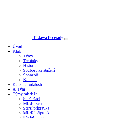
TJ Jawa Pecerady
Úvod
Klub
Týmy
Tréninky
Historie
Soubory ke stažení
Sponzoři
Kontakt
Kalendář událostí
A-Tým
Týmy mládeže
Starší žáci
Mladší žáci
Starší přípravka
Mladší přípravka
Předpřípravka