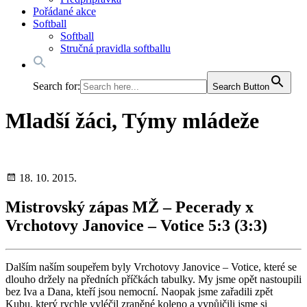
Pořádané akce
Softball
Softball
Stručná pravidla softballu
Search for:
Search Button
Mladší žáci, Týmy mládeže
18. 10. 2015.
Mistrovský zápas MŽ – Pecerady x
Vrchotovy Janovice – Votice 5:3 (3:3)
Dalším naším soupeřem byly Vrchotovy Janovice – Votice, které se
dlouho držely na předních příčkách tabulky. My jsme opět nastoupili
bez Iva a Dana, kteří jsou nemocní. Naopak jsme zařadili zpět
Kubu, který rychle vyléčil zraněné koleno a vypůjčili jsme si