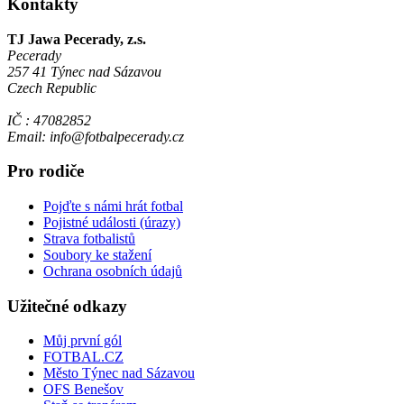
Kontakty
TJ Jawa Pecerady, z.s.
Pecerady
257 41 Týnec nad Sázavou
Czech Republic
IČ : 47082852
Email: info@fotbalpecerady.cz
Pro rodiče
Pojďte s námi hrát fotbal
Pojistné události (úrazy)
Strava fotbalistů
Soubory ke stažení
Ochrana osobních údajů
Užitečné odkazy
Můj první gól
FOTBAL.CZ
Město Týnec nad Sázavou
OFS Benešov