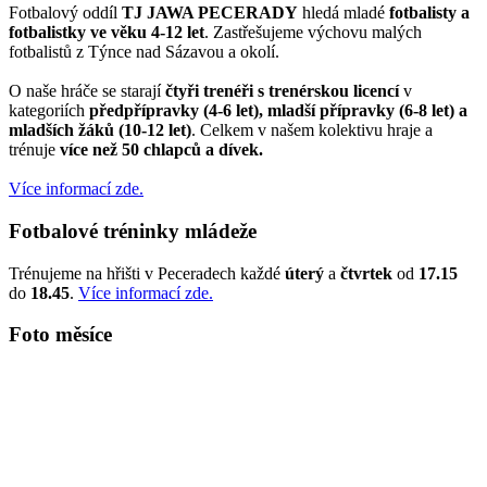
Fotbalový oddíl
TJ JAWA PECERADY
hledá mladé
fotbalisty a
fotbalistky ve věku 4-12 let
. Zastřešujeme výchovu malých
fotbalistů z Týnce nad Sázavou a okolí.
O naše hráče se starají
čtyři trenéři s trenérskou licencí
v
kategoriích
předpřípravky (4-6 let), mladší přípravky (6-8 let) a
mladších žáků (10-12 let)
. Celkem v našem kolektivu hraje a
trénuje
více než 50 chlapců a dívek.
Více informací zde.
Fotbalové tréninky mládeže
Trénujeme na hřišti v Peceradech každé
úterý
a
čtvrtek
od
17.15
do
18.45
.
Více informací zde.
Foto měsíce