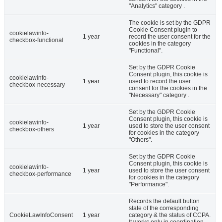
"Analytics" category .
The cookie is set by the GDPR
Cookie Consent plugin to
cookielawinfo-
1 year
record the user consent for the
checkbox-functional
cookies in the category
"Functional".
Set by the GDPR Cookie
Consent plugin, this cookie is
cookielawinfo-
1 year
used to record the user
checkbox-necessary
consent for the cookies in the
"Necessary" category .
Set by the GDPR Cookie
Consent plugin, this cookie is
cookielawinfo-
1 year
used to store the user consent
checkbox-others
for cookies in the category
"Others".
Set by the GDPR Cookie
Consent plugin, this cookie is
cookielawinfo-
1 year
used to store the user consent
checkbox-performance
for cookies in the category
"Performance".
Records the default button
state of the corresponding
CookieLawInfoConsent
1 year
category & the status of CCPA.
It works only in coordination