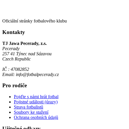
Oficiální stránky fotbalového klubu
Kontakty
TJ Jawa Pecerady, z.s.
Pecerady
257 41 Týnec nad Sázavou
Czech Republic
IČ : 47082852
Email: info@fotbalpecerady.cz
Pro rodiče
Pojďte s námi hrát fotbal
Pojistné události (úrazy)
Strava fotbalistů
Soubory ke stažení
Ochrana osobních údajů
Užitečné odkazy