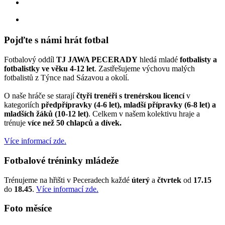
instagram
Pojďte s námi hrát fotbal
Fotbalový oddíl
TJ JAWA PECERADY
hledá mladé
fotbalisty a
fotbalistky ve věku 4-12 let
. Zastřešujeme výchovu malých
fotbalistů z Týnce nad Sázavou a okolí.
O naše hráče se starají
čtyři trenéři s trenérskou licencí
v
kategoriích
předpřípravky (4-6 let), mladší přípravky (6-8 let) a
mladších žáků (10-12 let)
. Celkem v našem kolektivu hraje a
trénuje
více než 50 chlapců a dívek.
Více informací zde.
Fotbalové tréninky mládeže
Trénujeme na hřišti v Peceradech každé
úterý
a
čtvrtek
od
17.15
do
18.45
.
Více informací zde.
Foto měsíce