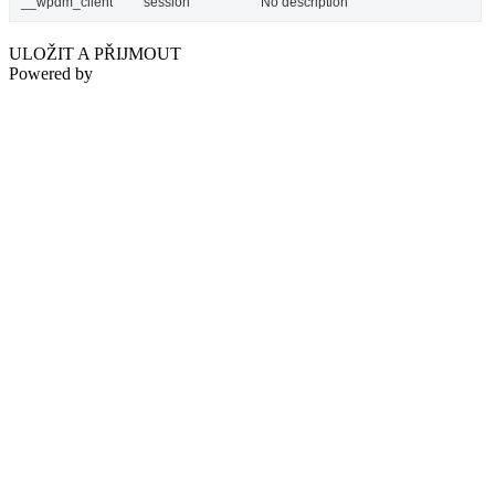
__wpdm_client
session
No description
ULOŽIT A PŘIJMOUT
Powered by