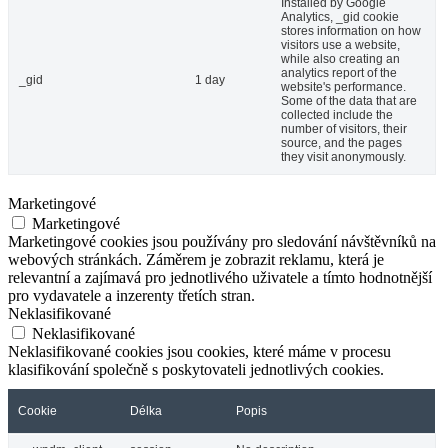
Installed by Google
Analytics, _gid cookie
stores information on how
visitors use a website,
while also creating an
analytics report of the
_gid
1 day
website's performance.
Some of the data that are
collected include the
number of visitors, their
source, and the pages
they visit anonymously.
Marketingové
Marketingové
Marketingové cookies jsou používány pro sledování návštěvníků na
webových stránkách. Záměrem je zobrazit reklamu, která je
relevantní a zajímavá pro jednotlivého uživatele a tímto hodnotnější
pro vydavatele a inzerenty třetích stran.
Neklasifikované
Neklasifikované
Neklasifikované cookies jsou cookies, které máme v procesu
klasifikování společně s poskytovateli jednotlivých cookies.
Cookie
Délka
Popis