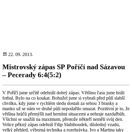
22. 09. 2013.
Mistrovský zápas SP Poříčí nad Sázavou
– Pecerady 6:4(5:2)
V Poříčí jsme určitě odehráli dobrý zápas. Většinu času jsme hráli
fotbal. Bylo na co koukat. Bohužel jsme si vybrali před půlí slabší
chvilku, kdy jsme v rychlém sledu dostali za sebou 3 branky a
manko už se nám ve druhé půli nepodařilo smazat. Pozitivní je to, že
většina hráčů přemýšli nad herními situacemi a nehraje nazdařbůh.
Všichni se snažili na maximum, přestože někteří neměli svůj den.
Velice pěkný zápas odehrál Filip Slabihoudek, důsledný vzadu,
velký přehled, výborná technika a rozehrávka. Ivo a Martina taky