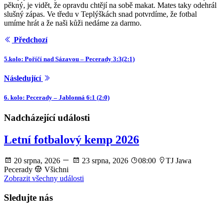
pěkný, je vidět, že opravdu chtějí na sobě makat. Mates taky odehrál
slušný zápas. Ve tředu v Teplýškách snad potvrdíme, že fotbal
umíme hrát a že naši kůži nedáme za darmo.
Předchozí
5.kolo: Poříčí nad Sázavou – Pecerady 3:3(2:1)
Následující
6. kolo: Pecerady – Jablonná 6:1 (2:0)
Nadcházející události
Letní fotbalový kemp 2026
20 srpna, 2026
23 srpna, 2026
08:00
TJ Jawa
Pecerady
Všichni
Zobrazit všechny události
Sledujte nás
facebook