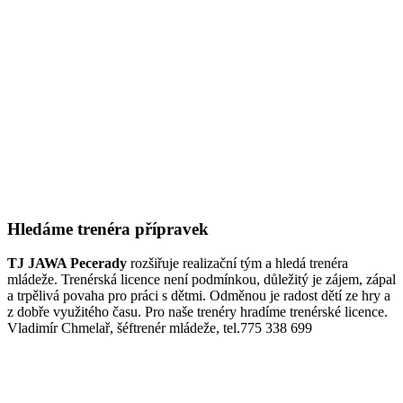
Hledáme trenéra přípravek
TJ JAWA Pecerady
rozšiřuje realizační tým a hledá trenéra
mládeže. Trenérská licence není podmínkou, důležitý je zájem, zápal
a trpělivá povaha pro práci s dětmi. Odměnou je radost dětí ze hry a
z dobře využitého času. Pro naše trenéry hradíme trenérské licence.
Vladimír Chmelař, šéftrenér mládeže, tel.775 338 699