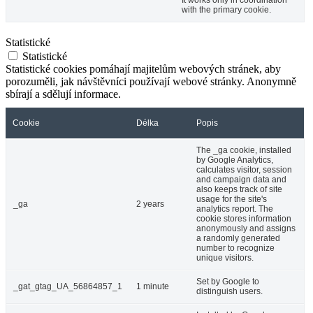
with the primary cookie.
Statistické
Statistické
Statistické cookies pomáhají majitelům webových stránek, aby
porozuměli, jak návštěvníci používají webové stránky. Anonymně
sbírají a sdělují informace.
Cookie
Délka
Popis
The _ga cookie, installed
by Google Analytics,
calculates visitor, session
and campaign data and
also keeps track of site
usage for the site's
_ga
2 years
analytics report. The
cookie stores information
anonymously and assigns
a randomly generated
number to recognize
unique visitors.
Set by Google to
_gat_gtag_UA_56864857_1
1 minute
distinguish users.