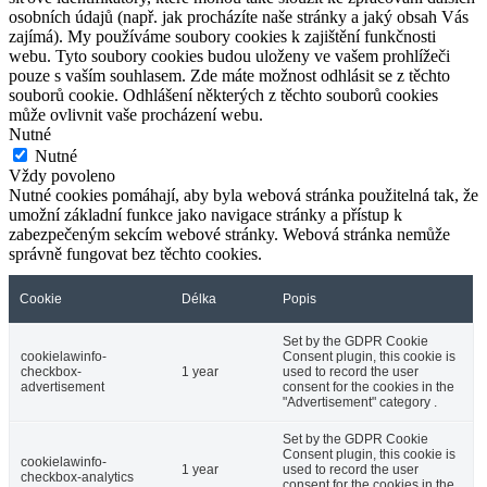
osobních údajů (např. jak procházíte naše stránky a jaký obsah Vás
zajímá). My používáme soubory cookies k zajištění funkčnosti
webu. Tyto soubory cookies budou uloženy ve vašem prohlížeči
pouze s vaším souhlasem. Zde máte možnost odhlásit se z těchto
souborů cookie. Odhlášení některých z těchto souborů cookies
může ovlivnit vaše procházení webu.
Nutné
Nutné
Vždy povoleno
Nutné cookies pomáhají, aby byla webová stránka použitelná tak, že
umožní základní funkce jako navigace stránky a přístup k
zabezpečeným sekcím webové stránky. Webová stránka nemůže
správně fungovat bez těchto cookies.
Cookie
Délka
Popis
Set by the GDPR Cookie
cookielawinfo-
Consent plugin, this cookie is
checkbox-
1 year
used to record the user
advertisement
consent for the cookies in the
"Advertisement" category .
Set by the GDPR Cookie
Consent plugin, this cookie is
cookielawinfo-
1 year
used to record the user
checkbox-analytics
consent for the cookies in the