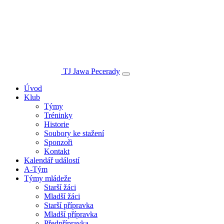
TJ Jawa Pecerady
Úvod
Klub
Týmy
Tréninky
Historie
Soubory ke stažení
Sponzoři
Kontakt
Kalendář událostí
A-Tým
Týmy mládeže
Starší žáci
Mladší žáci
Starší přípravka
Mladší přípravka
Předpřípravka