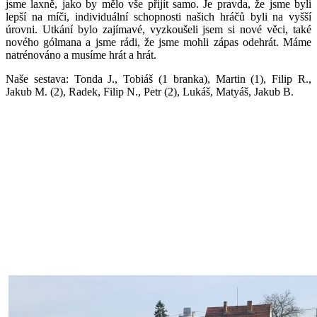
jsme laxně, jako by mělo vše přijít samo. Je pravda, že jsme byli
lepší na míči, individuální schopnosti našich hráčů byli na vyšší
úrovni. Utkání bylo zajímavé, vyzkoušeli jsem si nové věci, také
nového gólmana a jsme rádi, že jsme mohli zápas odehrát. Máme
natrénováno a musíme hrát a hrát.
Naše sestava: Tonda J., Tobiáš (1 branka), Martin (1), Filip R.,
Jakub M. (2), Radek, Filip N., Petr (2), Lukáš, Matyáš, Jakub B.