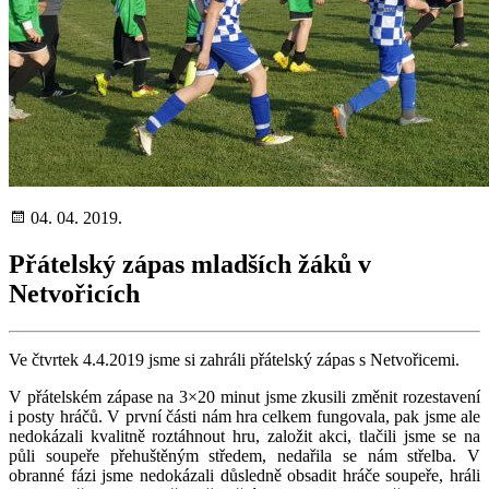
04. 04. 2019.
Přátelský zápas mladších žáků v
Netvořicích
Ve čtvrtek 4.4.2019 jsme si zahráli přátelský zápas s Netvořicemi.
V přátelském zápase na 3×20 minut jsme zkusili změnit rozestavení
i posty hráčů. V první části nám hra celkem fungovala, pak jsme ale
nedokázali kvalitně roztáhnout hru, založit akci, tlačili jsme se na
půli soupeře přehuštěným středem, nedařila se nám střelba. V
obranné fázi jsme nedokázali důsledně obsadit hráče soupeře, hráli