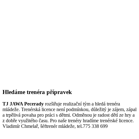
Hledáme trenéra přípravek
TJ JAWA Pecerady
rozšiřuje realizační tým a hledá trenéra
mládeže. Trenérská licence není podmínkou, důležitý je zájem, zápal
a trpělivá povaha pro práci s dětmi. Odměnou je radost dětí ze hry a
z dobře využitého času. Pro naše trenéry hradíme trenérské licence.
Vladimír Chmelař, šéftrenér mládeže, tel.775 338 699