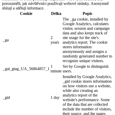
porozuměli, jak návštěvníci používají webové stránky. Anonymně
sbírají a sdělují informace.
Cookie
Délka
Popis
The _ga cookie, installed by
Google Analytics, calculates
visitor, session and campaign
data and also keeps track of
2
site usage for the site's
_ga
years
analytics report. The cookie
stores information
anonymously and assigns a
randomly generated number to
recognize unique visitors.
1
Set by Google to distinguish
_gat_gtag_UA_56864857_1
minute
users.
Installed by Google Analytics,
_gid cookie stores information
on how visitors use a website,
while also creating an
analytics report of the
_gid
1 day
website's performance. Some
of the data that are collected
include the number of visitors,
their source, and the pages