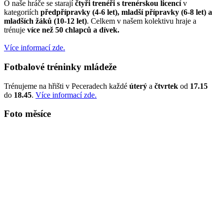
O naše hráče se starají
čtyři trenéři s trenérskou licencí
v
kategoriích
předpřípravky (4-6 let), mladší přípravky (6-8 let) a
mladších žáků (10-12 let)
. Celkem v našem kolektivu hraje a
trénuje
více než 50 chlapců a dívek.
Více informací zde.
Fotbalové tréninky mládeže
Trénujeme na hřišti v Peceradech každé
úterý
a
čtvrtek
od
17.15
do
18.45
.
Více informací zde.
Foto měsíce