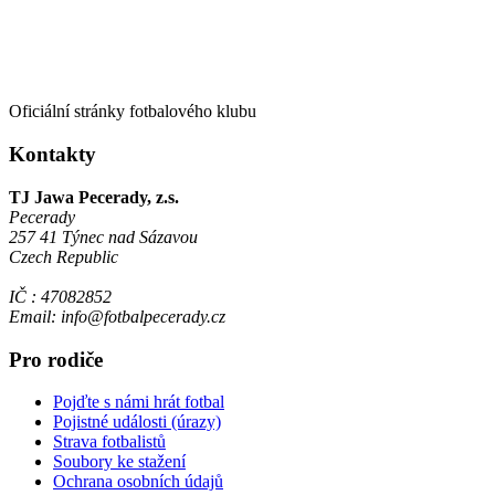
Oficiální stránky fotbalového klubu
Kontakty
TJ Jawa Pecerady, z.s.
Pecerady
257 41 Týnec nad Sázavou
Czech Republic
IČ : 47082852
Email: info@fotbalpecerady.cz
Pro rodiče
Pojďte s námi hrát fotbal
Pojistné události (úrazy)
Strava fotbalistů
Soubory ke stažení
Ochrana osobních údajů