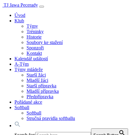
TJ Jawa Pecerady
Úvod
Klub
Týmy
Tréninky
Historie
Soubory ke stažení
Sponzoři
Kontakt
Kalendář událostí
A-Tým
Týmy mládeže
Starší žáci
Mladší žáci
Starší přípravka
Mladší přípravka
Předpřípravka
Pořádané akce
Softball
Softball
Stručná pravidla softballu
Search for: