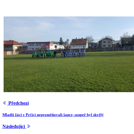
Předchozí
Mladší žáci v Prčici neproměňovali šance, soupeř byl skvělý
Následující