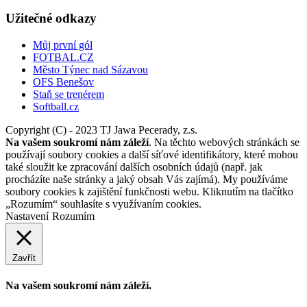
Užitečné odkazy
Můj první gól
FOTBAL.CZ
Město Týnec nad Sázavou
OFS Benešov
Staň se trenérem
Softball.cz
Copyright (C) - 2023 TJ Jawa Pecerady, z.s.
Na vašem soukromí nám záleží
. Na těchto webových stránkách se
používají soubory cookies a další síťové identifikátory, které mohou
také sloužit ke zpracování dalších osobních údajů (např. jak
procházíte naše stránky a jaký obsah Vás zajímá). My používáme
soubory cookies k zajištění funkčnosti webu. Kliknutím na tlačítko
„Rozumím“ souhlasíte s využívaním cookies.
Nastavení
Rozumím
Zavřít
Na vašem soukromí nám záleží.