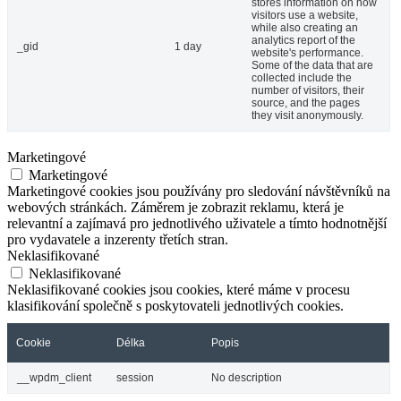
stores information on how
visitors use a website,
while also creating an
analytics report of the
_gid
1 day
website's performance.
Some of the data that are
collected include the
number of visitors, their
source, and the pages
they visit anonymously.
Marketingové
Marketingové
Marketingové cookies jsou používány pro sledování návštěvníků na
webových stránkách. Záměrem je zobrazit reklamu, která je
relevantní a zajímavá pro jednotlivého uživatele a tímto hodnotnější
pro vydavatele a inzerenty třetích stran.
Neklasifikované
Neklasifikované
Neklasifikované cookies jsou cookies, které máme v procesu
klasifikování společně s poskytovateli jednotlivých cookies.
Cookie
Délka
Popis
__wpdm_client
session
No description