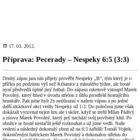
17. 03. 2012.
Příprava: Pecerady – Nespeky 6:5 (3:3)
Druhý zápas jara nás přijely prověřit Nespeky „B“, tým který je o
příčku po podzimu výš než Krhanice z minulého týdne, ale hosté
nyní předvedli úplně jiný fotbal. Do zápasu raketově vstoupil Marek
Povolný, který hned v úvodu střelou z úhlu prostřelil hostujícího
brankáře. Pak jsme byli 2x nedůrazní v našem vápnu a po jedné
další ukázkové akci vedly Nespeky už 1:3. Do poločasu jsme však
dokázali vyrovnat nejen hru ale i skóre, když se trefil Milan Pádivý
a znovu Marek Povolný, který prý nachází svůj pověstný klid. Po
obrátce se hosté nestačili ještě rozkoukat a už jsme vedli. Naše
vedení a následný dokonalý obrat až na 6:3 zařídili Tomáš Vojtek,
dokončeným hatrickem Marek Povolný a dokonalou střelou do