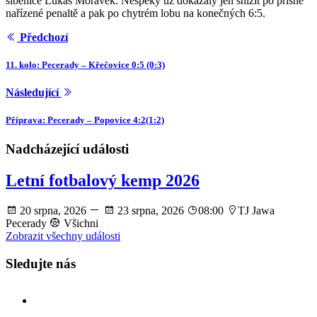
šibenice Lukáš Morávek. Nespeky už dokázaly jen snížit po přísně
nařízené penaltě a pak po chytrém lobu na konečných 6:5.
Předchozí
11. kolo: Pecerady – Křečovice 0:5 (0:3)
Následující
Příprava: Pecerady – Popovice 4:2(1:2)
Nadcházející události
Letní fotbalový kemp 2026
20 srpna, 2026
23 srpna, 2026
08:00
TJ Jawa
Pecerady
Všichni
Zobrazit všechny události
Sledujte nás
facebook
instagram