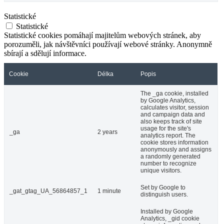
Statistické
Statistické
Statistické cookies pomáhají majitelům webových stránek, aby
porozuměli, jak návštěvníci používají webové stránky. Anonymně
sbírají a sdělují informace.
Cookie
Délka
Popis
The _ga cookie, installed
by Google Analytics,
calculates visitor, session
and campaign data and
also keeps track of site
usage for the site's
_ga
2 years
analytics report. The
cookie stores information
anonymously and assigns
a randomly generated
number to recognize
unique visitors.
Set by Google to
_gat_gtag_UA_56864857_1
1 minute
distinguish users.
Installed by Google
Analytics, _gid cookie