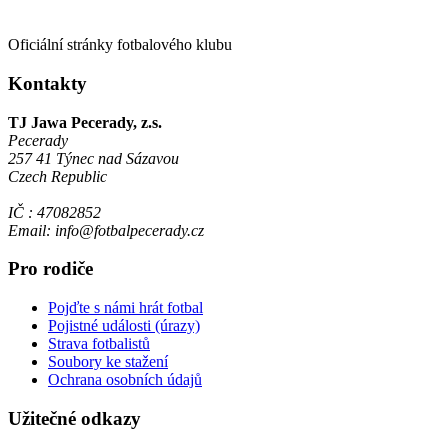
Oficiální stránky fotbalového klubu
Kontakty
TJ Jawa Pecerady, z.s.
Pecerady
257 41 Týnec nad Sázavou
Czech Republic
IČ : 47082852
Email: info@fotbalpecerady.cz
Pro rodiče
Pojďte s námi hrát fotbal
Pojistné události (úrazy)
Strava fotbalistů
Soubory ke stažení
Ochrana osobních údajů
Užitečné odkazy