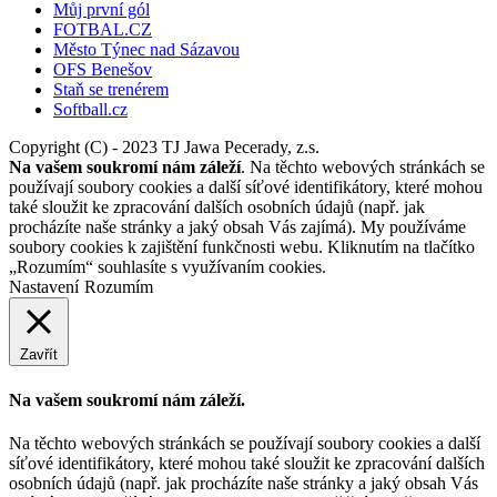
Můj první gól
FOTBAL.CZ
Město Týnec nad Sázavou
OFS Benešov
Staň se trenérem
Softball.cz
Copyright (C) - 2023 TJ Jawa Pecerady, z.s.
Na vašem soukromí nám záleží
. Na těchto webových stránkách se
používají soubory cookies a další síťové identifikátory, které mohou
také sloužit ke zpracování dalších osobních údajů (např. jak
procházíte naše stránky a jaký obsah Vás zajímá). My používáme
soubory cookies k zajištění funkčnosti webu. Kliknutím na tlačítko
„Rozumím“ souhlasíte s využívaním cookies.
Nastavení
Rozumím
Zavřít
Na vašem soukromí nám záleží.
Na těchto webových stránkách se používají soubory cookies a další
síťové identifikátory, které mohou také sloužit ke zpracování dalších
osobních údajů (např. jak procházíte naše stránky a jaký obsah Vás