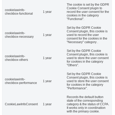
The cookie is set by the GDPR
Cookie Consent plugin to
cookielawinfo-
1 year
record the user consent for the
checkbox-functional
cookies in the category
"Functional".
Set by the GDPR Cookie
Consent plugin, this cookie is
cookielawinfo-
1 year
used to record the user
checkbox-necessary
consent for the cookies in the
"Necessary" category .
Set by the GDPR Cookie
Consent plugin, this cookie is
cookielawinfo-
1 year
used to store the user consent
checkbox-others
for cookies in the category
"Others".
Set by the GDPR Cookie
Consent plugin, this cookie is
cookielawinfo-
1 year
used to store the user consent
checkbox-performance
for cookies in the category
"Performance".
Records the default button
state of the corresponding
CookieLawInfoConsent
1 year
category & the status of CCPA.
It works only in coordination
with the primary cookie.