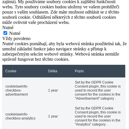
zajímá). My používáme soubory cookies k zajištění funkčnosti
webu. Tyto soubory cookies budou uloženy ve vašem prohlížeči
pouze s vaším souhlasem. Zde máte možnost odhlásit se z těchto
souborů cookie. Odhlášení některých z těchto souborů cookies
může ovlivnit vaše procházení webu.
Nutné
Nutné
Vždy povoleno
Nutné cookies pomáhají, aby byla webová stránka použitelná tak, že
umožní základní funkce jako navigace stránky a přístup k
zabezpečeným sekcím webové stránky. Webová stránka nemůže
správně fungovat bez těchto cookies.
Cookie
Délka
Popis
Set by the GDPR Cookie
cookielawinfo-
Consent plugin, this cookie is
checkbox-
1 year
used to record the user
advertisement
consent for the cookies in the
"Advertisement" category .
Set by the GDPR Cookie
Consent plugin, this cookie is
cookielawinfo-
1 year
used to record the user
checkbox-analytics
consent for the cookies in the
"Analytics" category .