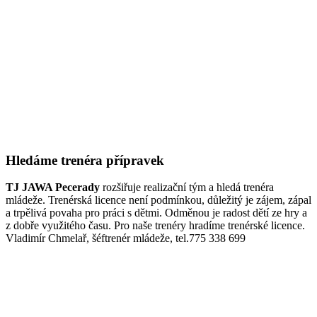
Hledáme trenéra přípravek
TJ JAWA Pecerady
rozšiřuje realizační tým a hledá trenéra
mládeže. Trenérská licence není podmínkou, důležitý je zájem, zápal
a trpělivá povaha pro práci s dětmi. Odměnou je radost dětí ze hry a
z dobře využitého času. Pro naše trenéry hradíme trenérské licence.
Vladimír Chmelař, šéftrenér mládeže, tel.775 338 699