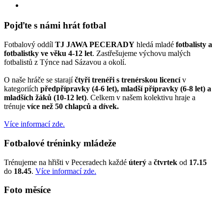
Pojďte s námi hrát fotbal
Fotbalový oddíl
TJ JAWA PECERADY
hledá mladé
fotbalisty a
fotbalistky ve věku 4-12 let
. Zastřešujeme výchovu malých
fotbalistů z Týnce nad Sázavou a okolí.
O naše hráče se starají
čtyři trenéři s trenérskou licencí
v
kategoriích
předpřípravky (4-6 let), mladší přípravky (6-8 let) a
mladších žáků (10-12 let)
. Celkem v našem kolektivu hraje a
trénuje
více než 50 chlapců a dívek.
Více informací zde.
Fotbalové tréninky mládeže
Trénujeme na hřišti v Peceradech každé
úterý
a
čtvrtek
od
17.15
do
18.45
.
Více informací zde.
Foto měsíce