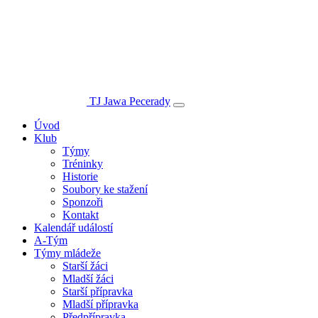
TJ Jawa Pecerady
Úvod
Klub
Týmy
Tréninky
Historie
Soubory ke stažení
Sponzoři
Kontakt
Kalendář událostí
A-Tým
Týmy mládeže
Starší žáci
Mladší žáci
Starší přípravka
Mladší přípravka
Předpřípravka