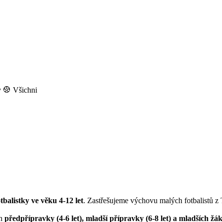
y
Všichni
otbalistky ve věku 4-12 let
. Zastřešujeme výchovu malých fotbalistů z
ch
předpřípravky (4-6 let), mladší přípravky (6-8 let) a mladších žák