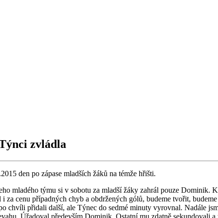
Týnci zvládla
9.2015 den po zápase mladších žáků na témže hřišti.
ašeho mladého týmu si v sobotu za mladší žáky zahrál pouze Dominik. K 
l i za cenu případných chyb a obdržených gólů, budeme tvořit, budeme s
o chvíli přidali další, ale Týnec do sedmé minuty vyrovnal. Nadále jsme h
ou převahu. Úřadoval především Dominik. Ostatní mu zdatně sekundovali 