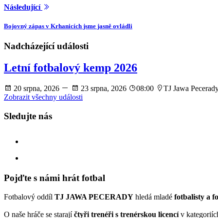
Následující
Bojovný zápas v Krhanicích jsme jasně ovládli
Nadcházející události
Letní fotbalový kemp 2026
20 srpna, 2026
23 srpna, 2026
08:00
TJ Jawa Pecerad
Zobrazit všechny události
Sledujte nás
facebook
instagram
Pojďte s námi hrát fotbal
Fotbalový oddíl
TJ JAWA PECERADY
hledá mladé
fotbalisty a f
O naše hráče se starají
čtyři trenéři s trenérskou licencí
v kategorií