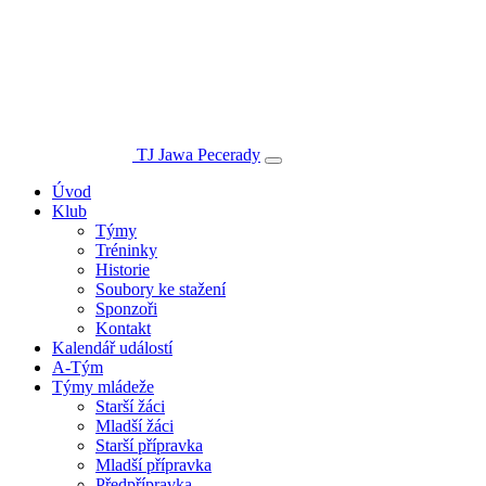
TJ Jawa Pecerady
Úvod
Klub
Týmy
Tréninky
Historie
Soubory ke stažení
Sponzoři
Kontakt
Kalendář událostí
A-Tým
Týmy mládeže
Starší žáci
Mladší žáci
Starší přípravka
Mladší přípravka
Předpřípravka