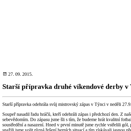
27. 09. 2015.
Starší přípravka druhé víkendové derby v 
Starší přípravka odehrála svůj mistrovský zápas v Týnci v neděli 27.
Soupeř nasadil řadu hráčů, kteří odehráli zápas i předchozí den. Z n
sebevědomím. Do zápasu jsme šli s tím, že budeme hrát kvalitní fotba
soustředění a nasazení. Hned v první minutě jsme rychle vstřelili gól, p
snažili jsme volit různá řešení herních situací a tím získávali jasn