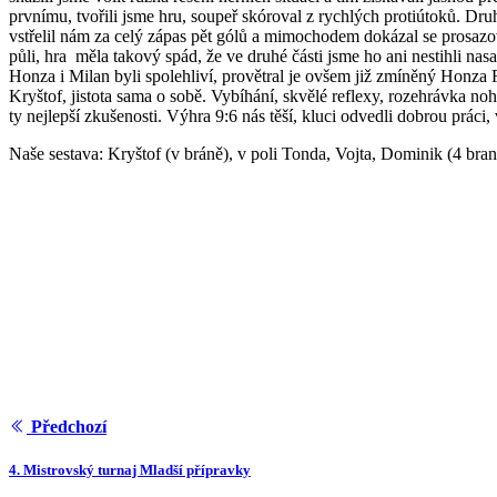
prvnímu, tvořili jsme hru, soupeř skóroval z rychlých protiútoků. Dr
vstřelil nám za celý zápas pět gólů a mimochodem dokázal se prosazova
půli, hra měla takový spád, že ve druhé části jsme ho ani nestihli nas
Honza i Milan byli spolehliví, provětral je ovšem již zmíněný Honza F
Kryštof, jistota sama o sobě. Vybíhání, skvělé reflexy, rozehrávka no
ty nejlepší zkušenosti. Výhra 9:6 nás těší, kluci odvedli dobrou prác
Naše sestava: Kryštof (v bráně), v poli Tonda, Vojta, Dominik (4 bran
Předchozí
4. Mistrovský turnaj Mladší přípravky