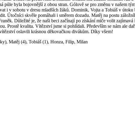
uhá půle byla bojovnější z obou stran. Gólově se pro změnu v našem tý
t i v sobotu v dresu mladších žáků. Dominik, Vojta a Tobiáš v útoku byl
adit. Útočníci skvěle pomáhali i směrem dozadu. Matěj na postu záložník
raněk. Důležité je, že naši beci začínají po získání míče volit zajímav
hou. Prostě kvalita. Vítězství jsme si pohlídali. Především se nám ale
i, vítězství oslavili krásnou děkovačkou divákům. Díky všem!
ky), Matěj (4), Tobiáš (1), Honza, Filip, Milan