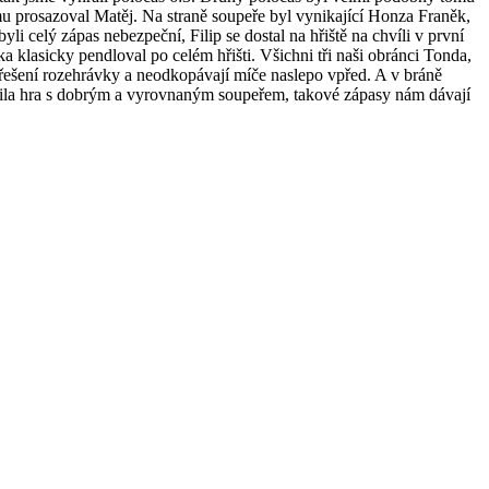
mu prosazoval Matěj. Na straně soupeře byl vynikající Honza Franěk,
i celý zápas nebezpeční, Filip se dostal na hřiště na chvíli v první
a klasicky pendloval po celém hřišti. Všichni tři naši obránci Tonda,
á řešení rozehrávky a neodkopávají míče naslepo vpřed. A v bráně
 dařila hra s dobrým a vyrovnaným soupeřem, takové zápasy nám dávají