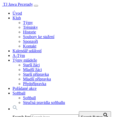
TJ Jawa Pecerady
Úvod
Klub
Týmy
Tréninky
Historie
Soubory ke stažení
Sponzoři
Kontakt
Kalendář událostí
A-Tým
Týmy mládeže
Starší žáci
Mladší žáci
Starší přípravka
Mladší přípravka
Předpřípravka
Pořádané akce
Softball
Softball
Stručná pravidla softballu
Search for: