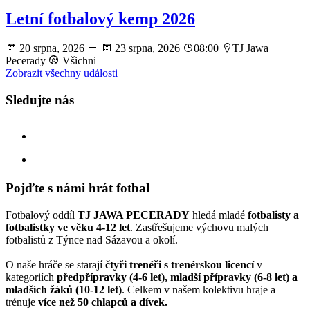
Letní fotbalový kemp 2026
20 srpna, 2026
23 srpna, 2026
08:00
TJ Jawa
Pecerady
Všichni
Zobrazit všechny události
Sledujte nás
facebook
instagram
Pojďte s námi hrát fotbal
Fotbalový oddíl
TJ JAWA PECERADY
hledá mladé
fotbalisty a
fotbalistky ve věku 4-12 let
. Zastřešujeme výchovu malých
fotbalistů z Týnce nad Sázavou a okolí.
O naše hráče se starají
čtyři trenéři s trenérskou licencí
v
kategoriích
předpřípravky (4-6 let), mladší přípravky (6-8 let) a
mladších žáků (10-12 let)
. Celkem v našem kolektivu hraje a
trénuje
více než 50 chlapců a dívek.