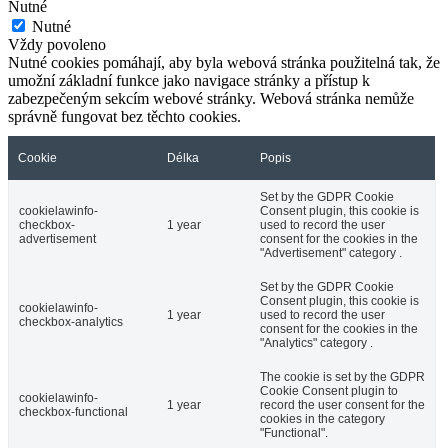
Nutné
Nutné
Vždy povoleno
Nutné cookies pomáhají, aby byla webová stránka použitelná tak, že
umožní základní funkce jako navigace stránky a přístup k
zabezpečeným sekcím webové stránky. Webová stránka nemůže
správně fungovat bez těchto cookies.
Cookie
Délka
Popis
Set by the GDPR Cookie
cookielawinfo-
Consent plugin, this cookie is
checkbox-
1 year
used to record the user
advertisement
consent for the cookies in the
"Advertisement" category .
Set by the GDPR Cookie
Consent plugin, this cookie is
cookielawinfo-
1 year
used to record the user
checkbox-analytics
consent for the cookies in the
"Analytics" category .
The cookie is set by the GDPR
Cookie Consent plugin to
cookielawinfo-
1 year
record the user consent for the
checkbox-functional
cookies in the category
"Functional".