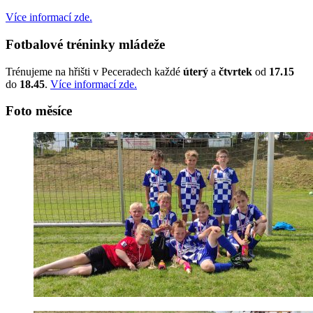
Více informací zde.
Fotbalové tréninky mládeže
Trénujeme na hřišti v Peceradech každé
úterý
a
čtvrtek
od
17.15
do
18.45
.
Více informací zde.
Foto měsíce