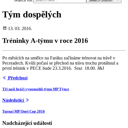
Search Button
Tým dospělých
13. 03. 2016.
Tréninky A-týmu v roce 2016
Po měsících na umělce na Faráku začínáme trénovat na trávě v
Peceradech. Kvůli počasí se přechod na trávu trochu protáhnul a
první trénink v PECE bude 23.3.2016. Sraz 18.00. J&J
Předchozí
Tři naši hráči vypomohli týmu MP Týnce
Následující
Turnaj MP Oneš Cup 2016
Nadcházející události