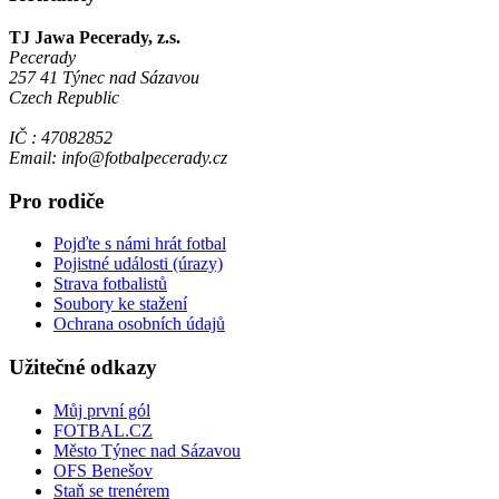
TJ Jawa Pecerady, z.s.
Pecerady
257 41 Týnec nad Sázavou
Czech Republic
IČ : 47082852
Email: info@fotbalpecerady.cz
Pro rodiče
Pojďte s námi hrát fotbal
Pojistné události (úrazy)
Strava fotbalistů
Soubory ke stažení
Ochrana osobních údajů
Užitečné odkazy
Můj první gól
FOTBAL.CZ
Město Týnec nad Sázavou
OFS Benešov
Staň se trenérem