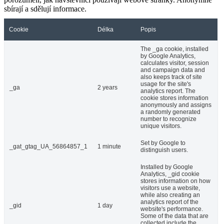
sbírají a sdělují informace.
Cookie
Délka
Popis
The _ga cookie, installed
by Google Analytics,
calculates visitor, session
and campaign data and
also keeps track of site
usage for the site's
_ga
2 years
analytics report. The
cookie stores information
anonymously and assigns
a randomly generated
number to recognize
unique visitors.
Set by Google to
_gat_gtag_UA_56864857_1
1 minute
distinguish users.
Installed by Google
Analytics, _gid cookie
stores information on how
visitors use a website,
while also creating an
analytics report of the
_gid
1 day
website's performance.
Some of the data that are
collected include the