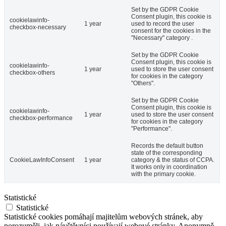
Set by the GDPR Cookie
Consent plugin, this cookie is
cookielawinfo-
1 year
used to record the user
checkbox-necessary
consent for the cookies in the
"Necessary" category .
Set by the GDPR Cookie
Consent plugin, this cookie is
cookielawinfo-
1 year
used to store the user consent
checkbox-others
for cookies in the category
"Others".
Set by the GDPR Cookie
Consent plugin, this cookie is
cookielawinfo-
1 year
used to store the user consent
checkbox-performance
for cookies in the category
"Performance".
Records the default button
state of the corresponding
CookieLawInfoConsent
1 year
category & the status of CCPA.
It works only in coordination
with the primary cookie.
Statistické
Statistické
Statistické cookies pomáhají majitelům webových stránek, aby
porozuměli, jak návštěvníci používají webové stránky. Anonymně