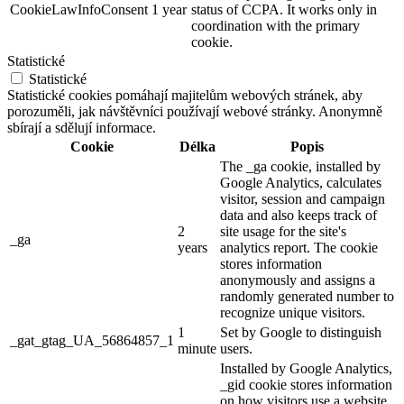
CookieLawInfoConsent
1 year
status of CCPA. It works only in
coordination with the primary
cookie.
Statistické
Statistické
Statistické cookies pomáhají majitelům webových stránek, aby
porozuměli, jak návštěvníci používají webové stránky. Anonymně
sbírají a sdělují informace.
Cookie
Délka
Popis
The _ga cookie, installed by
Google Analytics, calculates
visitor, session and campaign
data and also keeps track of
2
site usage for the site's
_ga
years
analytics report. The cookie
stores information
anonymously and assigns a
randomly generated number to
recognize unique visitors.
1
Set by Google to distinguish
_gat_gtag_UA_56864857_1
minute
users.
Installed by Google Analytics,
_gid cookie stores information
on how visitors use a website,