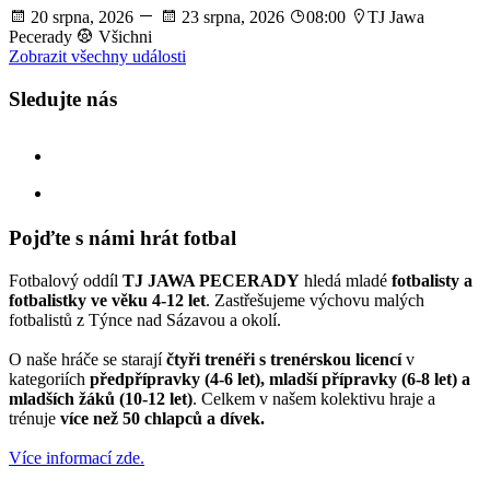
20 srpna, 2026
23 srpna, 2026
08:00
TJ Jawa
Pecerady
Všichni
Zobrazit všechny události
Sledujte nás
facebook
instagram
Pojďte s námi hrát fotbal
Fotbalový oddíl
TJ JAWA PECERADY
hledá mladé
fotbalisty a
fotbalistky ve věku 4-12 let
. Zastřešujeme výchovu malých
fotbalistů z Týnce nad Sázavou a okolí.
O naše hráče se starají
čtyři trenéři s trenérskou licencí
v
kategoriích
předpřípravky (4-6 let), mladší přípravky (6-8 let) a
mladších žáků (10-12 let)
. Celkem v našem kolektivu hraje a
trénuje
více než 50 chlapců a dívek.
Více informací zde.