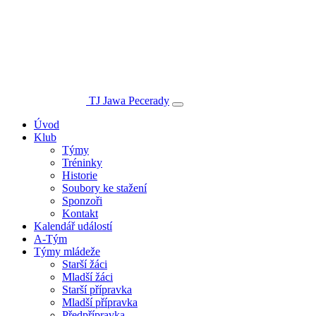
TJ Jawa Pecerady
Úvod
Klub
Týmy
Tréninky
Historie
Soubory ke stažení
Sponzoři
Kontakt
Kalendář událostí
A-Tým
Týmy mládeže
Starší žáci
Mladší žáci
Starší přípravka
Mladší přípravka
Předpřípravka