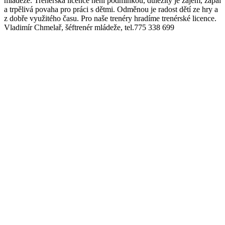
mládeže. Trenérská licence není podmínkou, důležitý je zájem, zápal
a trpělivá povaha pro práci s dětmi. Odměnou je radost dětí ze hry a
z dobře využitého času. Pro naše trenéry hradíme trenérské licence.
Vladimír Chmelař, šéftrenér mládeže, tel.775 338 699