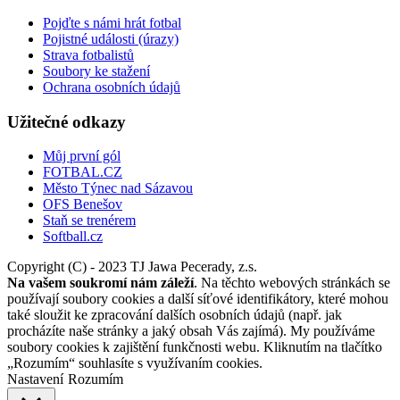
Pojďte s námi hrát fotbal
Pojistné události (úrazy)
Strava fotbalistů
Soubory ke stažení
Ochrana osobních údajů
Užitečné odkazy
Můj první gól
FOTBAL.CZ
Město Týnec nad Sázavou
OFS Benešov
Staň se trenérem
Softball.cz
Copyright (C) - 2023 TJ Jawa Pecerady, z.s.
Na vašem soukromí nám záleží
. Na těchto webových stránkách se
používají soubory cookies a další síťové identifikátory, které mohou
také sloužit ke zpracování dalších osobních údajů (např. jak
procházíte naše stránky a jaký obsah Vás zajímá). My používáme
soubory cookies k zajištění funkčnosti webu. Kliknutím na tlačítko
„Rozumím“ souhlasíte s využívaním cookies.
Nastavení
Rozumím