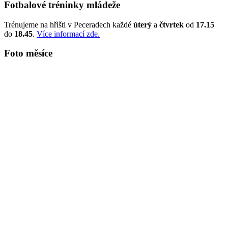
Fotbalové tréninky mládeže
Trénujeme na hřišti v Peceradech každé
úterý
a
čtvrtek
od
17.15
do
18.45
.
Více informací zde.
Foto měsíce