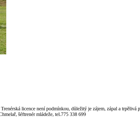
. Trenérská licence není podmínkou, důležitý je zájem, zápal a trpělivá 
 Chmelař, šéftrenér mládeže, tel.775 338 699