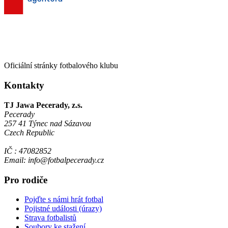
Oficiální stránky fotbalového klubu
Kontakty
TJ Jawa Pecerady, z.s.
Pecerady
257 41 Týnec nad Sázavou
Czech Republic
IČ : 47082852
Email: info@fotbalpecerady.cz
Pro rodiče
Pojďte s námi hrát fotbal
Pojistné události (úrazy)
Strava fotbalistů
Soubory ke stažení