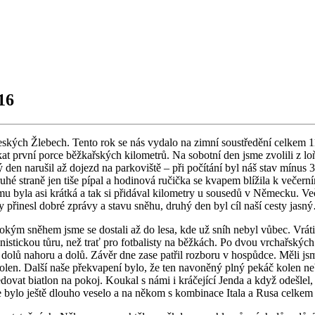
16
kých Žlebech. Tento rok se nás vydalo na zimní soustředění celkem 11
lykat první porce běžkařských kilometrů. Na sobotní den jsme zvolili z
den narušil až dojezd na parkoviště – při počítání byl náš stav mínus 
ruhé straně jen tiše pípal a hodinová ručička se kvapem blížila k več
 mu byla asi krátká a tak si přidával kilometry u sousedů v Německu. V
ny přinesl dobré zprávy a stavu sněhu, druhý den byl cíl naší cesty jas
kým sněhem jsme se dostali až do lesa, kde už sníh nebyl vůbec. Vrátil
pinistickou tůru, než trať pro fotbalisty na běžkách. Po dvou vrchařskýc
 dolů nahoru a dolů. Závěr dne zase patřil rozboru v hospůdce. Měli js
en. Další naše překvapení bylo, že ten navoněný plný pekáč kolen neby
ovat biatlon na pokoj. Koukal s námi i kráčející Jenda a když odešlel, 
 bylo ještě dlouho veselo a na někom s kombinace Itala a Rusa celkem 