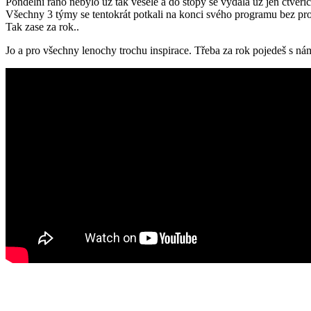
Pondělní ráno nebylo už tak veselé a do stopy se vydala už jen čtveři
Všechny 3 týmy se tentokrát potkali na konci svého programu bez pro
Tak zase za rok..
Jo a pro všechny lenochy trochu inspirace. Třeba za rok pojedeš s nám