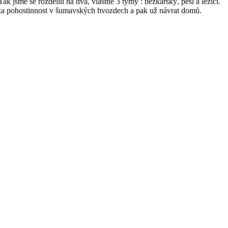
 jsme se rozdělili na dva, vlastně 3 týmy : běžkařský, pěší a ležící.
í za pohostinnost v šumavských hvozdech a pak už návrat domů.