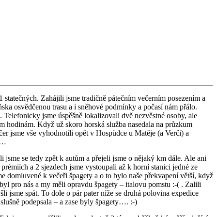
 statečných. Zahájili jsme tradičně pátečním večerním posezením a
 loňska osvědčenou trasu a i sněhové podmínky a počasí nám přálo.
3. Telefonicky jsme úspěšně lokalizovali dvě nezvěstné osoby, ale
erním hodinám. Když už skoro horská služba nasedala na průzkum
ečer jsme vše vyhodnotili opět v Hospůdce u Matěje (a Verči) a
ný…
i jsme se tedy zpět k autům a přejeli jsme o nějaký km dále. Ale ani
h prémiích a 2 sjezdech jsme vystoupali až k horní stanici jedné ze
me domluvené k večeři špagety a o to bylo naše překvapení větší, když
l pro nás a my měli opravdu špagety – italovu pomstu :-( . Zalili
šli jsme spát. To dole o pár pater níže se druhá polovina expedice
slušně podepsala – a zase byly špagety…. :-)