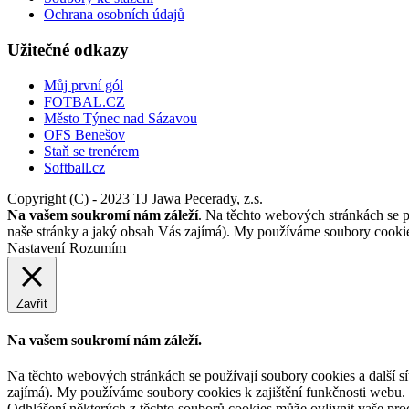
Ochrana osobních údajů
Užitečné odkazy
Můj první gól
FOTBAL.CZ
Město Týnec nad Sázavou
OFS Benešov
Staň se trenérem
Softball.cz
Copyright (C) - 2023 TJ Jawa Pecerady, z.s.
Na vašem soukromí nám záleží
. Na těchto webových stránkách se po
naše stránky a jaký obsah Vás zajímá). My používáme soubory cookies
Nastavení
Rozumím
Zavřít
Na vašem soukromí nám záleží.
Na těchto webových stránkách se používají soubory cookies a další síť
zajímá). My používáme soubory cookies k zajištění funkčnosti webu.
Odhlášení některých z těchto souborů cookies může ovlivnit vaše pr