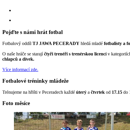
facebook
instagram
Pojďte s námi hrát fotbal
Fotbalový oddíl
TJ JAWA PECERADY
hledá mladé
fotbalisty a f
O naše hráče se starají
čtyři trenéři s trenérskou licencí
v kategorií
chlapců a dívek.
Více informací zde.
Fotbalové tréninky mládeže
Trénujeme na hřišti v Peceradech každé
úterý
a
čtvrtek
od
17.15
do
Foto měsíce