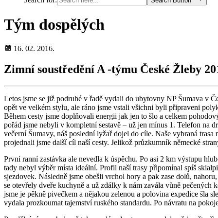
Search Button
Tým dospělých
16. 02. 2016.
Zimní soustředění A -týmu České Žleby 20
Letos jsme se již podruhé v řadě vydali do ubytovny NP Šumava v Čes
opět ve velkém stylu, ale ráno jsme vstali všichni byli připraveni po
Během cesty jsme doplňovali energii jak jen to šlo a celkem pohodový 
pořád jsme nebyli v kompletní sestavě – už jen mínus 1. Telefon na d
večerní Šumavy, náš poslední lyžař dojel do cíle. Naše vybraná trasa
projednali jsme další cíl naší cesty. Jelikož průzkumník německé stra
První ranní zastávka ale nevedla k úspěchu. Po asi 2 km výstupu hlubo
tady nebyl výběr místa ideální. Profil naší trasy připomínal spíš skial
sjezdovek. Následně jsme obešli vrchol hory a pak zase dolů, nahoru,
se otevřely dveře kuchyně a už zdálky k nám zavála vůně pečených kol
jsme je pěkně pivečkem a nějakou zelenou a polovina expedice šla sled
vydala prozkoumat tajemství ruského standardu. Po návratu na pokoje