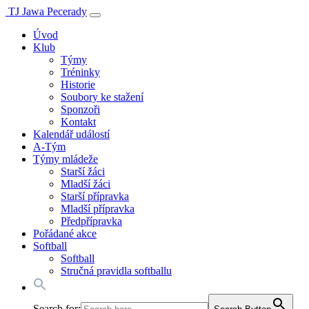
TJ Jawa Pecerady
Úvod
Klub
Týmy
Tréninky
Historie
Soubory ke stažení
Sponzoři
Kontakt
Kalendář událostí
A-Tým
Týmy mládeže
Starší žáci
Mladší žáci
Starší přípravka
Mladší přípravka
Předpřípravka
Pořádané akce
Softball
Softball
Stručná pravidla softballu
Search for: