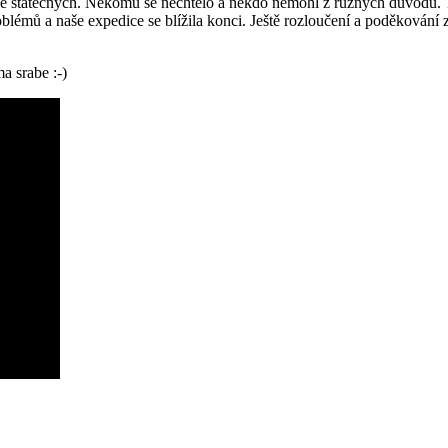
ce statečných. Někomu se nechtělo a někdo nemohl z různých důvodů. Tak
blémů a naše expedice se blížila konci. Ještě rozloučení a poděkován
a srabe :-)