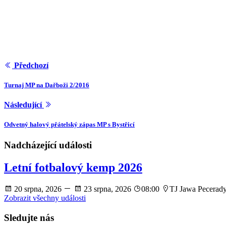
Předchozí
Turnaj MP na Dařboži 2/2016
Následující
Odvetný halový přátelský zápas MP s Bystřicí
Nadcházející události
Letní fotbalový kemp 2026
20 srpna, 2026
23 srpna, 2026
08:00
TJ Jawa Pecerad
Zobrazit všechny události
Sledujte nás