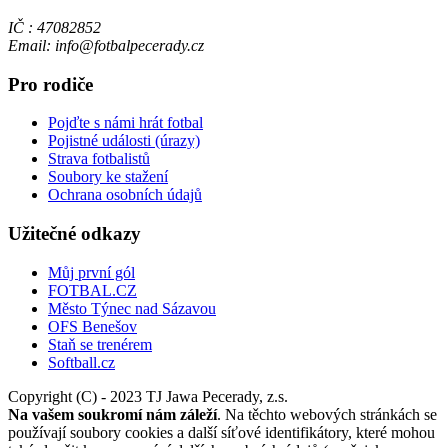
IČ : 47082852
Email: info@fotbalpecerady.cz
Pro rodiče
Pojďte s námi hrát fotbal
Pojistné události (úrazy)
Strava fotbalistů
Soubory ke stažení
Ochrana osobních údajů
Užitečné odkazy
Můj první gól
FOTBAL.CZ
Město Týnec nad Sázavou
OFS Benešov
Staň se trenérem
Softball.cz
Copyright (C) - 2023 TJ Jawa Pecerady, z.s.
Na vašem soukromí nám záleží
. Na těchto webových stránkách se
používají soubory cookies a další síťové identifikátory, které mohou