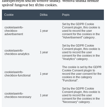
zabezpečeným sekcím webové stránky. Webová stránka nemůže
správně fungovat bez těchto cookies.
Cookie
Délka
Popis
Set by the GDPR Cookie
cookielawinfo-
Consent plugin, this cookie is
checkbox-
1 year
used to record the user
advertisement
consent for the cookies in the
"Advertisement" category .
Set by the GDPR Cookie
Consent plugin, this cookie is
cookielawinfo-
1 year
used to record the user
checkbox-analytics
consent for the cookies in the
"Analytics" category .
The cookie is set by the GDPR
Cookie Consent plugin to
cookielawinfo-
1 year
record the user consent for the
checkbox-functional
cookies in the category
"Functional".
Set by the GDPR Cookie
Consent plugin, this cookie is
cookielawinfo-
1 year
used to record the user
checkbox-necessary
consent for the cookies in the
"Necessary" category .