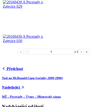
«
‹
z
2
›
»
Předchozí
Naši na McDonald Cupu (ročníky 2009-2006)
Následující
MŽ – Pecerady – Týnec – Mistrovský zápas
Nadcházející události