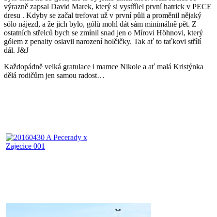
výrazně zapsal David Marek, který si vystřílel první hatrick v PECE
dresu . Kdyby se začal trefovat už v první půli a proměnil nějaký
sólo nájezd, a že jich bylo, gólů mohl dát sám minimálně pět. Z
ostatních střelců bych se zmínil snad jen o Mírovi Höhnovi, který
gólem z penalty oslavil narození holčičky. Tak ať to taťkovi střílí
dál. J&J
Každopádně velká gratulace i mamce Nikole a ať malá Kristýnka
dělá rodičům jen samou radost…