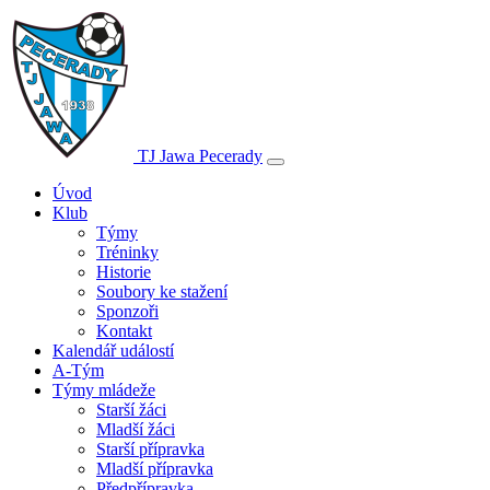
TJ Jawa Pecerady
Úvod
Klub
Týmy
Tréninky
Historie
Soubory ke stažení
Sponzoři
Kontakt
Kalendář událostí
A-Tým
Týmy mládeže
Starší žáci
Mladší žáci
Starší přípravka
Mladší přípravka
Předpřípravka