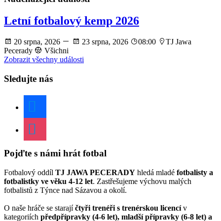
Letní fotbalový kemp 2026
20 srpna, 2026
23 srpna, 2026
08:00
TJ Jawa
Pecerady
Všichni
Zobrazit všechny události
Sledujte nás
facebook
instagram
Pojďte s námi hrát fotbal
Fotbalový oddíl
TJ JAWA PECERADY
hledá mladé
fotbalisty a
fotbalistky ve věku 4-12 let
. Zastřešujeme výchovu malých
fotbalistů z Týnce nad Sázavou a okolí.
O naše hráče se starají
čtyři trenéři s trenérskou licencí
v
kategoriích
předpřípravky (4-6 let), mladší přípravky (6-8 let) a