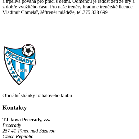
a trpělivá povaha pro práci s dětmi. Odměnou je radost dětí ze hry a
z dobře využitého času. Pro naše trenéry hradíme trenérské licence.
Vladimír Chmelař, šéftrenér mládeže, tel.775 338 699
Oficiální stránky fotbalového klubu
Kontakty
TJ Jawa Pecerady, z.s.
Pecerady
257 41 Týnec nad Sázavou
Czech Republic