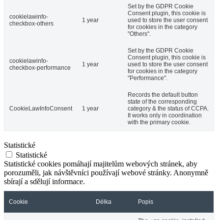
Set by the GDPR Cookie
Consent plugin, this cookie is
cookielawinfo-
1 year
used to store the user consent
checkbox-others
for cookies in the category
"Others".
Set by the GDPR Cookie
Consent plugin, this cookie is
cookielawinfo-
1 year
used to store the user consent
checkbox-performance
for cookies in the category
"Performance".
Records the default button
state of the corresponding
CookieLawInfoConsent
1 year
category & the status of CCPA.
It works only in coordination
with the primary cookie.
Statistické
Statistické
Statistické cookies pomáhají majitelům webových stránek, aby
porozuměli, jak návštěvníci používají webové stránky. Anonymně
sbírají a sdělují informace.
Cookie
Délka
Popis