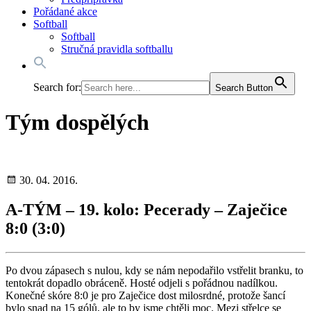
Pořádané akce
Softball
Softball
Stručná pravidla softballu
Search for:
Search Button
Tým dospělých
30. 04. 2016.
A-TÝM – 19. kolo: Pecerady – Zaječice
8:0 (3:0)
Po dvou zápasech s nulou, kdy se nám nepodařilo vstřelit branku, to
tentokrát dopadlo obráceně. Hosté odjeli s pořádnou nadílkou.
Konečné skóre 8:0 je pro Zaječice dost milosrdné, protože šancí
bylo snad na 15 gólů, ale to by jsme chtěli moc. Mezi střelce se