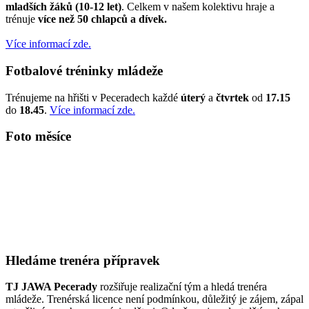
mladších žáků (10-12 let)
. Celkem v našem kolektivu hraje a
trénuje
více než 50 chlapců a dívek.
Více informací zde.
Fotbalové tréninky mládeže
Trénujeme na hřišti v Peceradech každé
úterý
a
čtvrtek
od
17.15
do
18.45
.
Více informací zde.
Foto měsíce
Hledáme trenéra přípravek
TJ JAWA Pecerady
rozšiřuje realizační tým a hledá trenéra
mládeže. Trenérská licence není podmínkou, důležitý je zájem, zápal