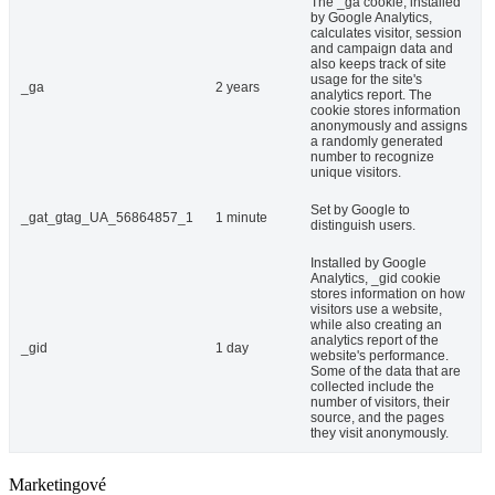
The _ga cookie, installed
by Google Analytics,
calculates visitor, session
and campaign data and
also keeps track of site
usage for the site's
_ga
2 years
analytics report. The
cookie stores information
anonymously and assigns
a randomly generated
number to recognize
unique visitors.
Set by Google to
_gat_gtag_UA_56864857_1
1 minute
distinguish users.
Installed by Google
Analytics, _gid cookie
stores information on how
visitors use a website,
while also creating an
analytics report of the
_gid
1 day
website's performance.
Some of the data that are
collected include the
number of visitors, their
source, and the pages
they visit anonymously.
Marketingové