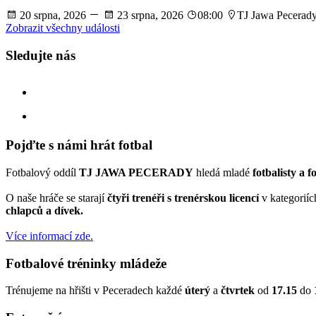
20 srpna, 2026
23 srpna, 2026
08:00
TJ Jawa Pecerad
Zobrazit všechny události
Sledujte nás
facebook
instagram
Pojďte s námi hrát fotbal
Fotbalový oddíl
TJ JAWA PECERADY
hledá mladé
fotbalisty a f
O naše hráče se starají
čtyři trenéři s trenérskou licencí
v kategorií
chlapců a dívek.
Více informací zde.
Fotbalové tréninky mládeže
Trénujeme na hřišti v Peceradech každé
úterý
a
čtvrtek
od
17.15
do