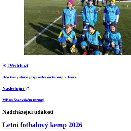
Předchozí
Dva týmy starší přípravky na turnaji v Jenči
Následující
MP na Sázavském turnaji
Nadcházející události
Letní fotbalový kemp 2026