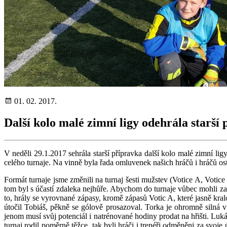
01. 02. 2017.
Další kolo malé zimní ligy odehrála starší 
V neděli 29.1.2017 sehrála starší přípravka další kolo malé zimní l
celého turnaje. Na vinně byla řada omluvenek našich hráčů i hráčů os
Formát turnaje jsme změnili na turnaj šesti mužstev (Votice A, Voti
tom byl s účastí zdaleka nejhůře. Abychom do turnaje vůbec mohli zas
to, hrály se vyrovnané zápasy, kromě zápasů Votic A, které jasně k
útočil Tobiáš, pěkně se gólově prosazoval. Torka je ohromně silná v
jenom musí svůj potenciál i natrénované hodiny prodat na hřišti. Lukáš
turnaj rodil poměrně těžce, tak byli hráči i trenéři odměněni za sv