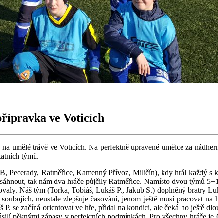
přípravka ve Voticích
igy na umělé trávě ve Voticích. Na perfektně upravené umělce za nádhe
tatních týmů.
ce B, Pecerady, Ratměřice, Kamenný Přívoz, Miličín), kdy hrál každý s
áhnout, tak nám dva hráče půjčily Ratměřice. Namísto dvou týmů 5+1 js
ralovaly. Náš tým (Torka, Tobiáš, Lukáš P., Jakub S.) doplněný bratry
 soubojích, neustále zlepšuje časování, jenom ještě musí pracovat na
 P. se začíná orientovat ve hře, přidal na kondici, ale čeká ho ještě dl
oje úsilí pěknými zápasy v perfektních podmínkách. Pro všechny hráče j