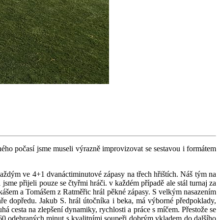
rného počasí jsme museli výrazně improvizovat se sestavou i formátem
 každým ve 4+1 dvanáctiminutové zápasy na třech hřištích. Náš tým na
me přijeli pouze se čtyřmi hráči. v každém případě ale stál turnaj za
 Lukášem a Tomášem z Ratměřic hrál pěkné zápasy. S velkým nasazením
 hře dopředu. Jakub S. hrál útočníka i beka, má výborné předpoklady,
ouhá cesta na zlepšení dynamiky, rychlosti a práce s míčem. Přestože se
e 60 odehraných minut s kvalitními soupeři dobrým vkladem do dalšího