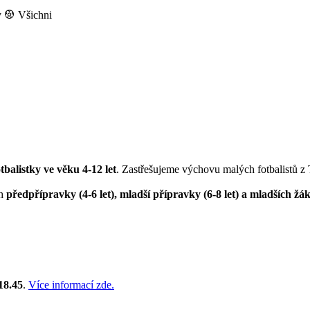
y
Všichni
otbalistky ve věku 4-12 let
. Zastřešujeme výchovu malých fotbalistů z
ch
předpřípravky (4-6 let), mladší přípravky (6-8 let) a mladších žák
18.45
.
Více informací zde.