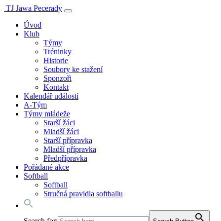
TJ Jawa Pecerady
Úvod
Klub
Týmy
Tréninky
Historie
Soubory ke stažení
Sponzoři
Kontakt
Kalendář událostí
A-Tým
Týmy mládeže
Starší žáci
Mladší žáci
Starší přípravka
Mladší přípravka
Předpřípravka
Pořádané akce
Softball
Softball
Stručná pravidla softballu
Search for: