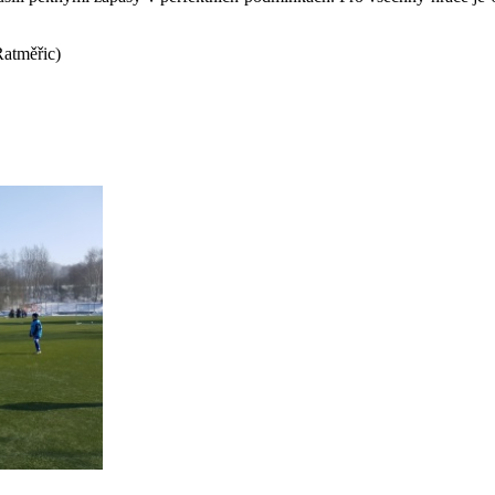
Ratměřic)